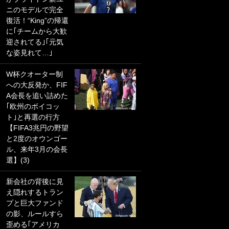
ニのモデルで完全
PKにイタリア代表
復活！“King”の帰還
GKも成す術なし！
に｢チームから大歓
｢ノーチャンスすぎ
迎されてる｣｢元気
るわ｣｢綺世のPKの
な姿見れて…｣
上手さは世界屈指
かも｣
W杯クオーター制
への大反発か、FIF
｢また敬斗が魚に
A会長を追い詰めた
笑｣菅原由勢がW杯
｢欧州のボイコッ
戦士の夏休み秘蔵
ト｣と再選の行方
ショット公開！ 川
【FIFA3兆円の野望
口春奈と結婚のモ
と2度のオウンゴー
テ男も登場で｢写真
ル、来年3月の会長
全部楽しそう｣｢タ
選】(3)
ケの水中かわいす
ぎる」
新会社の背後に見
え隠れするトラン
｢セカンドで決まり
プと巨大ファンド
だな｣19歳の日本代
の影、ルールすら
表MFが加入したス
歪める｢アメリカ
ペイン名門、“地中