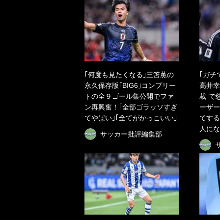
｢何度も見たくなる｣三笘薫の
｢ガチ
永久保存版｢BIG6｣コンプリー
高井幸
トの全９ゴール集公開でファ
裁”で
ン再興奮！｢全部ゴラッソすぎ
ーザー
てやばい｣｢全てがかっこいい｣
てする
人にな
サッカー批評編集部