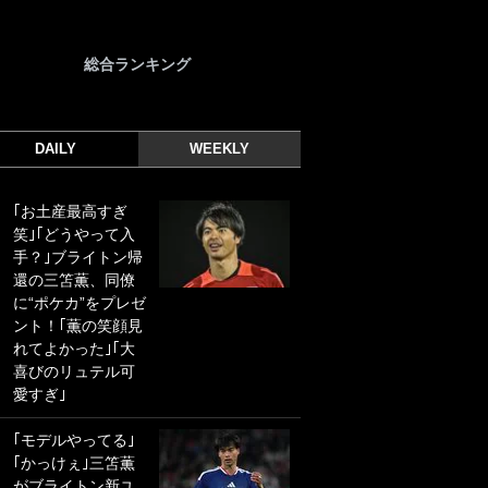
総合ランキング
DAILY
WEEKLY
｢お土産最高すぎ
｢光の速さじゃん｣
笑｣｢どうやって入
｢えっぐいミドル｣
手？｣ブライトン帰
ドイツ名門移籍の
還の三笘薫、同僚
日本代表23歳ボラ
に“ポケカ”をプレゼ
ンチ、移籍後初ゴ
ント！｢薫の笑顔見
ールに驚愕！｢見た
れてよかった｣｢大
事ないシュートや｣
喜びのリュテル可
｢聡がどんどん遠く
愛すぎ｣
なっていく」
｢モデルやってる｣
｢誰が止めれんねん
｢かっけぇ｣三笘薫
w｣フェイエ上田綺
がブライトン新ユ
世の“神コース”弾丸