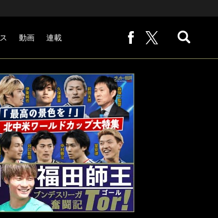
ス
動画
連載
熊崎敬の「路地から始まる処世術」
下田恒幸の「10倍面白くなるサッカー中継の見方」
サッカー批評PHOTOギャラリー「ピッチの焦点」
後藤健生の「蹴球放浪記」
原悦生PHOTOギャラリー「サッカー遠近」
「だれかに言いたくなる記録」
福田師王「ブンデスリーガ奮闘記 Tor!」
大住良之の「この世界のコーナーエリアから」