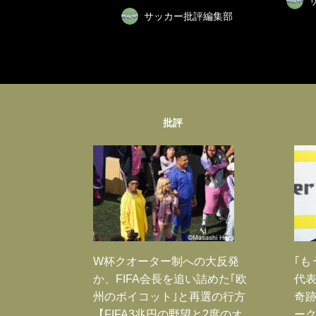
サッカー批評編集部
批評
W杯クオーター制への大反発
｢も
か、FIFA会長を追い詰めた｢欧
代表
州のボイコット｣と再選の行方
奇
【FIFA3兆円の野望と2度のオ
ー