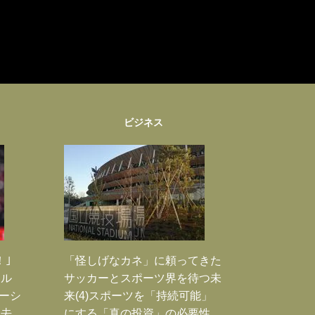
ビジネス
！｣
「怪しげなカネ」に頼ってきた
ポル
サッカーとスポーツ界を待つ未
ーシ
来(4)スポーツを「持続可能」
過去
にする「真の投資」の必要性