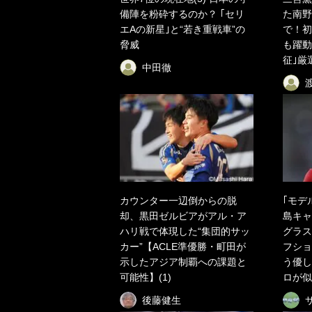
備陣を粉砕するのか？ ｢セリ
た南野
エAの新星｣と“若き重戦車”の
で！初
脅威
も躍動
征｣厳
中田徹
カウンター一辺倒からの脱
｢モデ
却、黒田ゼルビアがアル・ア
島キャ
ハリ戦で体現した“集団的サッ
グラス
カー”【ACLE準優勝・町田が
フショ
示したアジア制覇への課題と
う優し
可能性】(1)
ロが似
後藤健生