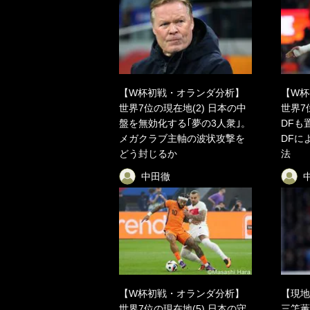
【W杯初戦・オランダ分析】
【W杯
世界7位の現在地(2) 日本の中
世界7
盤を無効化する｢夢の3人衆｣。
DFも
メガクラブ主軸の波状攻撃を
DFに
どう封じるか
法
中田徹
【W杯初戦・オランダ分析】
【現地
世界7位の現在地(5) 日本の守
三笘薫