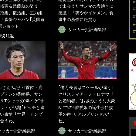
拓実＆遠藤航の姿ま
で出会えたサンマの塩焼きに
招集、復活組、主力組
感激！「爽やかイケメン」食
！森保ジャパン｢英国遠
事中の所作に絶賛も
選ショット
サッカー批評編集部
渡辺航滋
ルさんみたい｣首位・鹿
｢億万長者はスケールが違う｣
プテンの柴崎岳、サン
クリスティアーノ・ロナウド
＆Tシャツの“爆イケ”オ
と婚約者、“お城のような大豪
ットが話題｢ピッチと違
邸”での4歳愛娘の誕生会に羨
い表情｣｢世界一アンブ
望の声｢リアルプリンセスだ
合うわ｣
ね｣
サッカー批評編集部
サッカー批評編集部