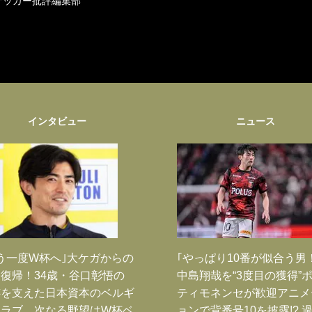
サッカー批評編集部
インタビュー
ニュース
う一度W杯へ｣大ケガからの
｢やっぱり10番が似合う男
復帰！34歳・谷口彰悟の
中島翔哉を“3度目の獲得”
跡を支えた日本資本のベルギ
ティモネンセが歓迎アニメ
クラブ、次なる野望はW杯ベ
ョンで背番号10を披露!? 