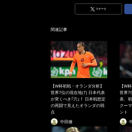
ツイート
関連記事
【W杯初戦・オランダ分析】
【W杯
世界7位の現在地(7) 日本代表
世界7
が突くべき｢穴｣！ 日本戦想定
表、初
の死闘で見えたオランダの弱
クーマ
点
ント
中田徹