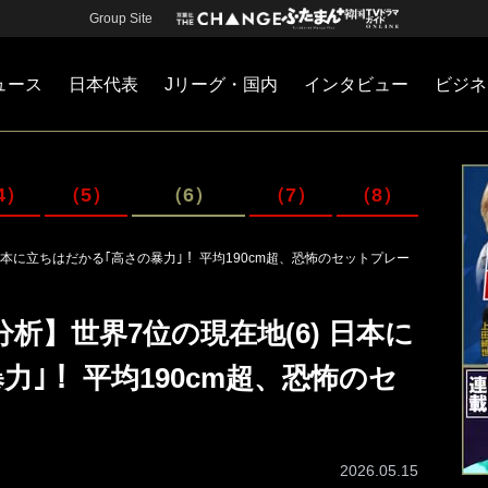
Group Site
ュース
日本代表
Jリーグ・国内
インタビュー
ビジネ
・国内
カー
ネジメント
Jリーグ・国内
戦術
注目選手
海外サッカー
監督
マネー
チームマネジメント
日本代表
4）
（5）
（6）
（7）
（8）
日本に立ちはだかる｢高さの暴力｣！ 平均190cm超、恐怖のセットプレー
析】世界7位の現在地(6) 日本に
｣！ 平均190cm超、恐怖のセ
2026.05.15