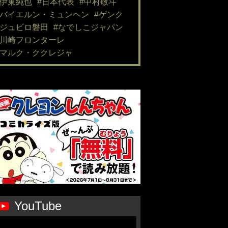
#伊東純也
#日本代表
#中村敬斗
#バイエルン・ミュンヘン
#ゲンク
#ジュビロ磐田
#なでしこジャパン
#川崎フロンターレ
#マルク・ククレジャ
YouTube