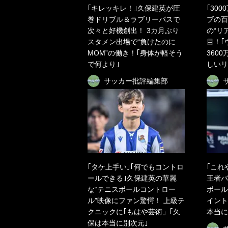
｢キレッキレ！｣久保建英が圧
｢30
巻ドリブル＆ラブリーパスで
ブの百
次々と好機創出！ 3カ月ぶり
の“リ
スタメン出場で“負けたのに
目！｢
MOM”の働き！｢身体が軽そう
360
で何より｣
しいリ
サッカー批評編集部
｢タケ上手い｣｢何でもコントロ
｢これ
ールできる｣久保建英の華麗
王者バ
な“テニスボールコントロー
ボール
ル”映像にファン驚愕！ 上級テ
イント
クニックに｢もはや芸術」｢久
本当に
保は本当に別次元｣