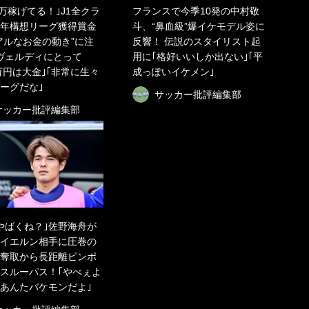
00万稼げてる！｣J1全クラ
フランスで今季10発の中村敬
年構想リーグ獲得賞金
斗、“鼻血級”爆イケモデル姿に
アルなお金の動き”に注
反響！ 伝説のスタイリスト起
ヴェルディにとって
用に｢格好いいしか出ない｣｢平
0万円は大金｣｢非常に生々
成っぽいイケメン｣
ーグだな｣
サッカー批評編集部
サッカー批評編集部
やばくね？｣佐野海舟が
イエルン相手に圧巻の
奪取から長距離ピンポ
スルーパス！｢やべぇよ
あんたバケモンだよ｣