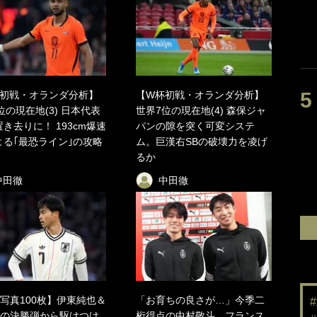
初戦・オランダ分析】
【W杯初戦・オランダ分析】
位の現在地(3) 日本代表
世界7位の現在地(4) 森保ジャ
置き去りに！ 193cm爆速
パンの隙を突く可変システ
よる｢最恐ライン｣の攻略
ム。巨漢右SBの破壊力を凌げ
るか
中田徹
中田徹
写真100枚】伊東純也＆
「お育ちの良さが…」今季二
の決勝弾から駆けつけ
桁得点の中村敬斗、フランス