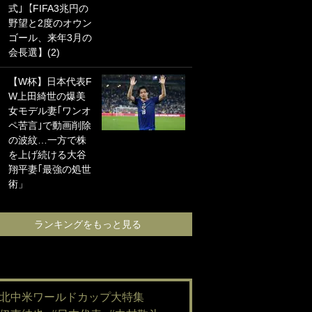
式｣【FIFA3兆円の
海の夕日”新アウェ
野望と2度のオウン
イユニに大反響｢か
ゴール、来年3月の
っこよすぎ｣｢革新
会長選】(2)
的｣｢ソソられる！｣
【W杯】日本代表F
｢嫁さん美人すぎる
W上田綺世の爆美
て｣W杯で日本を沈
女モデル妻｢ワンオ
めた“天敵FW”が結
ペ苦言｣で動画削除
婚！ 才色兼備の妻
の波紋…一方で株
との挙式ショット
を上げ続ける大谷
に｢セレソン妻の中
翔平妻｢最強の処世
で一番美人｣｢ミラ
術」
ンダ･カーに似て
る｣
ランキングをもっと見る
ランキングをも
#北中米ワールドカップ大特集