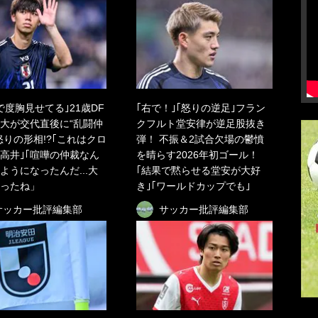
で度胸見せてる｣21歳DF
｢右で！｣｢怒りの逆足｣フラン
大が交代直後に“乱闘仲
クフルト堂安律が逆足股抜き
怒りの形相!?｢これはクロ
弾！ 不振＆2試合欠場の鬱憤
高井｣｢喧嘩の仲裁なん
を晴らす2026年初ゴール！
ようになったんだ...大
｢結果で黙らせる堂安が大好
ったね」
き｣｢ワールドカップでも｣
サッカー批評編集部
サッカー批評編集部