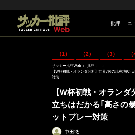
批評
ニ
Jリーグ
戦術
注目選手
海外サッ
監督
マネー
チームマ
日本代表
（1）
（2）
（3）
（
サッカー批評Web
批評
【W杯初戦・オランダ分析】世界7位の現在地(6) 
対策
【W杯初戦・オランダ分
立ちはだかる｢高さの暴力
ットプレー対策
中田徹