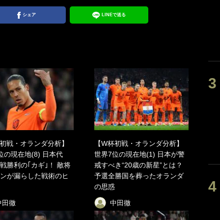
シェア
LINEで送る
初戦・オランダ分析】
【W杯初戦・オランダ分析】
位の現在地(8) 日本代
世界7位の現在地(1) 日本が警
戦勝利の｢カギ｣！ 敵将
戒すべき“20歳の新星”とは？
ンが漏らした戦術のヒ
予選全勝国を葬ったオランダ
の思惑
中田徹
中田徹