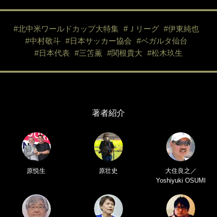
#北中米ワールドカップ大特集
#Ｊリーグ
#伊東純也
#中村敬斗
#日本サッカー協会
#ベガルタ仙台
#日本代表
#三笘薫
#関根貴大
#松木玖生
著者紹介
原悦生
原壮史
大住良之／
Yoshiyuki OSUMI