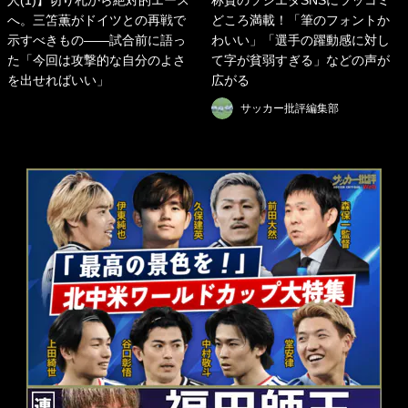
人(1)】切り札から絶対的エース
称賛のソシエダSNSにツッコミ
へ。三笘薫がドイツとの再戦で
どころ満載！「筆のフォントか
示すべきもの――試合前に語っ
わいい」「選手の躍動感に対し
た「今回は攻撃的な自分のよさ
て字が貧弱すぎる」などの声が
を出せればいい」
広がる
サッカー批評編集部