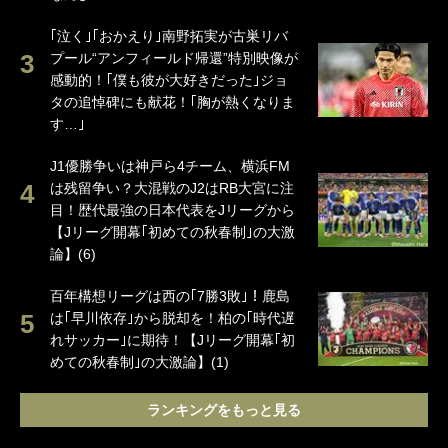
｢泣く｣｢おかえり｣南野拓実が古巣リバ
プール“アンフィールド帰還”特別映像が
感動的！｢僕も彼が大好きだった｣ジョ
タの追悼碑にも献花！｢胸が熱くなりま
す…｣
J1優勝争いは神戸ら4チーム、横浜FM
は残留争い？大混戦のJ2はRB大宮に注
目！歴代最強の日本代表をJリーグから
【Jリーグ開幕｢初めての秋春制｣の大激
論】(6)
百年構想リーグは西の｢7勝3敗｣！鹿島
は｢早川依存｣から脱却を！柏の｢時代遅
れサッカー｣に期待！【Jリーグ開幕｢初
めての秋春制｣の大激論】(1)
ランキングをもっと見る