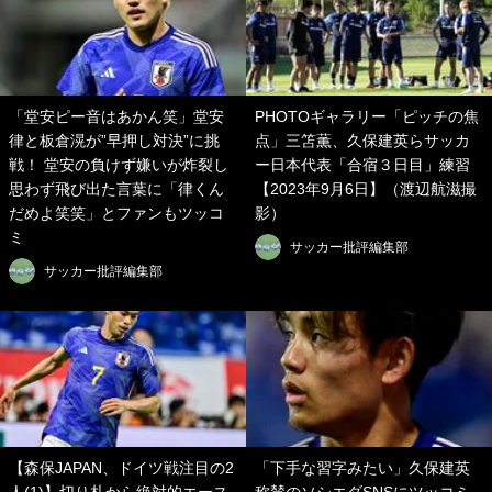
「堂安ピー音はあかん笑」堂安
PHOTOギャラリー「ピッチの焦
律と板倉滉が”早押し対決”に挑
点」三笘薫、久保建英らサッカ
戦！ 堂安の負けず嫌いが炸裂し
ー日本代表「合宿３日目」練習
思わず飛び出た言葉に「律くん
【2023年9月6日】（渡辺航滋撮
だめよ笑笑」とファンもツッコ
影）
ミ
サッカー批評編集部
サッカー批評編集部
【森保JAPAN、ドイツ戦注目の2
「下手な習字みたい」久保建英