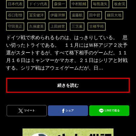
日本代表
ドイツ代表
森保一
中村航輔
毎熊晟矢
板倉滉
谷口彰悟
冨安健洋
伊藤洋輝
遠藤航
田中碧
鎌田大地
守田英正
久保建英
上田綺世
三笘薫
古橋亨梧
ドイツ戦で求められるものは、はっきりしている。 思
い切ったトライである。 １１月にはＷ杯アジア２次予
選がスタートするが、すべて格下相手のゲームだ。１１
月１６日はミャンマーかマカオ、２１日はシリアと対戦
する。シリア戦はアウェイゲームだが、日…
続きを読む
ツイート
シェア
LINEで送る