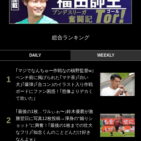
総合ランキング
DAILY
WEEKLY
｢マジでなんちゅー作戦なの槙野監督w｣
ベンチ前に掲げられた｢マテ茶｣｢白い
犬｣｢爆弾｣｢合コン｣のイラスト入り作戦
ボードにファン困惑！｢想像よりデカく
て吹いた｣
｢最後の1枚…ワルぃゎ〜｣鈴木優磨が激
勝翌日に写真12枚投稿→渾身の“煽りシ
ョット”に興奮！｢最後の1枚までの壮大
なフリ｣｢知念くんのことどんだけ好き
なんよｗ｣