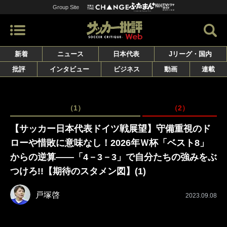
Group Site
新着
ニュース
日本代表
Jリーグ・国内
批評
インタビュー
ビジネス
動画
連載
（1）
（2）
【サッカー日本代表ドイツ戦展望】守備重視のド
ローや惜敗に意味なし！2026年Ｗ杯「ベスト8」
からの逆算――「4－3－3」で自分たちの強みをぶ
つけろ!!【期待のスタメン図】(1)
戸塚啓
2023.09.08