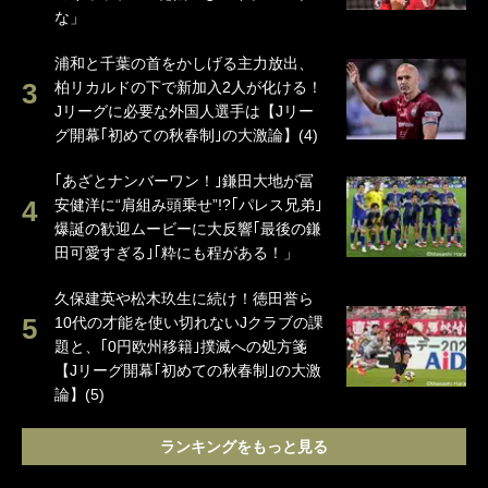
な」
浦和と千葉の首をかしげる主力放出、
柏リカルドの下で新加入2人が化ける！
Jリーグに必要な外国人選手は【Jリー
グ開幕｢初めての秋春制｣の大激論】(4)
｢あざとナンバーワン！｣鎌田大地が冨
安健洋に“肩組み頭乗せ”!?｢パレス兄弟｣
爆誕の歓迎ムービーに大反響｢最後の鎌
田可愛すぎる｣｢粋にも程がある！」
久保建英や松木玖生に続け！徳田誉ら
10代の才能を使い切れないJクラブの課
題と、｢0円欧州移籍｣撲滅への処方箋
【Jリーグ開幕｢初めての秋春制｣の大激
論】(5)
ランキングをもっと見る