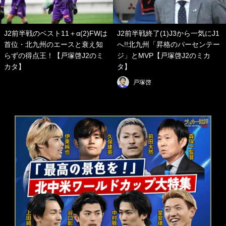
J2前半戦のベスト11＋α(2)FWは
J2前半戦終了(1)J3から一気にJ1
首位・北九州のエースと衰え知
へ!!北九州「昇格のパーセンテー
らずの得点王！【戸塚啓J2のミ
ジ」とMVP【戸塚啓J2のミカ
カタ】
タ】
戸塚啓