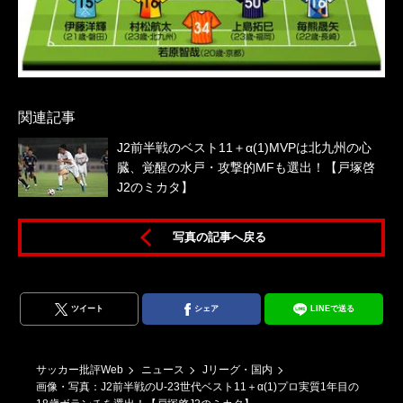
関連記事
J2前半戦のベスト11＋α(1)MVPは北九州の心
臓、覚醒の水戸・攻撃的MFも選出！【戸塚啓
J2のミカタ】
写真の記事へ戻る
ツイート
シェア
LINEで送る
サッカー批評Web
ニュース
Jリーグ・国内
画像・写真：J2前半戦のU-23世代ベスト11＋α(1)プロ実質1年目の