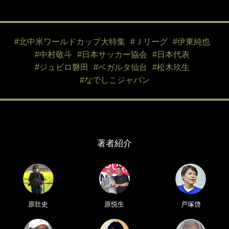
#北中米ワールドカップ大特集
#Ｊリーグ
#伊東純也
#中村敬斗
#日本サッカー協会
#日本代表
#ジュビロ磐田
#ベガルタ仙台
#松木玖生
#なでしこジャパン
著者紹介
原壮史
原悦生
戸塚啓