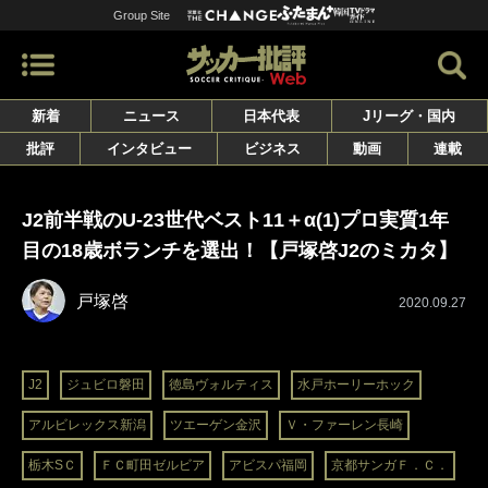
Group Site
新着
ニュース
日本代表
Jリーグ・国内
批評
インタビュー
ビジネス
動画
連載
J2前半戦のU-23世代ベスト11＋α(1)プロ実質1年
目の18歳ボランチを選出！【戸塚啓J2のミカタ】
戸塚啓
2020.09.27
J2
ジュビロ磐田
徳島ヴォルティス
水戸ホーリーホック
アルビレックス新潟
ツエーゲン金沢
Ｖ・ファーレン長崎
栃木SＣ
ＦＣ町田ゼルビア
アビスパ福岡
京都サンガＦ．Ｃ．