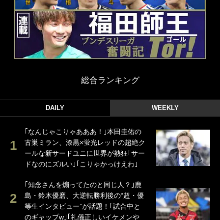
総合ランキング
DAILY
WEEKLY
｢なんじゃこりゃあああ！｣本田圭佑の
古巣ミラン、漆黒×蛍光レッドの超絶ク
ールな新サードユニに世界が熱狂｢サー
ドなのにズルい｣｢こりゃかっけえわ｣
｢知念さんを煽ってたのと同じ人？｣鹿
島・鈴木優磨、大逆転勝利後の“超・優
等生インタビュー”が話題！｢試合中と
のギャップw｣｢礼儀正しいイケメンや