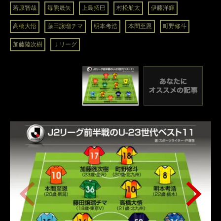
若原智哉
毎熊晟矢
上島拓巳
村松航太
伊藤洋輝
高橋大悟
藤田譲瑠チマ
明本考浩
本間至恩
町野修斗
加藤陸次樹
Ｊリーグ