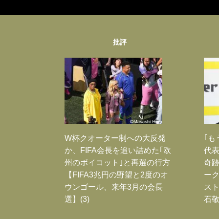
批評
W杯クオーター制への大反発
｢も
か、FIFA会長を追い詰めた｢欧
代表
州のボイコット｣と再選の行方
奇
【FIFA3兆円の野望と2度のオ
ー
ウンゴール、来年3月の会長
スト
選】(3)
石敬