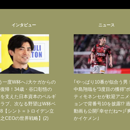
インタビュー
ニュース
う一度W杯へ｣大ケガからの
｢やっぱり10番が似合う男
復帰！34歳・谷口彰悟の
中島翔哉を“3度目の獲得”
跡を支えた日本資本のベルギ
ティモネンセが歓迎アニメ
クラブ、次なる野望はW杯ベ
ョンで背番号10を披露!? 
8【シント＝トロイデン立
動画も公開｢幸せだね〜｣｢
之CEOの世界戦略】(2)
かイケメン｣