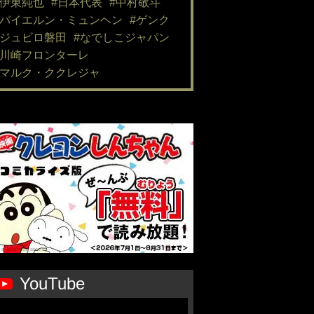
#伊東純也
#日本代表
#中村敬斗
#バイエルン・ミュンヘン
#ゲンク
#ジュビロ磐田
#なでしこジャパン
#川崎フロンターレ
#マルク・ククレジャ
YouTube