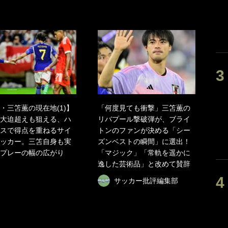
・三笘薫の現在地(1)】
「何度見ても衝撃」三笘薫の
大迫超えも狙える、ハ
リバプール撃破弾が、ブライ
スで得点を重ねるサイ
トンのファンが決める「シー
ッカー。三笘自身も実
ズンベストの瞬間」に選出！
プレーの幅の広がり
「マジック」「常軌を遥かに
逸した芸術品」と改めて賛辞
サッカー批評編集部