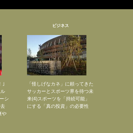
ビジネス
！｣
「怪しげなカネ」に頼ってきた
ポル
サッカーとスポーツ界を待つ未
ーシ
来(4)スポーツを「持続可能」
過去
にする「真の投資」の必要性
爽や