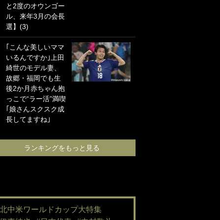
と2度のオウンゴー
海の夕日”新アウェ
ル、来年3月の会長
イユニに大反響｢か
選】(3)
っこよすぎ｣｢革新
的｣｢ソソられる！｣
｢こんな美しいママ
いるんですか｣上田
｢嫁さん美人すぎる
綺世のモデル妻、
て｣W杯で日本を沈
故郷・福岡でも生
めた“天敵FW”が結
後2か月赤ちゃん抱
婚！ 才色兼備の妻
っこで“ラー活”満喫
との挙式ショット
｢娘さんスクスク成
に｢セレソン妻の中
長してますね｣
で一番美人｣｢ミラ
ンダ･カーに似て
る｣
ランキングをもっと見る
ランキングをも
#北中米ワールドカップ大特集