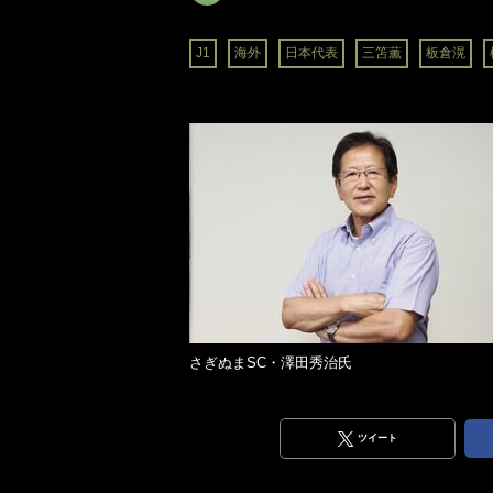
J1
海外
日本代表
三笘薫
板倉滉
さぎぬまSC・澤田秀治氏
ツイート