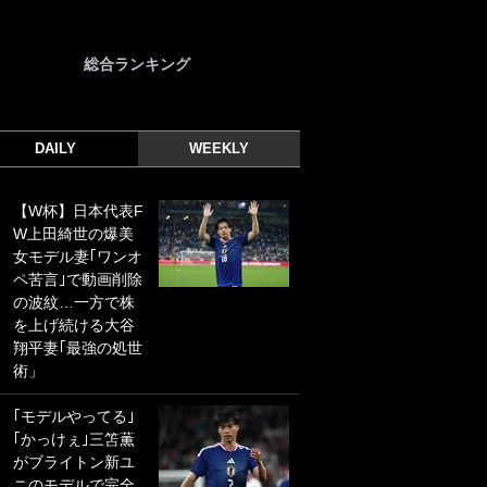
総合ランキング
DAILY
WEEKLY
【W杯】日本代表F
｢光の速さじゃん｣
W上田綺世の爆美
｢えっぐいミドル｣
女モデル妻｢ワンオ
ドイツ名門移籍の
ペ苦言｣で動画削除
日本代表23歳ボラ
の波紋…一方で株
ンチ、移籍後初ゴ
を上げ続ける大谷
ールに驚愕！｢見た
翔平妻｢最強の処世
事ないシュートや｣
術」
｢聡がどんどん遠く
なっていく」
｢モデルやってる｣
｢かっけぇ｣三笘薫
｢誰が止めれんねん
がブライトン新ユ
w｣フェイエ上田綺
ニのモデルで完全
世の“神コース”弾丸