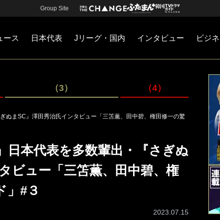
Group Site
ュース
日本代表
Jリーグ・国内
インタビュー
ビジネ
・国内
カー
ネジメント
Jリーグ・国内
戦術
注目選手
海外サッカー
監督
マネー
チームマネジメント
日本代表
（3）
（4）
ぎぬまSC』澤田秀治氏インタビュー「三笘薫、田中碧、権田修一の驚
」日本代表を多数輩出・『さぎぬ
ンタビュー「三笘薫、田中碧、権
ド」#３
2023.07.15