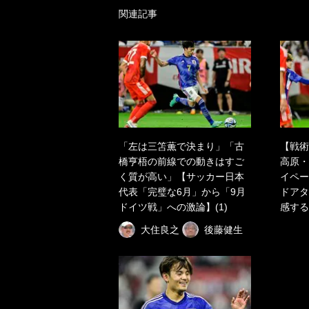
関連記事
「左は三笘薫で決まり」「古
【戦術
橋亨梧の前線での動きはすご
高原・
く質が高い」【サッカー日本
イペー
代表「完璧な6月」から「9月
ドアタ
ドイツ戦」への激論】(1)
感する
大住良之
後藤健生