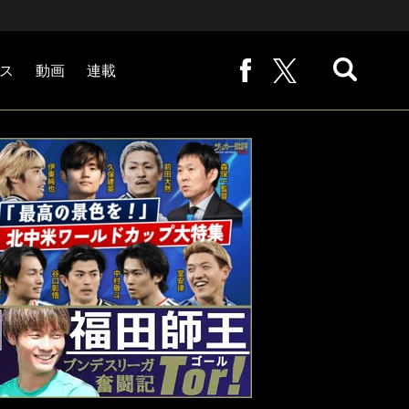
ス
動画
連載
熊崎敬の「路地から始まる処世術」
下田恒幸の「10倍面白くなるサッカー中継の見方」
サッカー批評PHOTOギャラリー「ピッチの焦点」
後藤健生の「蹴球放浪記」
原悦生PHOTOギャラリー「サッカー遠近」
「だれかに言いたくなる記録」
福田師王「ブンデスリーガ奮闘記 Tor!」
大住良之の「この世界のコーナーエリアから」