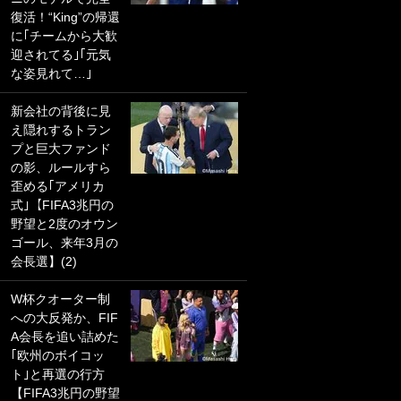
復活！“King”の帰還
PKにイタリア代表
に｢チームから大歓
GKも成す術なし！
迎されてる｣｢元気
｢ノーチャンスすぎ
な姿見れて…｣
るわ｣｢綺世のPKの
上手さは世界屈指
新会社の背後に見
かも｣
え隠れするトラン
プと巨大ファンド
｢また敬斗が魚に
の影、ルールすら
笑｣菅原由勢がW杯
歪める｢アメリカ
戦士の夏休み秘蔵
式｣【FIFA3兆円の
ショット公開！ 川
野望と2度のオウン
口春奈と結婚のモ
ゴール、来年3月の
テ男も登場で｢写真
会長選】(2)
全部楽しそう｣｢タ
ケの水中かわいす
W杯クオーター制
ぎる」
への大反発か、FIF
A会長を追い詰めた
｢セカンドで決まり
｢欧州のボイコッ
だな｣19歳の日本代
ト｣と再選の行方
表MFが加入したス
【FIFA3兆円の野望
ペイン名門、“地中