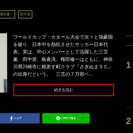
権田修一
田中碧
ワールドカップ・カタール大会で次々と強豪国
を破り、日本中を熱狂させたサッカー日本代
表。実は、中心メンバーとして活躍した三笘
薫、田中碧、板倉滉、権田修一はともに、神奈
川県川崎市に根差す町クラブ『さぎぬまＳＣ』
の出身だという。 三笘の７万部ベ…
続きを読む
シェア
LINEで送る