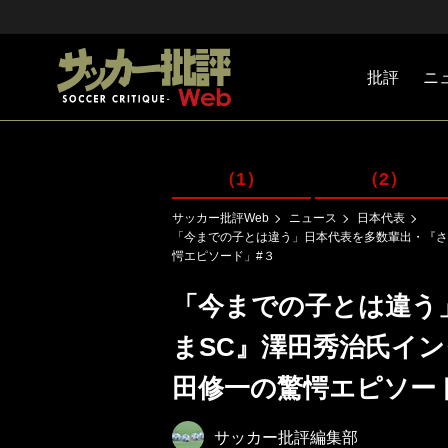
批評
ニ
Jリーグ
戦術
注目選手
海外サッ
監督
マネー
チームマ
日本代表
（1）
（2）
サッカー批評Web
ニュース
日本代表
「今までの子とは違う」日本代表を多数輩出・『さ
愕エピソード」#３
「今までの子とは違う
まSC』澤田秀治氏イ
田修一の驚愕エピソー
サッカー批評編集部