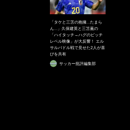
「タケと三笘の抱擁...たまら
ん...」久保建英と三笘薫の
「ハイタッチ→ハグのピッチ
レベル映像」が大反響！ エル
サルバドル戦で見せた2人が喜
びを共有
サッカー批評編集部