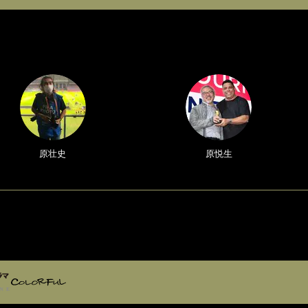
原壮史
原悦生