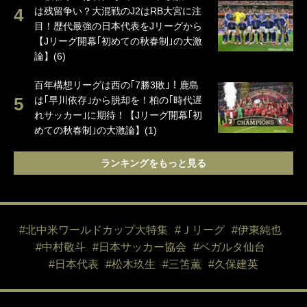
は残留争い？大混戦のJ2はRB大宮に注
目！歴代最強の日本代表をJリーグから
【Jリーグ開幕｢初めての秋春制｣の大激
論】(6)
百年構想リーグは西の｢7勝3敗｣！鹿島
は｢早川依存｣から脱却を！柏の｢時代遅
れサッカー｣に期待！【Jリーグ開幕｢初
めての秋春制｣の大激論】(1)
ランキングをもっと見る
#北中米ワールドカップ大特集
#Ｊリーグ
#伊東純也
#中村敬斗
#日本サッカー協会
#ベガルタ仙台
#日本代表
#松木玖生
#三笘薫
#久保建英