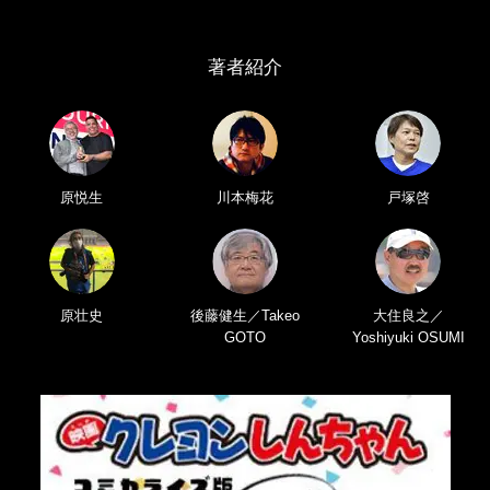
著者紹介
原悦生
川本梅花
戸塚啓
原壮史
後藤健生／Takeo
大住良之／
GOTO
Yoshiyuki OSUMI