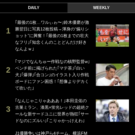
DAILY
WEEKLY
｢最後の1枚…ワルぃゎ〜｣鈴木優磨が激
勝翌日に写真12枚投稿→渾身の“煽りシ
ョット”に興奮！｢最後の1枚までの壮大
なフリ｣｢知念くんのことどんだけ好き
なんよｗ｣
｢マジでなんちゅー作戦なの槙野監督w｣
ベンチ前に掲げられた｢マテ茶｣｢白い
犬｣｢爆弾｣｢合コン｣のイラスト入り作戦
ボードにファン困惑！｢想像よりデカく
て吹いた｣
｢なんじゃこりゃあああ！｣本田圭佑の
古巣ミラン、漆黒×蛍光レッドの超絶ク
ールな新サードユニに世界が熱狂｢サー
ドなのにズルい｣｢こりゃかっけえわ｣
J1優勝争いは神戸ら4チーム、横浜FM