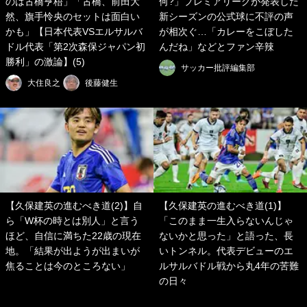
のは古橋亨梧」「古橋、前田大
何?」プレミアリーグが発表した
然、旗手怜央のセットは面白い
新シーズンの公式球に不評の声
かも」【日本代表VSエルサルバ
が相次ぐ…「カレーをこぼした
ドル代表「第2次森保ジャパン初
んだね」などとファン辛辣
勝利」の激論】(5)
サッカー批評編集部
大住良之
後藤健生
【久保建英の進むべき道(2)】自
【久保建英の進むべき道(1)】
ら「W杯の時とは別人」と言う
「このまま一生入らないんじゃ
ほど、自信に満ちた22歳の現在
ないかと思った」と語った、長
地。「結果が出ようが出まいが
いトンネル。代表デビューのエ
焦ることは今のところない」
ルサルバドル戦から丸4年の苦難
の日々