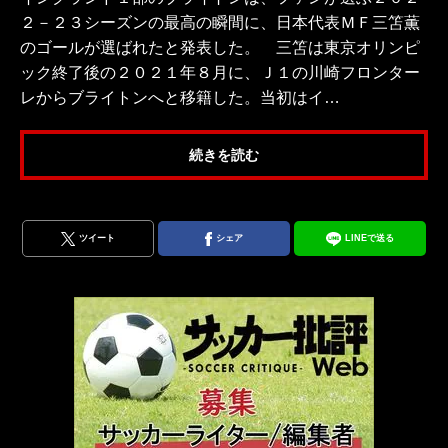
２－２３シーズンの最高の瞬間に、日本代表ＭＦ三笘薫
のゴールが選ばれたと発表した。 三笘は東京オリンピ
ック終了後の２０２１年８月に、Ｊ１の川崎フロンター
レからブライトンへと移籍した。当初はイ…
続きを読む
ツイート
シェア
LINEで送る