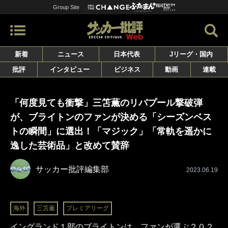
Group Site
新着
ニュース
日本代表
Jリーグ・国内
批評
インタビュー
ビジネス
動画
連載
「何度見ても衝撃」三笘薫のリバプール撃破弾
が、ブライトンのファンが決める「シーズンベス
トの瞬間」に選出！「マジック」「常軌を遥かに
逸した芸術品」と改めて賛辞
サッカー批評編集部
2023.06.19
海外
三笘薫
プレミアリーグ
イングランド１部のブライトンは、ファンが選ぶ２０２