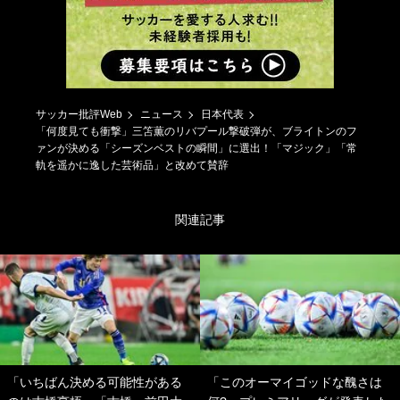
サッカー批評Web
ニュース
日本代表
「何度見ても衝撃」三笘薫のリバプール撃破弾が、ブライトンのフ
ァンが決める「シーズンベストの瞬間」に選出！「マジック」「常
軌を遥かに逸した芸術品」と改めて賛辞
関連記事
「いちばん決める可能性がある
「このオーマイゴッドな醜さは