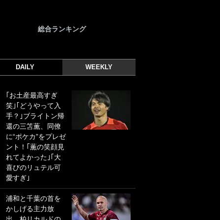
総合ランキング
DAILY
WEEKLY
｢お土産最高すぎ
｢光の速さじゃん｣
笑｣｢どうやって入
｢えっぐいミドル｣
手？｣ブライトン帰
ドイツ名門移籍の
還の三笘薫、同僚
日本代表23歳ボラ
に“ポケカ”をプレゼ
ンチ、移籍後初ゴ
ント！｢薫の笑顔見
ールに驚愕！｢見た
れてよかった｣｢大
事ないシュートや｣
喜びのリュテル可
｢聡がどんどん遠く
愛すぎ｣
なっていく」
浦和と千葉の首を
｢誰が止めれんねん
かしげる主力放
w｣フェイエ上田綺
出、柏リカルドの
世の“神コース”弾丸