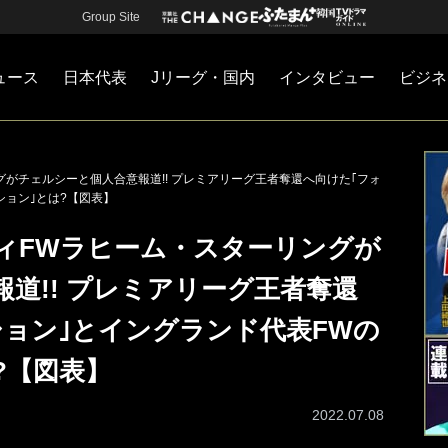
Group Site
ュース
日本代表
Jリーグ・国内
インタビュー
ビジネ
・国内
カー
ネジメント
Jリーグ・国内
戦術
注目選手
海外サッカー
監督
マネー
チームマネジメント
日本代表
がチェルシーと個人合意報道!! プレミアリーグ王者奪還へ向けた｢フォ
ション｣とは?【図表】
ィFWラヒーム・スターリングが
道!! プレミアリーグ王者奪還
ション｣とイングランド代表FWの
?【図表】
2022.07.08