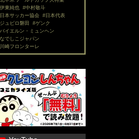
#伊東純也
#中村敬斗
#日本サッカー協会
#日本代表
#ジュビロ磐田
#ゲンク
#バイエルン・ミュンヘン
#なでしこジャパン
#川崎フロンターレ