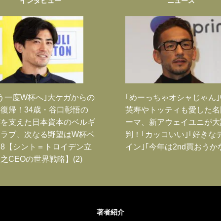
インタビュー
ニュース
う一度W杯へ｣大ケガからの
｢めーっちゃオシャじゃん
復帰！34歳・谷口彰悟の
英寿やトッティも愛した名
跡を支えた日本資本のベルギ
ーマ、新アウェイユニが大
クラブ、次なる野望はW杯ベ
判！｢カッコいい｣｢好きな
8【シント＝トロイデン立
イン｣｢今年は2nd買おうか
之CEOの世界戦略】(2)
著者紹介