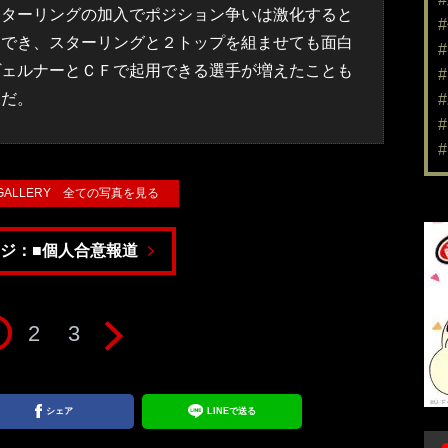
スターリングの加入でポジション争いは激化すると
用でき、スターリングと２トップを組ませても面白
ヴェルナーとＣＦで起用できる選手が増えたことも
スだ。
 GALLERY 全ての写真を見る
ジ：■個人合意報道
2
3
シェア
LINEで送る