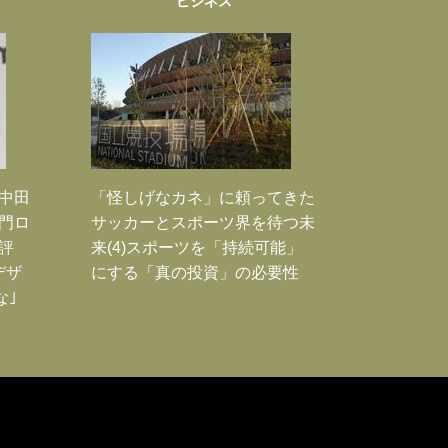
ビジネス
｣中田
「怪しげなカネ」に頼ってきた
門ロ
サッカーとスポーツ界を待つ未
評
来(4)スポーツを「持続可能」
デザ
にする「真の投資」の必要性
な｣