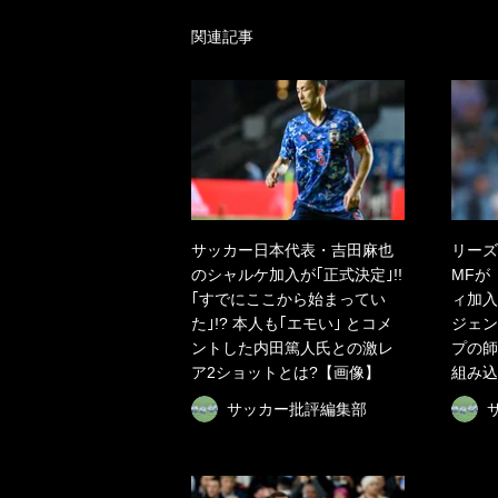
関連記事
サッカー日本代表・吉田麻也
リーズ
のシャルケ加入が｢正式決定｣!!
MFが
｢すでにここから始まってい
ィ加入
た｣!? 本人も｢エモい｣ とコメ
ジェン
ントした内田篤人氏との激レ
プの師
ア2ショットとは?【画像】
組み込
サッカー批評編集部