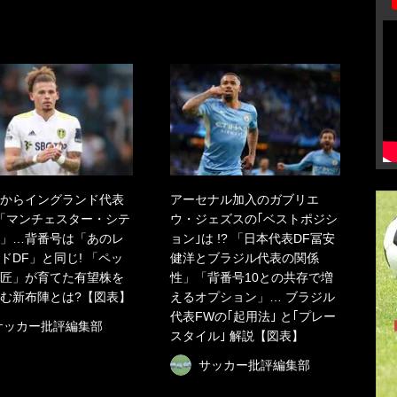
からイングランド代表
アーセナル加入のガブリエ
「マンチェスター・シテ
ウ・ジェズスの｢ベストポジシ
」…背番号は「あのレ
ョン｣は !? 「日本代表DF冨安
ドDF」と同じ! 「ペッ
健洋とブラジル代表の関係
匠」が育てた有望株を
性」「背番号10との共存で増
む新布陣とは?【図表】
えるオプション」… ブラジル
代表FWの｢起用法｣ と｢プレー
サッカー批評編集部
スタイル｣ 解説【図表】
サッカー批評編集部