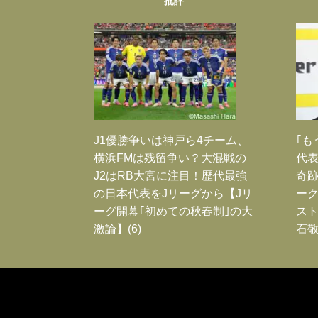
批評
J1優勝争いは神戸ら4チーム、
｢も
横浜FMは残留争い？大混戦の
代表
J2はRB大宮に注目！歴代最強
奇
の日本代表をJリーグから【Jリ
ー
ーグ開幕｢初めての秋春制｣の大
スト
激論】(6)
石敬