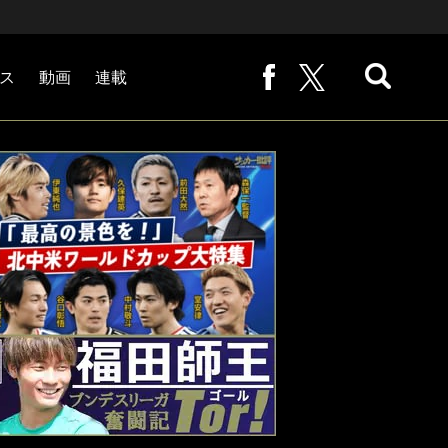
ス
動画
連載
熊崎敬の「路地から始まる処世術」
下田恒幸の「10倍面白くなるサッカー中継の見方」
サッカー批評PHOTOギャラリー「ピッチの焦点」
後藤健生の「蹴球放浪記」
原悦生PHOTOギャラリー「サッカー遠近」
「だれかに言いたくなる記録」
福田師王「ブンデスリーガ奮闘記 Tor!」
大住良之の「この世界のコーナーエリアから」