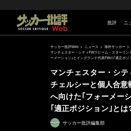
批評
ニ
Jリーグ
戦術
注目選手
海外サッ
監督
マネー
チームマ
日本代表
サッカー批評Web
ニュース
海外サッカー
マンチェスター・シティFWラヒーム・スターリング
ーメーション｣とイングランド代表FWの｢適正ポジ
マンチェスター・シテ
チェルシーと個人合意報
へ向けた｢フォーメー
｢適正ポジション｣とは
サッカー批評編集部