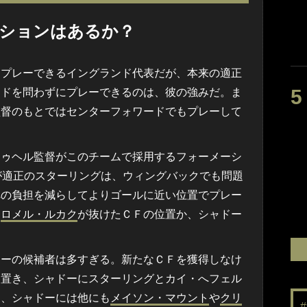
ジションはあるか？
プレーできるイングランド代表だが、本来の適正
イドを問わずにプレーできるのは、彼の強みだ。ま
監督のもとではセンターフォワードでもプレーして
ゥヘル監督がこのチームで採用するフォーメーシ
が適正のスターリングは、ウィングバックでも問題
への負担を減らしてよりゴールに近い位置でプレー
と
ロメル・ルカク
が抜けたＣＦの位置か、シャドー
ーの候補者は多すぎる。新たなＣＦを獲得しなけ
に置き、シャドーにスターリングとカイ・へフェル
た、シャドーには他にも
メイソン・マウント
や
クリ