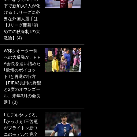
下で新加入2人が化
PKにイタリア代表
ける！Jリーグに必
GKも成す術なし！
要な外国人選手は
｢ノーチャンスすぎ
【Jリーグ開幕｢初
るわ｣｢綺世のPKの
めての秋春制｣の大
上手さは世界屈指
激論】(4)
かも｣
W杯クオーター制
｢また敬斗が魚に
への大反発か、FIF
笑｣菅原由勢がW杯
A会長を追い詰めた
戦士の夏休み秘蔵
｢欧州のボイコッ
ショット公開！ 川
ト｣と再選の行方
口春奈と結婚のモ
【FIFA3兆円の野望
テ男も登場で｢写真
と2度のオウンゴー
全部楽しそう｣｢タ
ル、来年3月の会長
ケの水中かわいす
選】(3)
ぎる」
｢モデルやってる｣
｢セカンドで決まり
｢かっけぇ｣三笘薫
だな｣19歳の日本代
がブライトン新ユ
表MFが加入したス
ニのモデルで完全
ペイン名門、“地中