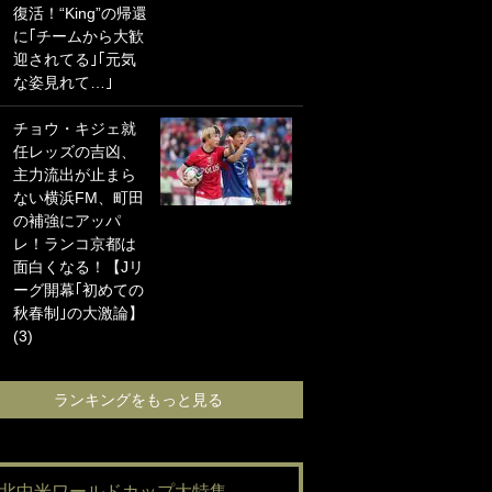
復活！“King”の帰還
海の夕日”新アウェ
に｢チームから大歓
イユニに大反響｢か
迎されてる｣｢元気
っこよすぎ｣｢革新
な姿見れて…｣
的｣｢ソソられる！｣
チョウ・キジェ就
｢お土産最高すぎ
任レッズの吉凶、
笑｣｢どうやって入
主力流出が止まら
手？｣ブライトン帰
ない横浜FM、町田
還の三笘薫、同僚
の補強にアッパ
に“ポケカ”をプレゼ
レ！ランコ京都は
ント！｢薫の笑顔見
面白くなる！【Jリ
れてよかった｣｢大
ーグ開幕｢初めての
喜びのリュテル可
秋春制｣の大激論】
愛すぎ｣
(3)
ランキングをも
ランキングをもっと見る
#北中米ワールドカップ大特集