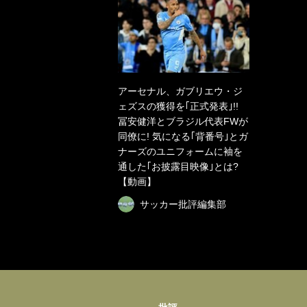
アーセナル、ガブリエウ・ジ
ェズスの獲得を｢正式発表｣!!
冨安健洋とブラジル代表FWが
同僚に! 気になる｢背番号｣とガ
ナーズのユニフォームに袖を
通した｢お披露目映像｣とは?
【動画】
サッカー批評編集部