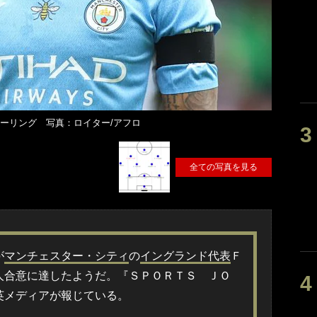
ーリング 写真：ロイター/アフロ
全ての写真を見る
が
マンチェスター・シティ
の
イングランド代表
Ｆ
人合意に達したようだ。『ＳＰＯＲＴＳ ＪＯ
英メディアが報じている。