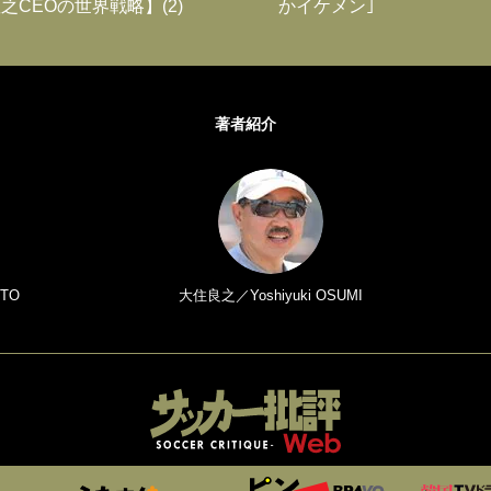
之CEOの世界戦略】(2)
かイケメン｣
著者紹介
TO
大住良之／Yoshiyuki OSUMI