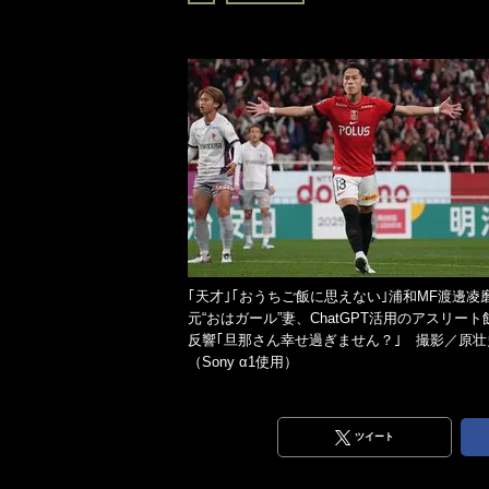
｢天才｣｢おうちご飯に思えない｣浦和MF渡邊凌
元“おはガール”妻、ChatGPT活用のアスリート
反響｢旦那さん幸せ過ぎません？｣ 撮影／原壮
（Sony α1使用）
ツイート