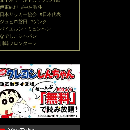
#伊東純也
#中村敬斗
#日本サッカー協会
#日本代表
#ジュビロ磐田
#ゲンク
#バイエルン・ミュンヘン
#なでしこジャパン
#川崎フロンターレ