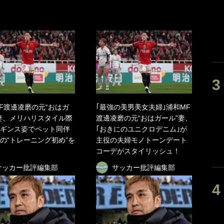
F渡邊凌磨の元“おはガ
｢最強の美男美女夫婦｣浦和MF
妻、メリハリスタイル際
渡邊凌磨の元“おはガール”妻、
ギンス姿でペット同伴
｢おきにのユニクロデニム｣が
の“トレーニング初め”を
主役の夫婦モノトーンデート
コーデがスタイリッシュ！
サッカー批評編集部
サッカー批評編集部