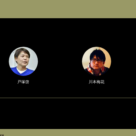
戸塚啓
川本梅花