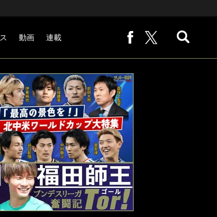
ス
動画
連載
熊崎敬の「路地から始まる処世術」
下田恒幸の「10倍面白くなるサッカー中継の見方」
サッカー批評PHOTOギャラリー「ピッチの焦点」
後藤健生の「蹴球放浪記」
原悦生PHOTOギャラリー「サッカー遠近」
「だれかに言いたくなる記録」
福田師王「ブンデスリーガ奮闘記 Tor!」
大住良之の「この世界のコーナーエリアから」