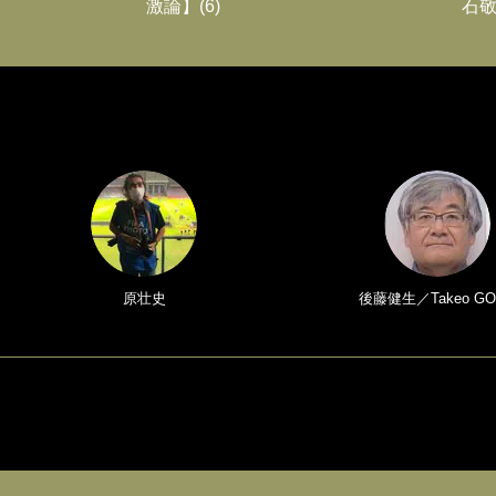
激論】(6)
石敬
原壮史
後藤健生／Takeo GO