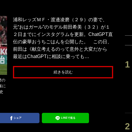
浦和レッズＭＦ・渡邊凌磨（２９）の妻で、
元“おはガール”のモデル前田希美（３２）が１
２日までにインスタグラムを更新。ChatGPT直
伝の豪華おうちごはんを公開した。 この日、
前田は《献立考えるのって意外と大変だから
最近はChatGPTに相談に乗っても…
続きを読む
磨の
飯に
史
シェア
LINEで送る