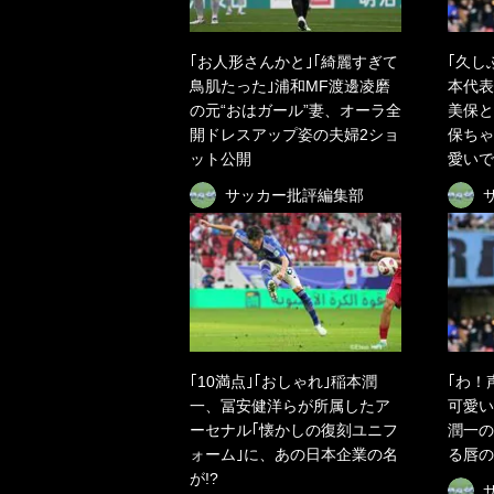
｢お人形さんかと｣｢綺麗すぎて
｢久し
鳥肌たった｣浦和MF渡邊凌磨
本代表
の元“おはガール”妻、オーラ全
美保と
開ドレスアップ姿の夫婦2ショ
保ちゃ
ット公開
愛いで
サッカー批評編集部
｢10満点｣｢おしゃれ｣稲本潤
｢わ！
一、冨安健洋らが所属したア
可愛い
ーセナル｢懐かしの復刻ユニフ
潤一の
ォーム｣に、あの日本企業の名
る唇の
が!?