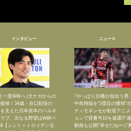
インタビュー
ニュース
う一度W杯へ｣大ケガからの
｢やっぱり10番が似合う男
復帰！34歳・谷口彰悟の
中島翔哉を“3度目の獲得”
跡を支えた日本資本のベルギ
ティモネンセが歓迎アニメ
クラブ、次なる野望はW杯ベ
ョンで背番号10を披露!? 
8【シント＝トロイデン立
動画も公開｢幸せだね〜｣｢