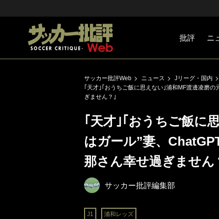
批評
ニ
Jリーグ
戦術
注目選手
海外サッ
監督
マネー
チームマ
日本代表
サッカー批評Web
ニュース
Jリーグ・国内
｢天才｣｢おうちご飯に思えない｣浦和MF渡邊凌磨の元
ぎません？｣
｢天才｣｢おうちご飯に
はガール”妻、ChatG
那さん幸せ過ぎません
サッカー批評編集部
J1
浦和レッズ