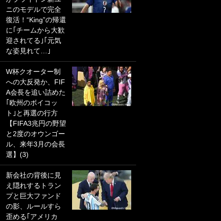
ニのモデルで完全
PKにイタリア代表
復活！“King”の帰還
GKも成す術なし！
に｢チームから大歓
｢ノーチャンスすぎ
迎されてる｣｢元気
るわ｣｢綺世のPKの
な姿見れて…｣
上手さは世界屈指
かも｣
W杯クオーター制
への大反発か、FIF
｢また敬斗が魚に
A会長を追い詰めた
笑｣菅原由勢がW杯
｢欧州のボイコッ
戦士の夏休み秘蔵
ト｣と再選の行方
ショット公開！ 川
【FIFA3兆円の野望
口春奈と結婚のモ
と2度のオウンゴー
テ男も登場で｢写真
ル、来年3月の会長
全部楽しそう｣｢タ
選】(3)
ケの水中かわいす
ぎる」
新会社の背後に見
え隠れするトラン
｢セカンドで決まり
プと巨大ファンド
だな｣19歳の日本代
の影、ルールすら
表MFが加入したス
歪める｢アメリカ
ペイン名門、“地中