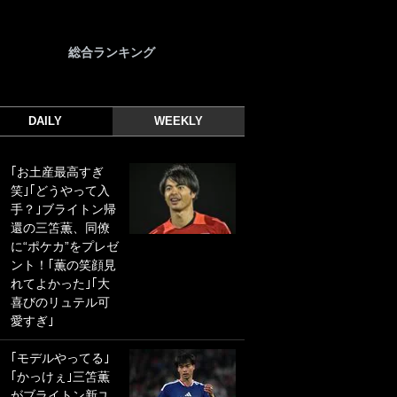
総合ランキング
DAILY
WEEKLY
｢お土産最高すぎ
｢光の速さじゃん｣
笑｣｢どうやって入
｢えっぐいミドル｣
手？｣ブライトン帰
ドイツ名門移籍の
還の三笘薫、同僚
日本代表23歳ボラ
に“ポケカ”をプレゼ
ンチ、移籍後初ゴ
ント！｢薫の笑顔見
ールに驚愕！｢見た
れてよかった｣｢大
事ないシュートや｣
喜びのリュテル可
｢聡がどんどん遠く
愛すぎ｣
なっていく」
｢モデルやってる｣
｢誰が止めれんねん
｢かっけぇ｣三笘薫
w｣フェイエ上田綺
がブライトン新ユ
世の“神コース”弾丸