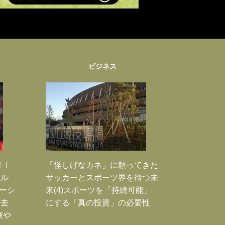
ビジネス
！｣
「怪しげなカネ」に頼ってきた
ポル
サッカーとスポーツ界を待つ未
ーシ
来(4)スポーツを「持続可能」
過去
にする「真の投資」の必要性
爽や