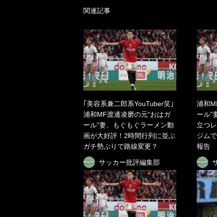
関連記事
｢美容系兼二郎系YouTuber笑｣
浦和M
浦和MF渡邊凌磨の元“おはガ
ール”
ール”妻、もぐもぐラーメン動
立つレ
画が大好評！2時間行列に並ぶ
ジムで
ガチ勢ぶりで路線変更？
報告
サッカー批評編集部