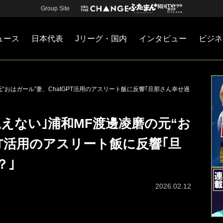
Group Site
ュース
日本代表
Jリーグ・国内
インタビュー
ビジネ
・国内
カー
ネジメント
Jリーグ・国内
戦術
注目選手
海外サッカー
監督
マネー
チームマネジメント
日本代表
“おはガール”妻、ChatGPT活用のアスリート飯に反響｢旦那さん幸せ過
思えない｣浦和MF渡邊凌磨の元“お
PT活用のアスリート飯に反響｢旦
？｣
2026.02.12