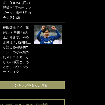
式｣【FIFA3兆円の
海の夕日”新アウェ
野望と2度のオウン
イユニに大反響｢か
ゴール、来年3月の
っこよすぎ｣｢革新
会長選】(2)
的｣｢ソソられる！｣
福田師王ドイツ奮
｢お土産最高すぎ
闘記(7)中編 ｢這い
笑｣｢どうやって入
上がります。やる
手？｣ブライトン帰
よ俺は！｣福田師王
還の三笘薫、同僚
が語る移籍後初ゴ
に“ポケカ”をプレゼ
ール！つかみ始め
ント！｢薫の笑顔見
たストライカーと
れてよかった｣｢大
しての感覚と、も
喜びのリュテル可
どかしいウインタ
愛すぎ｣
ーブレイク
ランキングをも
ランキングをもっと見る
#北中米ワールドカップ大特集