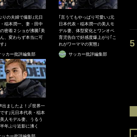
ぶりの夫婦で撮影｣元日
｢言うてもやっぱり可愛い｣元
・稲本潤一、妻・田中
日本代表・稲本潤一の美人モ
の密着２ショが沸騰｢美
デル妻、体型変化とワンオペ
ん、変わらず本当に可
育児告白で好感度爆上がり｢こ
す｣
れがワーママの実態｣
サッカー批評編集部
サッカー批評編集部
声出ましたよ！｣｢世界一
です｣元日本代表・稲本
美人モデル妻、うるう
半年ぶり近影に沸く
サッカー批評編集部