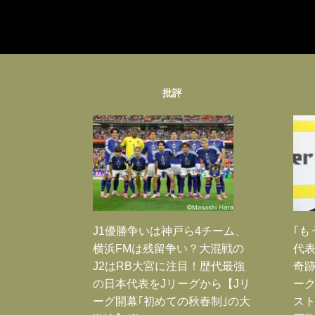
批評
J1優勝争いは神戸ら4チーム、
｢も
横浜FMは残留争い？大混戦の
代表
J2はRB大宮に注目！歴代最強
奇
の日本代表をJリーグから【Jリ
ー
ーグ開幕｢初めての秋春制｣の大
スト