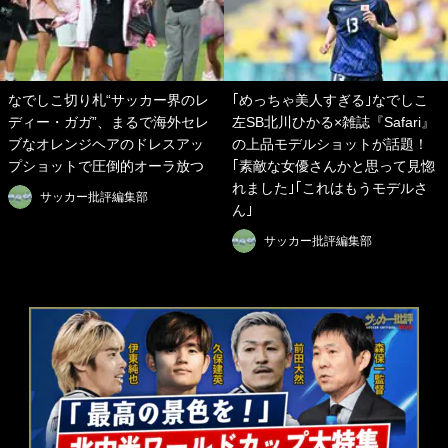
なでしこ切り札“サッカー界のレ
｢めっちゃ美人すぎる｣なでしこ
ディー・ガガ”、まるで海外セレ
左SB北川ひかる×雑誌『Safari』
ブなオレンジヘアのドレスアッ
の上品モデルショットが話題！
プショットで圧倒的オーラ放つ
｢素敵な女優さんかと思って見惚
れました｣｢これはもうモデルさ
サッカー批評編集部
ん｣
サッカー批評編集部