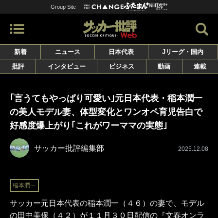
Group Site
新着
ニュース
日本代表
Jリーグ・国内
批評
インタビュー
ビジネス
動画
連載
｢言うてもやっぱり可愛い｣元日本代表・稲本潤一
の美人モデル妻、体型変化とワンオペ育児告白で
好感度爆上がり｢これがワーママの実態｣
サッカー批評編集部
2025.12.08
稲本潤一
サッカー元日本代表の稲本潤一（４６）の妻で、モデル
の田中美保（４２）が１１月３０日配信の『文春オンラ