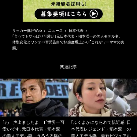
サッカー批評Web
ニュース
日本代表
｢言うてもやっぱり可愛い｣元日本代表・稲本潤一の美人モデル妻、
体型変化とワンオペ育児告白で好感度爆上がり｢これがワーママの実
態｣
関連記事
｢わ！声出ましたよ！｣｢世界一可
｢ふくよかになられて親近感｣日
愛いです｣元日本代表・稲本潤一
本代表レジェンド・稲本潤一の
の美人モデル妻、うるうる唇の
美人モデル妻、最新ビジュアル