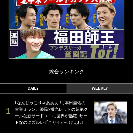
総合ランキング
DAILY
WEEKLY
｢なんじゃこりゃあああ！｣本田圭佑の
古巣ミラン、漆黒×蛍光レッドの超絶ク
ールな新サードユニに世界が熱狂｢サー
ドなのにズルい｣｢こりゃかっけえわ｣