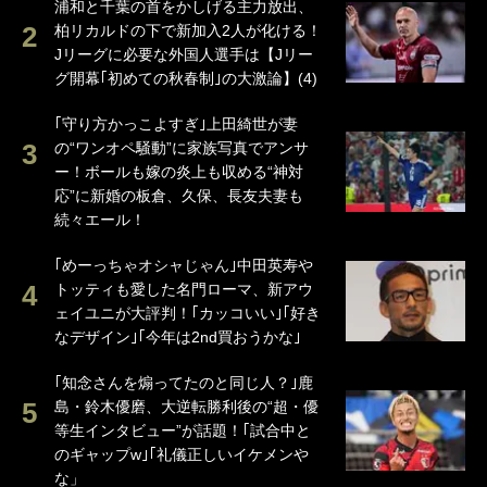
浦和と千葉の首をかしげる主力放出、
柏リカルドの下で新加入2人が化ける！
Jリーグに必要な外国人選手は【Jリー
グ開幕｢初めての秋春制｣の大激論】(4)
｢守り方かっこよすぎ｣上田綺世が妻
の“ワンオペ騒動”に家族写真でアンサ
ー！ボールも嫁の炎上も収める“神対
応”に新婚の板倉、久保、長友夫妻も
続々エール！
｢めーっちゃオシャじゃん｣中田英寿や
トッティも愛した名門ローマ、新アウ
ェイユニが大評判！｢カッコいい｣｢好き
なデザイン｣｢今年は2nd買おうかな｣
｢知念さんを煽ってたのと同じ人？｣鹿
島・鈴木優磨、大逆転勝利後の“超・優
等生インタビュー”が話題！｢試合中と
のギャップw｣｢礼儀正しいイケメンや
な」