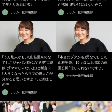
半年ぶり近影に沸く
が沸騰｢若い頃にはない色気｣
サッカー批評編集部
サッカー批評編集部
｢うん別人かも｣丸山桂里奈のな
｢本当にブタかも｣元なでしこ丸
でしこジャパン時代の“勇姿”に愛
山桂里奈、10キロ以上増加の体
娘は｢ママじゃないよ｣と断言!?
重公開｢信じられないですよ｣
｢大きくなったらママの偉大さが
サッカー批評編集部
分かると思いますよ！｣と励まし
の声
サッカー批評編集部