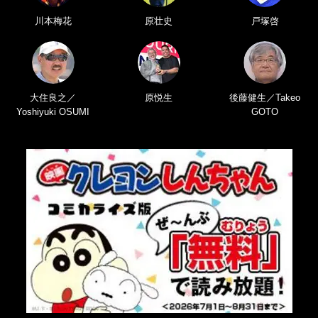
川本梅花
原壮史
戸塚啓
大住良之／
原悦生
後藤健生／Takeo
Yoshiyuki OSUMI
GOTO