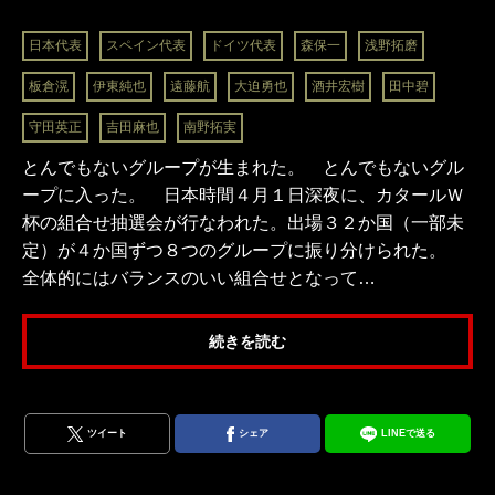
日本代表
スペイン代表
ドイツ代表
森保一
浅野拓磨
板倉滉
伊東純也
遠藤航
大迫勇也
酒井宏樹
田中碧
守田英正
吉田麻也
南野拓実
とんでもないグループが生まれた。 とんでもないグル
ープに入った。 日本時間４月１日深夜に、カタールＷ
杯の組合せ抽選会が行なわれた。出場３２か国（一部未
定）が４か国ずつ８つのグループに振り分けられた。
全体的にはバランスのいい組合せとなって…
続きを読む
ツイート
シェア
LINEで送る