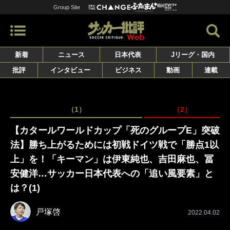
Group Site
新着
ニュース
日本代表
Jリーグ・国内
批評
インタビュー
ビジネス
動画
連載
（1）
（2）
【カタールワールドカップ「死のグループE」突破
法】勝ち上がるためには初戦ドイツ戦で「勝点1以
上」を！「キーマン」は伊東純也、吉田麻也、冨
安健洋…サッカー日本代表への「追い風要素」と
は？(1)
戸塚啓
2022.04.02