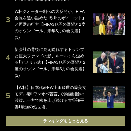
W杯クオーター制への大反発か、FIFA
会長を追い詰めた｢欧州のボイコット｣
と再選の行方【FIFA3兆円の野望と2度
のオウンゴール、来年3月の会長選】
(3)
新会社の背後に見え隠れするトランプ
と巨大ファンドの影、ルールすら歪め
る｢アメリカ式｣【FIFA3兆円の野望と2
度のオウンゴール、来年3月の会長選】
(2)
【W杯】日本代表FW上田綺世の爆美女
モデル妻｢ワンオペ苦言｣で動画削除の
波紋…一方で株を上げ続ける大谷翔平
妻｢最強の処世術」
ランキングをもっと見る