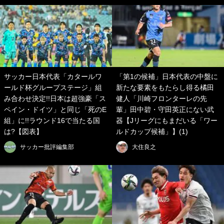
サッカー日本代表「カタールワ
「第1の候補」日本代表の中盤に
ールド杯グループステージ」組
新たな要素をもたらし得る橘田
み合わせ決定!!日本は超強豪「ス
健人「川崎フロンターレの先
ペイン・ドイツ」と同じ「死のE
輩」田中碧・守田英正にない武
組」に!!ラウンド16で当たる国
器【Jリーグにもまだいる「ワー
は?【図表】
ルドカップ候補」】(1)
サッカー批評編集部
大住良之