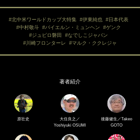
#北中米ワールドカップ大特集
#伊東純也
#日本代表
#中村敬斗
#バイエルン・ミュンヘン
#ゲンク
#ジュビロ磐田
#なでしこジャパン
#川崎フロンターレ
#マルク・ククレジャ
著者紹介
原壮史
大住良之／
後藤健生／Takeo
Yoshiyuki OSUMI
GOTO