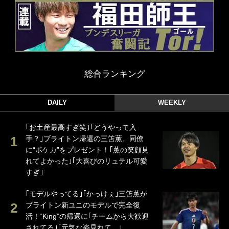
総合ランキング
DAILY
WEEKLY
｢お土産最高すぎ笑｣｢どうやって入
手？｣ブライトン帰還の三笘薫、同僚
に“ポケカ”をプレゼント！｢薫の笑顔見
れてよかった｣｢大喜びのリュテル可愛
すぎ｣
｢モデルやってる｣｢かっけぇ｣三笘薫が
ブライトン新ユニのモデルで完全復
活！“King”の帰還に｢チームから大歓迎
されてる｣｢元気な姿見れて…｣