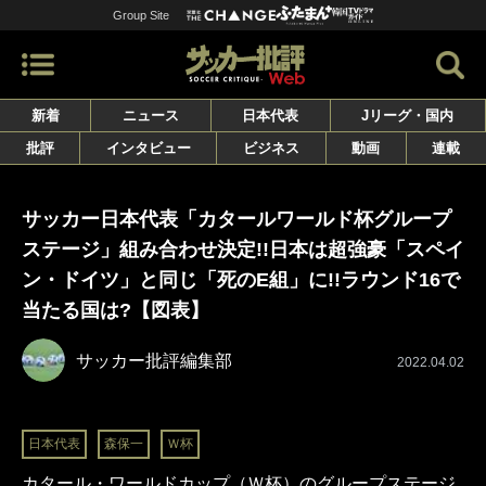
Group Site
新着
ニュース
日本代表
Jリーグ・国内
批評
インタビュー
ビジネス
動画
連載
サッカー日本代表「カタールワールド杯グループ
ステージ」組み合わせ決定!!日本は超強豪「スペイ
ン・ドイツ」と同じ「死のE組」に!!ラウンド16で
当たる国は?【図表】
サッカー批評編集部
2022.04.02
日本代表
森保一
Ｗ杯
カタール・ワールドカップ（Ｗ杯）のグループステージ