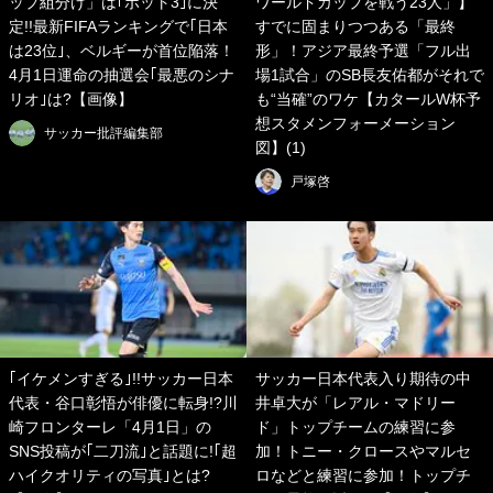
ップ組分け」は｢ポット3｣に決
ワールドカップを戦う23人」】
定!!最新FIFAランキングで｢日本
すでに固まりつつある「最終
は23位｣、ベルギーが首位陥落！
形」！アジア最終予選「フル出
4月1日運命の抽選会｢最悪のシナ
場1試合」のSB長友佑都がそれで
リオ｣は?【画像】
も“当確”のワケ【カタールW杯予
想スタメンフォーメーション
サッカー批評編集部
図】(1)
戸塚啓
｢イケメンすぎる｣!!サッカー日本
サッカー日本代表入り期待の中
代表・谷口彰悟が俳優に転身!?川
井卓大が「レアル・マドリー
崎フロンターレ「4月1日」の
ド」トップチームの練習に参
SNS投稿が｢二刀流｣と話題に!｢超
加！トニー・クロースやマルセ
ハイクオリティの写真｣とは?
ロなどと練習に参加！トップチ