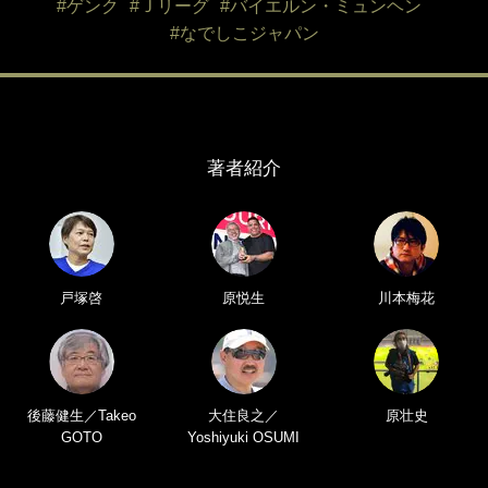
#ゲンク
#Ｊリーグ
#バイエルン・ミュンヘン
#なでしこジャパン
著者紹介
戸塚啓
原悦生
川本梅花
後藤健生／Takeo
大住良之／
原壮史
GOTO
Yoshiyuki OSUMI