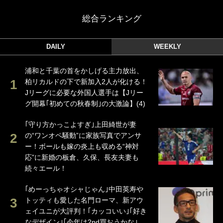
総合ランキング
DAILY
WEEKLY
浦和と千葉の首をかしげる主力放出、
柏リカルドの下で新加入2人が化ける！
Jリーグに必要な外国人選手は【Jリー
グ開幕｢初めての秋春制｣の大激論】(4)
｢守り方かっこよすぎ｣上田綺世が妻
の“ワンオペ騒動”に家族写真でアンサ
ー！ボールも嫁の炎上も収める“神対
応”に新婚の板倉、久保、長友夫妻も
続々エール！
｢めーっちゃオシャじゃん｣中田英寿や
トッティも愛した名門ローマ、新アウ
ェイユニが大評判！｢カッコいい｣｢好き
なデザイン｣｢今年は2nd買おうかな｣