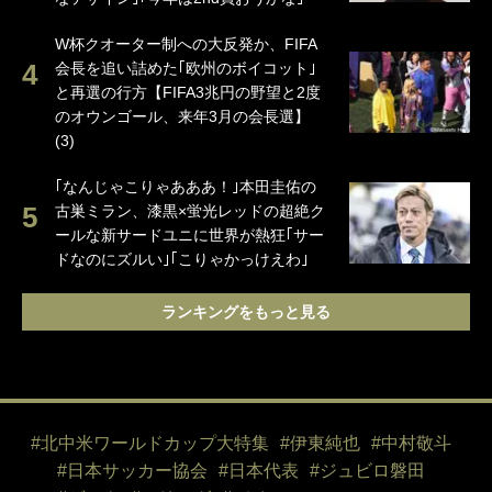
W杯クオーター制への大反発か、FIFA
会長を追い詰めた｢欧州のボイコット｣
と再選の行方【FIFA3兆円の野望と2度
のオウンゴール、来年3月の会長選】
(3)
｢なんじゃこりゃあああ！｣本田圭佑の
古巣ミラン、漆黒×蛍光レッドの超絶ク
ールな新サードユニに世界が熱狂｢サー
ドなのにズルい｣｢こりゃかっけえわ｣
ランキングをもっと見る
#北中米ワールドカップ大特集
#伊東純也
#中村敬斗
#日本サッカー協会
#日本代表
#ジュビロ磐田