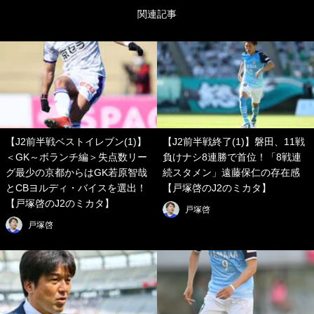
関連記事
【J2前半戦ベストイレブン(1)】
【J2前半戦終了(1)】磐田、11戦
＜GK～ボランチ編＞失点数リー
負けナシ8連勝で首位！「8戦連
グ最少の京都からはGK若原智哉
続スタメン」遠藤保仁の存在感
とCBヨルディ・バイスを選出！
【戸塚啓のJ2のミカタ】
【戸塚啓のJ2のミカタ】
戸塚啓
戸塚啓