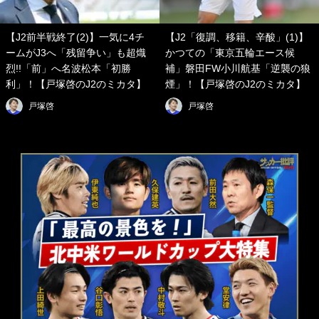
【J2前半戦終了(2)】一気に4チ
【J2「復調、移籍、辛酸」(1)】
ームがJ3へ「残留争い」も超熾
かつての「東京五輪エース候
烈!!「前」へ名波松本「初勝
補」磐田FW小川航基「逆襲の狼
利」！【戸塚啓のJ2のミカタ】
煙」！【戸塚啓のJ2のミカタ】
戸塚啓
戸塚啓