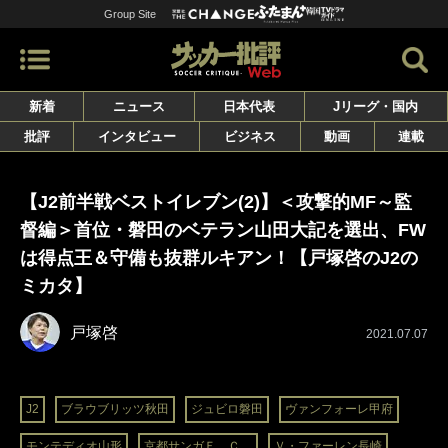
Group Site
新着
ニュース
日本代表
Jリーグ・国内
批評
インタビュー
ビジネス
動画
連載
【J2前半戦ベストイレブン(2)】＜攻撃的MF～監
督編＞首位・磐田のベテラン山田大記を選出、FW
は得点王＆守備も抜群ルキアン！【戸塚啓のJ2の
ミカタ】
戸塚啓
2021.07.07
J2
ブラウブリッツ秋田
ジュビロ磐田
ヴァンフォーレ甲府
モンテディオ山形
京都サンガＦ．Ｃ．
Ｖ・ファーレン長崎