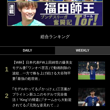
総合ランキング
DAILY
WEEKLY
【W杯】日本代表FW上田綺世の爆美女
モデル妻｢ワンオペ苦言｣で動画削除の
波紋…一方で株を上げ続ける大谷翔平
妻｢最強の処世術」
｢モデルやってる｣｢かっけぇ｣三笘薫が
ブライトン新ユニのモデルで完全復
活！“King”の帰還に｢チームから大歓迎
されてる｣｢元気な姿見れて…｣