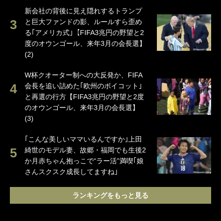
新会社の背後に見え隠れするトランプ
と巨大ファンドの影、ルールすら歪め
る｢アメリカ式｣【FIFA3兆円の野望と2
度のオウンゴール、来年3月の会長選】
(2)
W杯クオーター制への大反発か、FIFA
会長を追い詰めた｢欧州のボイコット｣
と再選の行方【FIFA3兆円の野望と2度
のオウンゴール、来年3月の会長選】
(3)
｢こんな美しいママいるんですか｣上田
綺世のモデル妻、故郷・福岡でも生後2
か月赤ちゃん抱っこで“ラー活”満喫｢娘
さんスクスク成長してますね｣
ランキングをもっと見る