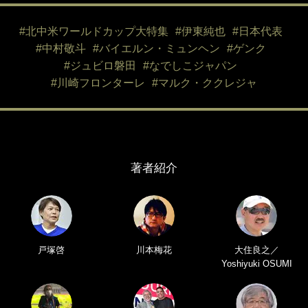
#北中米ワールドカップ大特集
#伊東純也
#日本代表
#中村敬斗
#バイエルン・ミュンヘン
#ゲンク
#ジュビロ磐田
#なでしこジャパン
#川崎フロンターレ
#マルク・ククレジャ
著者紹介
戸塚啓
川本梅花
大住良之／
Yoshiyuki OSUMI