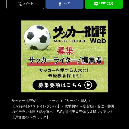
ツイート
シェア
LINEで送る
サッカー批評Web
ニュース
Jリーグ・国内
【J2前半戦ベストイレブン(2)】＜攻撃的MF～監督編＞首位・磐田
のベテラン山田大記を選出、FWは得点王＆守備も抜群ルキアン！
【戸塚啓のJ2のミカタ】