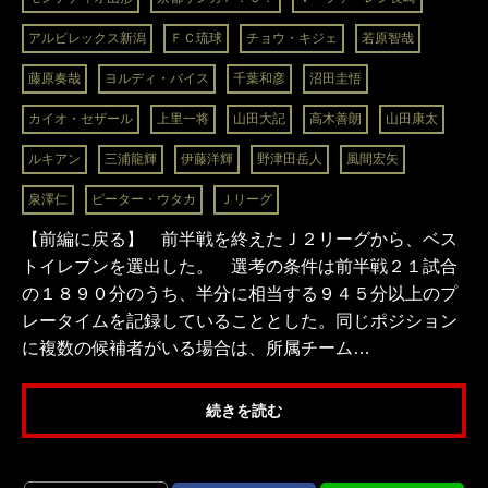
アルビレックス新潟
ＦＣ琉球
チョウ・キジェ
若原智哉
藤原奏哉
ヨルディ・バイス
千葉和彦
沼田圭悟
カイオ・セザール
上里一将
山田大記
高木善朗
山田康太
ルキアン
三浦龍輝
伊藤洋輝
野津田岳人
風間宏矢
泉澤仁
ピーター・ウタカ
Ｊリーグ
【前編に戻る】 前半戦を終えたＪ２リーグから、ベス
トイレブンを選出した。 選考の条件は前半戦２１試合
の１８９０分のうち、半分に相当する９４５分以上のプ
レータイムを記録していることとした。同じポジション
に複数の候補者がいる場合は、所属チーム…
続きを読む