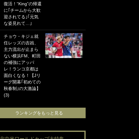
復活！“King”の帰還
海の夕日”新アウェ
に｢チームから大歓
イユニに大反響｢か
迎されてる｣｢元気
っこよすぎ｣｢革新
な姿見れて…｣
的｣｢ソソられる！｣
チョウ・キジェ就
｢お土産最高すぎ
任レッズの吉凶、
笑｣｢どうやって入
主力流出が止まら
手？｣ブライトン帰
ない横浜FM、町田
還の三笘薫、同僚
の補強にアッパ
に“ポケカ”をプレゼ
レ！ランコ京都は
ント！｢薫の笑顔見
面白くなる！【Jリ
れてよかった｣｢大
ーグ開幕｢初めての
喜びのリュテル可
秋春制｣の大激論】
愛すぎ｣
(3)
ランキングをも
ランキングをもっと見る
#北中米ワールドカップ大特集