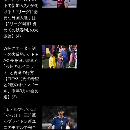
下で新加入2人が化
PKにイタリア代表
ける！Jリーグに必
GKも成す術なし！
要な外国人選手は
｢ノーチャンスすぎ
【Jリーグ開幕｢初
るわ｣｢綺世のPKの
めての秋春制｣の大
上手さは世界屈指
激論】(4)
かも｣
W杯クオーター制
｢また敬斗が魚に
への大反発か、FIF
笑｣菅原由勢がW杯
A会長を追い詰めた
戦士の夏休み秘蔵
｢欧州のボイコッ
ショット公開！ 川
ト｣と再選の行方
口春奈と結婚のモ
【FIFA3兆円の野望
テ男も登場で｢写真
と2度のオウンゴー
全部楽しそう｣｢タ
ル、来年3月の会長
ケの水中かわいす
選】(3)
ぎる」
｢モデルやってる｣
｢セカンドで決まり
｢かっけぇ｣三笘薫
だな｣19歳の日本代
がブライトン新ユ
表MFが加入したス
ニのモデルで完全
ペイン名門、“地中