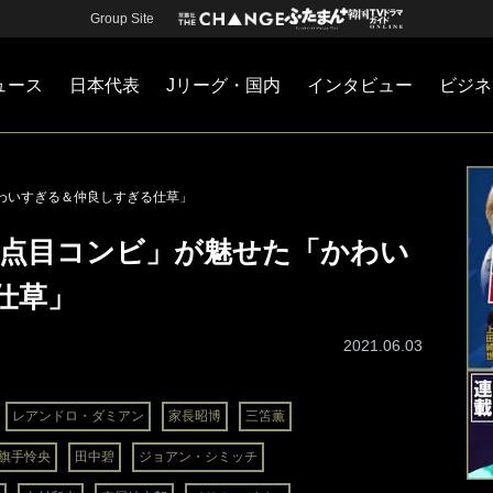
Group Site
ュース
日本代表
Jリーグ・国内
インタビュー
ビジネ
・国内
カー
ネジメント
Jリーグ・国内
戦術
注目選手
海外サッカー
監督
マネー
チームマネジメント
日本代表
わいすぎる＆仲良しすぎる仕草」
2点目コンビ」が魅せた「かわい
仕草」
2021.06.03
レアンドロ・ダミアン
家長昭博
三笘薫
旗手怜央
田中碧
ジョアン・シミッチ