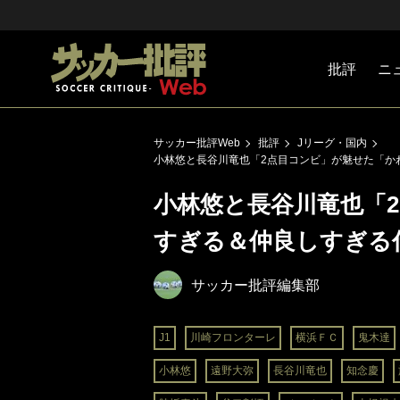
批評
ニ
Jリーグ
戦術
注目選手
海外サッ
監督
マネー
チームマ
日本代表
サッカー批評Web
批評
Jリーグ・国内
小林悠と長谷川竜也「2点目コンビ」が魅せた「か
小林悠と長谷川竜也「
すぎる＆仲良しすぎる
サッカー批評編集部
J1
川崎フロンターレ
横浜ＦＣ
鬼木達
小林悠
遠野大弥
長谷川竜也
知念慶