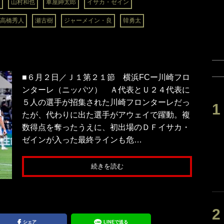
山村和也
車屋紳太郎
イサカ・ゼイン
高橋秀人
瀬古樹
ジャーメイン・良
韓勇太
■６月２日／Ｊ１第２１節 横浜FCー川崎フロ
ンターレ（ニッパツ） Ａ代表とＵ２４代表に
５人の選手が招集された川崎フロンターレだっ
たが、代わりに出た選手がアウェイで躍動。複
数得点を奪ったうえに、初出場のＤＦイサカ・
ゼインが入った最終ラインも危…
続きを読む
シェア
LINEで送る