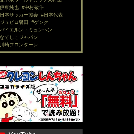
#伊東純也
#中村敬斗
#日本サッカー協会
#日本代表
#ジュビロ磐田
#ゲンク
#バイエルン・ミュンヘン
#なでしこジャパン
#川崎フロンターレ