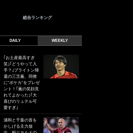
総合ランキング
DAILY
WEEKLY
｢お土産最高すぎ
｢光の速さじゃん｣
笑｣｢どうやって入
｢えっぐいミドル｣
手？｣ブライトン帰
ドイツ名門移籍の
還の三笘薫、同僚
日本代表23歳ボラ
に“ポケカ”をプレゼ
ンチ、移籍後初ゴ
ント！｢薫の笑顔見
ールに驚愕！｢見た
れてよかった｣｢大
事ないシュートや｣
喜びのリュテル可
｢聡がどんどん遠く
愛すぎ｣
なっていく」
浦和と千葉の首を
｢誰が止めれんねん
かしげる主力放
w｣フェイエ上田綺
出、柏リカルドの
世の“神コース”弾丸