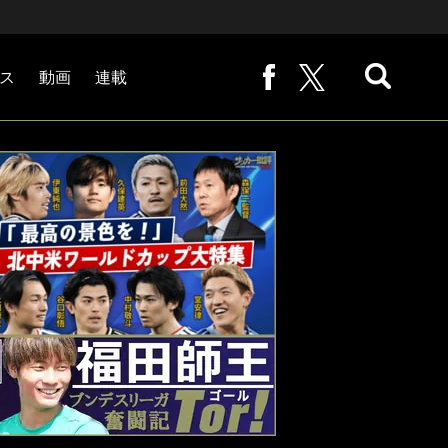
ス
動画
連載
熊崎敬の「路地から始まる処世術」
下田恒幸の「10倍面白くなるサッカー中継の見方」
サッカー批評PHOTOギャラリー「ピッチの焦点」
後藤健生の「蹴球放浪記」
原悦生PHOTOギャラリー「サッカー遠近」
「だれかに言いたくなる記録」
福田師王「ブンデスリーガ奮闘記 Tor!」
大住良之の「この世界のコーナーエリアから」