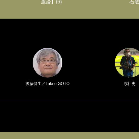
激論】(6)
石敬
後藤健生／Takeo GOTO
原壮史