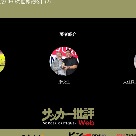
之CEOの世界戦略】(2)
著者紹介
原悦生
大住良之／