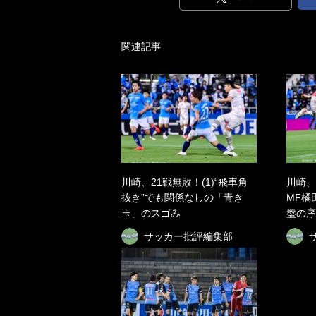
関連記事
川崎、21戦無敗！(1)“飛車角
川崎、
抜き”でも関係なしの「青き
MF橘
玉」のスゴみ
盤の序
サッカー批評編集部