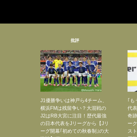
批評
J1優勝争いは神戸ら4チーム、
｢も
横浜FMは残留争い？大混戦の
代表
J2はRB大宮に注目！歴代最強
奇
の日本代表をJリーグから【Jリ
ー
ーグ開幕｢初めての秋春制｣の大
スト