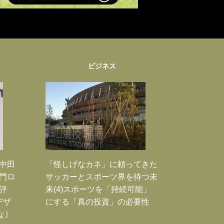
ビジネス
｣中田
「怪しげなカネ」に頼ってきた
門ロ
サッカーとスポーツ界を待つ未
評
来(4)スポーツを「持続可能」
デザ
にする「真の投資」の必要性
な｣