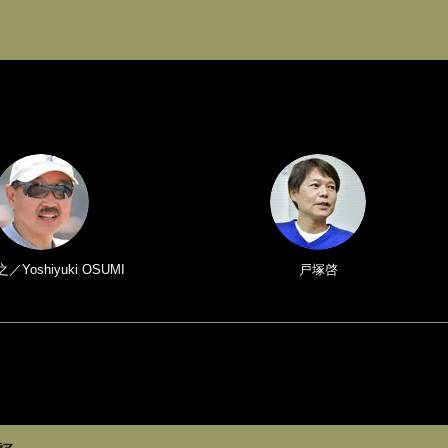
Yoshiyuki OSUMI
戸塚啓