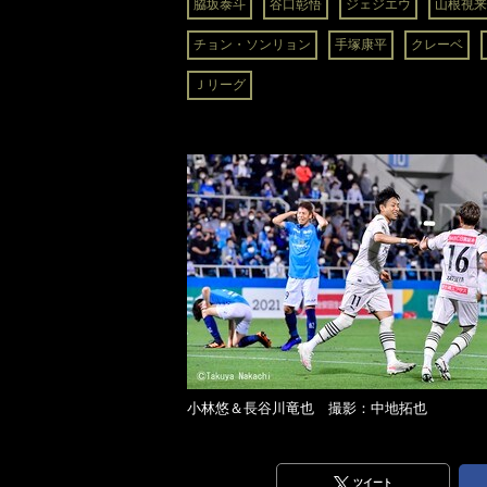
脇坂泰斗
谷口彰悟
ジェジエウ
山根視来
チョン・ソンリョン
手塚康平
クレーベ
Ｊリーグ
小林悠＆長谷川竜也 撮影：中地拓也
ツイート