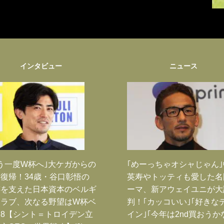
インタビュー
ニュース
う一度W杯へ｣大ケガからの
｢めーっちゃオシャじゃん
復帰！34歳・谷口彰悟の
英寿やトッティも愛した名
跡を支えた日本資本のベルギ
ーマ、新アウェイユニが大
クラブ、次なる野望はW杯ベ
判！｢カッコいい｣｢好きな
8【シント＝トロイデン立
イン｣｢今年は2nd買おうか