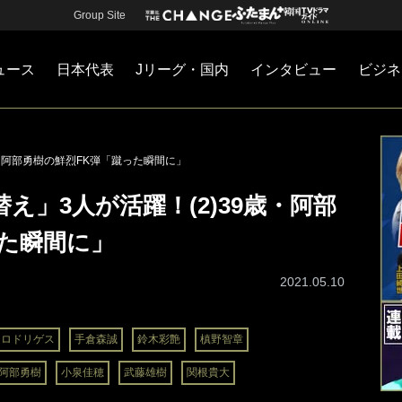
Group Site
ュース
日本代表
Jリーグ・国内
インタビュー
ビジネ
・国内
カー
ネジメント
Jリーグ・国内
戦術
注目選手
海外サッカー
監督
マネー
チームマネジメント
日本代表
歳・阿部勇樹の鮮烈FK弾「蹴った瞬間に」
え」3人が活躍！(2)39歳・阿部
った瞬間に」
2021.05.10
・ロドリゲス
手倉森誠
鈴木彩艶
槙野智章
阿部勇樹
小泉佳穂
武藤雄樹
関根貴大