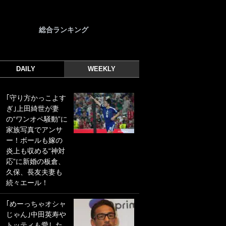
総合ランキング
DAILY
WEEKLY
｢守り方かっこよす
｢光の速さじゃん｣
ぎ｣上田綺世が妻
｢えっぐいミドル｣
の“ワンオペ騒動”に
ドイツ名門移籍の
家族写真でアンサ
日本代表23歳ボラ
ー！ボールも嫁の
ンチ、移籍後初ゴ
炎上も収める“神対
ールに驚愕！｢見た
応”に新婚の板倉、
事ないシュートや｣
久保、長友夫妻も
｢聡がどんどん遠く
続々エール！
なっていく」
｢めーっちゃオシャ
｢誰が止めれんねん
じゃん｣中田英寿や
w｣フェイエ上田綺
トッティも愛した
世の“神コース”弾丸