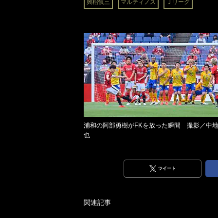
興梠慎三
マルティノス
Ｊリーグ
浦和の阿部勇樹がFKを放った瞬間 撮影／中
也
ツイート
関連記事