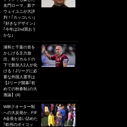
名門ローマ、新ア
PKにイタリア代表
ウェイユニが大評
GKも成す術なし！
判！｢カッコいい｣
｢ノーチャンスすぎ
｢好きなデザイン｣
るわ｣｢綺世のPKの
｢今年は2nd買おう
上手さは世界屈指
かな｣
かも｣
浦和と千葉の首を
｢また敬斗が魚に
かしげる主力放
笑｣菅原由勢がW杯
出、柏リカルドの
戦士の夏休み秘蔵
下で新加入2人が化
ショット公開！ 川
ける！Jリーグに必
口春奈と結婚のモ
要な外国人選手は
テ男も登場で｢写真
【Jリーグ開幕｢初
全部楽しそう｣｢タ
めての秋春制｣の大
ケの水中かわいす
激論】(4)
ぎる」
W杯クオーター制
｢セカンドで決まり
への大反発か、FIF
だな｣19歳の日本代
A会長を追い詰めた
表MFが加入したス
｢欧州のボイコッ
ペイン名門、“地中