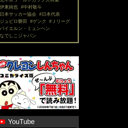
#伊東純也
#中村敬斗
#日本サッカー協会
#日本代表
#ジュビロ磐田
#ゲンク
#Ｊリーグ
#バイエルン・ミュンヘン
#なでしこジャパン
YouTube