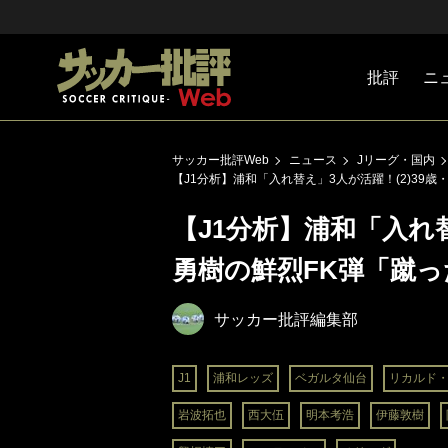
批評
ニ
Jリーグ
戦術
注目選手
海外サッ
監督
マネー
チームマ
日本代表
サッカー批評Web
ニュース
Jリーグ・国内
【J1分析】浦和「入れ替え」3人が活躍！(2)39
【J1分析】浦和「入れ替
勇樹の鮮烈FK弾「蹴
サッカー批評編集部
J1
浦和レッズ
ベガルタ仙台
リカルド
岩波拓也
西大伍
明本考浩
伊藤敦樹