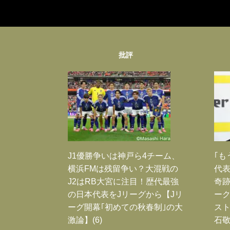
批評
J1優勝争いは神戸ら4チーム、
｢も
横浜FMは残留争い？大混戦の
代表
J2はRB大宮に注目！歴代最強
奇
の日本代表をJリーグから【Jリ
ー
ーグ開幕｢初めての秋春制｣の大
スト
激論】(6)
石敬