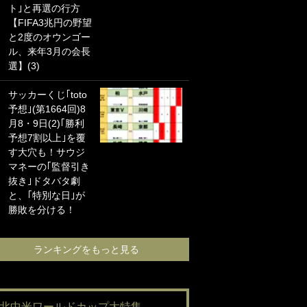
ト｣と再選の行方
海の夕日”新アウェ
【FIFA3兆円の野望
イユニに大反響｢か
と2度のオウンゴー
っこよすぎ｣｢革新
ル、来年3月の会長
的｣｢ソソられる！｣
選】(3)
｢お土産最高すぎ
サッカーくじ｢toto
笑｣｢どうやって入
予想｣(第1664回)8
手？｣ブライトン帰
月8・9日(2)｢勝利
還の三笘薫、同僚
予想7割以上｣を覆
に“ポケカ”をプレゼ
す大穴も！サウジ
ント！｢薫の笑顔見
マネーの｢監督引き
れてよかった｣｢大
抜き｣ドタバタ劇
喜びのリュテル可
と、｢特別な日｣が
愛すぎ｣
勝敗を分ける！
ランキングをも
ランキングをもっと見る
#北中米ワールドカップ大特集