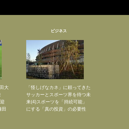
ビジネス
鎌田大
「怪しげなカネ」に頼ってきた
乗
サッカーとスポーツ界を待つ未
歓迎
来(4)スポーツを「持続可能」
鎌田
にする「真の投資」の必要性