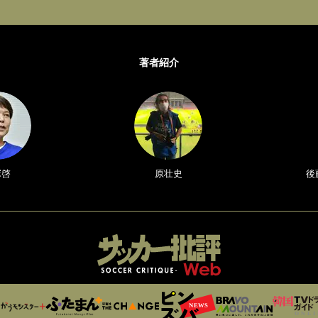
著者紹介
塚啓
原壮史
後