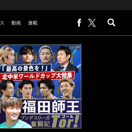
ス
動画
連載
熊崎敬の「路地から始まる処世術」
下田恒幸の「10倍面白くなるサッカー中継の見方」
サッカー批評PHOTOギャラリー「ピッチの焦点」
後藤健生の「蹴球放浪記」
原悦生PHOTOギャラリー「サッカー遠近」
「だれかに言いたくなる記録」
福田師王「ブンデスリーガ奮闘記 Tor!」
大住良之の「この世界のコーナーエリアから」