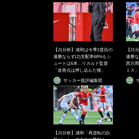
【J1分析】浦和は今季2度目の
【J1
連勝ならず(2)支配率68%もシ
連勝な
ュートは6本…リカルド監督
西川周
「改善点は押し込んだ後」
ミス」
サッカー批評編集部
【J1分析】浦和「再逆転の白