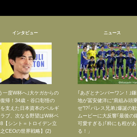
インタビュー
ニュース
う一度W杯へ｣大ケガからの
｢あざとナンバーワン！｣
復帰！34歳・谷口彰悟の
地が冨安健洋に“肩組み頭
跡を支えた日本資本のベルギ
せ”!?｢パレス兄弟｣爆誕の
クラブ、次なる野望はW杯ベ
ムービーに大反響｢最後の
8【シント＝トロイデン立
可愛すぎる｣｢粋にも程があ
之CEOの世界戦略】(2)
る！」