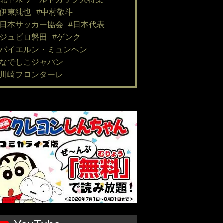
#伊東純也
#中村敬斗
#日本サッカー協会
#日本代表
#ジュビロ磐田
#ゲンク
#バイエルン・ミュンヘン
#なでしこジャパン
#川崎フロンターレ