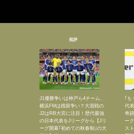
批評
J1優勝争いは神戸ら4チーム、
｢も
横浜FMは残留争い？大混戦の
代表
J2はRB大宮に注目！歴代最強
奇
の日本代表をJリーグから【Jリ
ー
ーグ開幕｢初めての秋春制｣の大
スト