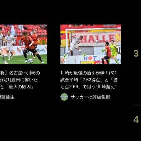
分析】名古屋vs川崎の
川崎が最強の盾を粉砕！(3)1
連戦(1)豊田に響いた
試合平均「2.62得点」と「勝
と「最大の敗因」
ち点2.69」で狙う“川崎超え”
後藤健生
サッカー批評編集部