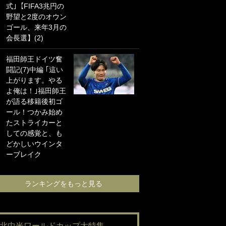
式｣【FIFA3兆円の
海の夕日”新アウェ
野望と2度のオウン
イユニに大反響｢か
ゴール、来年3月の
っこよすぎ｣｢革新
会長選】(2)
的｣｢ソソられる！｣
福田師王ドイツ奮
｢お土産最高すぎ
闘記(7)中編 ｢這い
笑｣｢どうやって入
上がります。やる
手？｣ブライトン帰
よ俺は！｣福田師王
還の三笘薫、同僚
が語る移籍後初ゴ
に“ポケカ”をプレゼ
ール！つかみ始め
ント！｢薫の笑顔見
たストライカーと
れてよかった｣｢大
しての感覚と、も
喜びのリュテル可
どかしいウインタ
愛すぎ｣
ーブレイク
ランキングをも
ランキングをもっと見る
#北中米ワールドカップ大特集