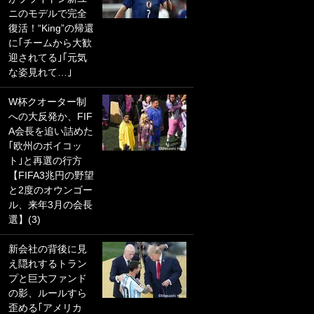
ニのモデルで完全
PKにイタリア代表
復活！“King”の帰還
GKも成す術なし！
に｢チームから大歓
｢ノーチャンスすぎ
迎されてる｣｢元気
るわ｣｢綺世のPKの
な姿見れて…｣
上手さは世界屈指
かも｣
W杯クオーター制
への大反発か、FIF
｢また敬斗が魚に
A会長を追い詰めた
笑｣菅原由勢がW杯
｢欧州のボイコッ
戦士の夏休み秘蔵
ト｣と再選の行方
ショット公開！ 川
【FIFA3兆円の野望
口春奈と結婚のモ
と2度のオウンゴー
テ男も登場で｢写真
ル、来年3月の会長
全部楽しそう｣｢タ
選】(3)
ケの水中かわいす
ぎる」
新会社の背後に見
え隠れするトラン
｢セカンドで決まり
プと巨大ファンド
だな｣19歳の日本代
の影、ルールすら
表MFが加入したス
歪める｢アメリカ
ペイン名門、“地中