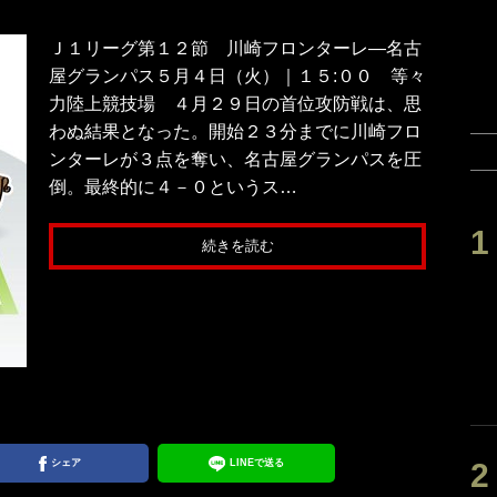
Ｊ１リーグ第１２節 川崎フロンターレ―名古
屋グランパス５月４日（火）｜１５:００ 等々
力陸上競技場 ４月２９日の首位攻防戦は、思
わぬ結果となった。開始２３分までに川崎フロ
ンターレが３点を奪い、名古屋グランパスを圧
倒。最終的に４－０というス…
続きを読む
シェア
LINEで送る