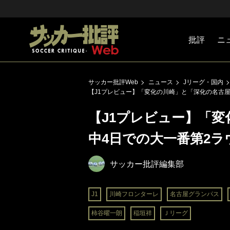
批評
ニ
Jリーグ
戦術
注目選手
海外サッ
監督
マネー
チームマ
日本代表
サッカー批評Web
ニュース
Jリーグ・国内
【J1プレビュー】「変化の川崎」と「深化の名古屋
【J1プレビュー】「
中4日での大一番第2ラ
サッカー批評編集部
J1
川崎フロンターレ
名古屋グランパス
柿谷曜一朗
稲垣祥
Ｊリーグ