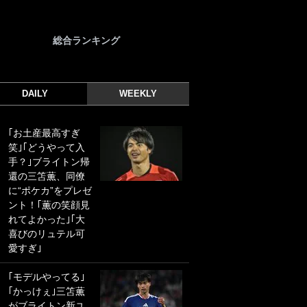
総合ランキング
DAILY
WEEKLY
｢お土産最高すぎ
｢光の速さじゃん｣
笑｣｢どうやって入
｢えっぐいミドル｣
手？｣ブライトン帰
ドイツ名門移籍の
還の三笘薫、同僚
日本代表23歳ボラ
に“ポケカ”をプレゼ
ンチ、移籍後初ゴ
ント！｢薫の笑顔見
ールに驚愕！｢見た
れてよかった｣｢大
事ないシュートや｣
喜びのリュテル可
｢聡がどんどん遠く
愛すぎ｣
なっていく」
｢モデルやってる｣
｢誰が止めれんねん
｢かっけぇ｣三笘薫
w｣フェイエ上田綺
がブライトン新ユ
世の“神コース”弾丸