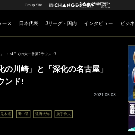
Group Site
ュース
日本代表
Jリーグ・国内
インタビュー
ビジネ
・国内
カー
ネジメント
Jリーグ・国内
戦術
注目選手
海外サッカー
監督
マネー
チームマネジメント
日本代表
」 中4日での大一番第2ラウンド!
変化の川崎」と「深化の名古屋」
ウンド!
2021.05.03
鬼木達
田中碧
遠野大弥
旗手怜央