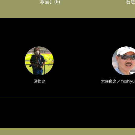
激論】(6)
石敬
原壮史
大住良之／Yoshiyuk