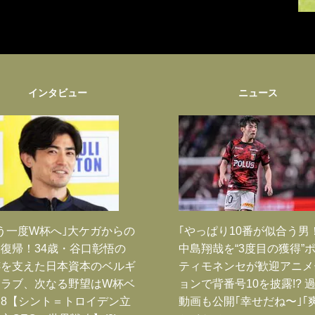
インタビュー
ニュース
う一度W杯へ｣大ケガからの
｢やっぱり10番が似合う男
復帰！34歳・谷口彰悟の
中島翔哉を“3度目の獲得”
跡を支えた日本資本のベルギ
ティモネンセが歓迎アニメ
クラブ、次なる野望はW杯ベ
ョンで背番号10を披露!? 
8【シント＝トロイデン立
動画も公開｢幸せだね〜｣｢