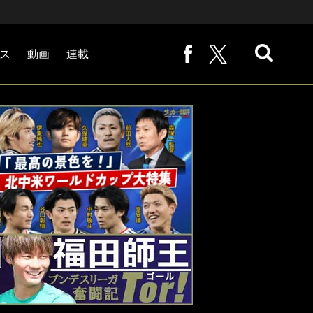
ス
動画
連載
熊崎敬の「路地から始まる処世術」
下田恒幸の「10倍面白くなるサッカー中継の見方」
サッカー批評PHOTOギャラリー「ピッチの焦点」
後藤健生の「蹴球放浪記」
原悦生PHOTOギャラリー「サッカー遠近」
「だれかに言いたくなる記録」
福田師王「ブンデスリーガ奮闘記 Tor!」
大住良之の「この世界のコーナーエリアから」