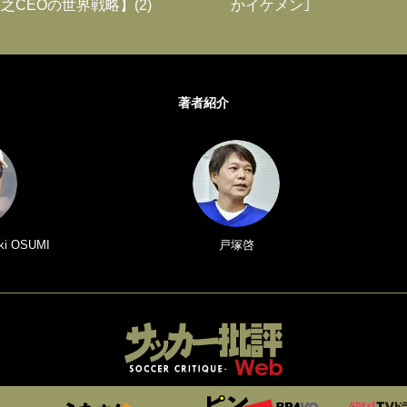
之CEOの世界戦略】(2)
かイケメン｣
著者紹介
i OSUMI
戸塚啓