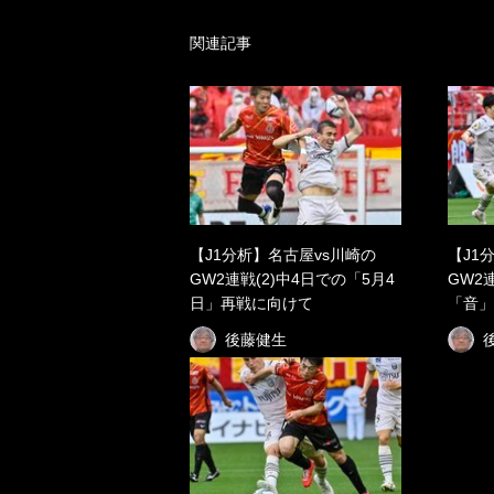
関連記事
【J1分析】名古屋vs川崎の
【J1
GW2連戦(2)中4日での「5月4
GW2
日」再戦に向けて
「音」
後藤健生