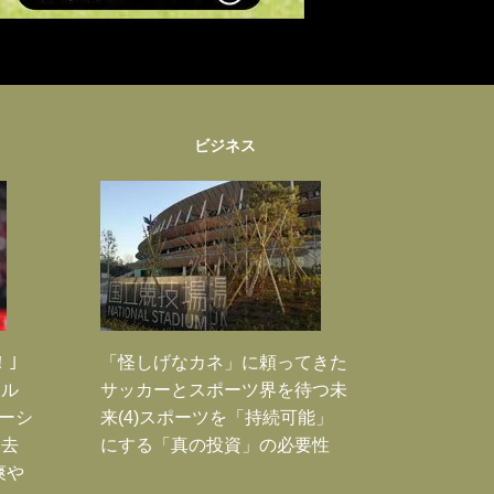
ビジネス
！｣
「怪しげなカネ」に頼ってきた
ポル
サッカーとスポーツ界を待つ未
ーシ
来(4)スポーツを「持続可能」
過去
にする「真の投資」の必要性
爽や