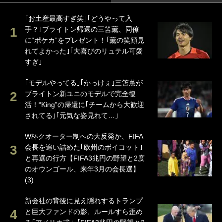
｢お土産最高すぎ笑｣｢どうやって入
手？｣ブライトン帰還の三笘薫、同僚
に“ポケカ”をプレゼント！｢薫の笑顔見
れてよかった｣｢大喜びのリュテル可愛
すぎ｣
｢モデルやってる｣｢かっけぇ｣三笘薫が
ブライトン新ユニのモデルで完全復
活！“King”の帰還に｢チームから大歓迎
されてる｣｢元気な姿見れて…｣
W杯クオーター制への大反発か、FIFA
会長を追い詰めた｢欧州のボイコット｣
と再選の行方【FIFA3兆円の野望と2度
のオウンゴール、来年3月の会長選】
(3)
新会社の背後に見え隠れするトランプ
と巨大ファンドの影、ルールすら歪め