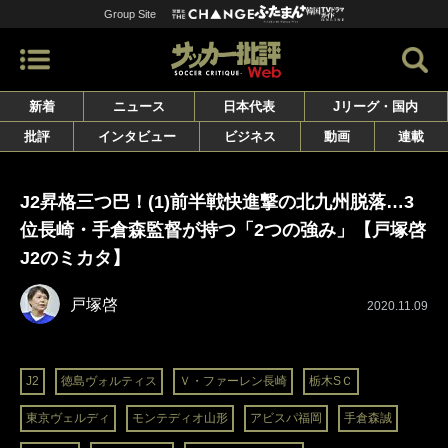
Group Site
新着
ニュース
日本代表
Jリーグ・国内
批評
インタビュー
ビジネス
動画
連載
J2昇格三つ巴！(1)前半戦快進撃の北九州脱落…3
位長崎・手倉森監督が持つ「2つの強み」【戸塚啓
J2のミカタ】
戸塚啓
2020.11.09
J2
徳島ヴォルティス
Ｖ・ファーレン長崎
栃木SＣ
東京ヴェルディ
モンテディオ山形
アビスパ福岡
手倉森誠