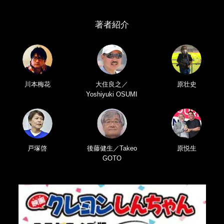
著者紹介
川本梅花
大住良之／
原壮史
Yoshiyuki OSUMI
戸塚啓
後藤健生／Takeo
原悦生
GOTO