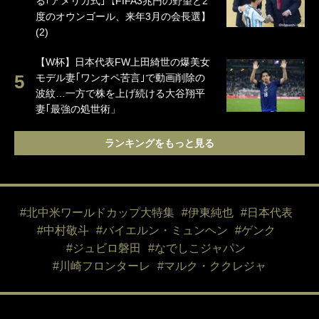
る｢アメリカ式｣【FIFA3兆円の野望と2
度のオウンゴール、来年3月の会長選】
(2)
【W杯】日本代表FW上田綺世の爆美女
モデル妻｢ワンオペ苦言｣で動画削除の
波紋…一方で株を上げ続ける大谷翔平
妻｢最強の処世術」
ランキングをもっと見る
#北中米ワールドカップ大特集
#伊東純也
#日本代表
#中村敬斗
#バイエルン・ミュンヘン
#ゲンク
#ジュビロ磐田
#なでしこジャパン
#川崎フロンターレ
#マルク・ククレジャ