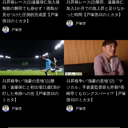
J1昇格レース(1)遠藤保仁加入後
J1昇格レース(2)磐田、遠藤保仁
無敗の磐田でも崩せず！徳島が
加入1か月での急上昇と足りなか
見せつけた圧倒的完成度【戸塚
った時間【戸塚啓J2のミカタ】
啓J2のミカタ】
戸塚啓
戸塚啓
J1昇格争い“強豪の意地”(1)磐
J1昇格争い“強豪の意地”(2)「マ
田・遠藤保仁と初出場21歳CBが
ジカル」手倉森監督節も炸裂!!長
灯した奇跡への光【戸塚啓J2の
崎早くもロングスパート!?【戸塚
ミカタ】
啓J2のミカタ】
戸塚啓
戸塚啓