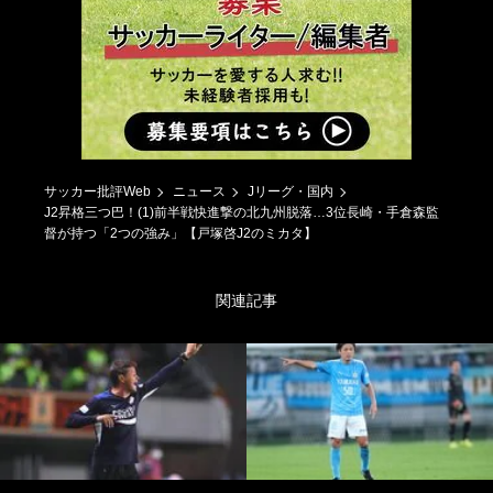
サッカー批評Web
ニュース
Jリーグ・国内
J2昇格三つ巴！(1)前半戦快進撃の北九州脱落…3位長崎・手倉森監
督が持つ「2つの強み」【戸塚啓J2のミカタ】
関連記事