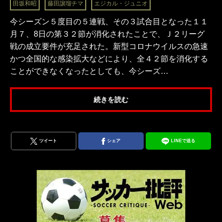
田坂和昭
藤田譲瑠チマ
エジカル・ジュニオ
今シーズン５度目の５連戦、その３試合目となった１１
月７、8日の第３２節が消化されたことで、Ｊ２リーグ
戦の成立要件が充足された。新型コロナウイルスの急速
かつ全国的な感染拡大などにより、全４２節を消化する
ことができなくなったとしても、今シーズ…
続きを読む
ツイート
シェア
LINEで送る