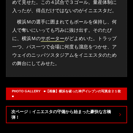
めて見せた。この４試合で３ゴール。量産体制に
入ったが、得点だけではないのがイニエスタだ。
横浜Ｍの選手に囲まれてもボールを保持し、何
人で奪いにいっても巧みに抜け出す。そのたび
に、横浜Ｍの
サポーター
がどよめいた。トラップ
一つ、パス一つで会場に何度も溜息をつかせ、ア
ウェイのニッパツスタジアムをイニエスタのため
の舞台にしてみせた。
PHOTO GALLERY ■【画像】横浜を破った神戸イレブンの写真全２１枚
■
次ページ：イニエスタの守備から始まった豪快な古橋
弾！