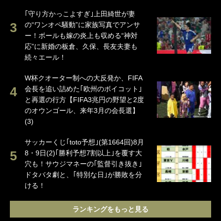
｢守り方かっこよすぎ｣上田綺世が妻
の“ワンオペ騒動”に家族写真でアンサ
ー！ボールも嫁の炎上も収める“神対
応”に新婚の板倉、久保、長友夫妻も
続々エール！
W杯クオーター制への大反発か、FIFA
会長を追い詰めた｢欧州のボイコット｣
と再選の行方【FIFA3兆円の野望と2度
のオウンゴール、来年3月の会長選】
(3)
サッカーくじ｢toto予想｣(第1664回)8月
8・9日(2)｢勝利予想7割以上｣を覆す大
穴も！サウジマネーの｢監督引き抜き｣
ドタバタ劇と、｢特別な日｣が勝敗を分
ける！
ランキングをもっと見る