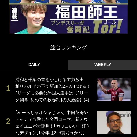
総合ランキング
DAILY
WEEKLY
浦和と千葉の首をかしげる主力放出、
柏リカルドの下で新加入2人が化ける！
Jリーグに必要な外国人選手は【Jリー
グ開幕｢初めての秋春制｣の大激論】(4)
｢めーっちゃオシャじゃん｣中田英寿や
トッティも愛した名門ローマ、新アウ
ェイユニが大評判！｢カッコいい｣｢好き
なデザイン｣｢今年は2nd買おうかな｣