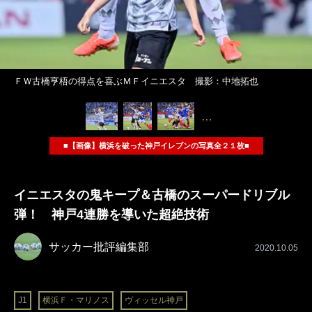
ＦＷ古橋亨梧の得点を喜ぶＭＦイニエスタ 撮影：中地拓也
…
■【画像】横浜を破った神戸イレブンの写真全２１枚■
イニエスタの鬼キープ＆古橋のスーパードリブル
弾！ 神戸4連勝を導いた超絶技術
サッカー批評編集部
2020.10.05
J1
横浜Ｆ・マリノス
ヴィッセル神戸