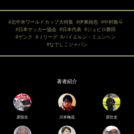
#北中米ワールドカップ大特集
#伊東純也
#中村敬斗
#日本サッカー協会
#日本代表
#ジュビロ磐田
#ゲンク
#Ｊリーグ
#バイエルン・ミュンヘン
#なでしこジャパン
著者紹介
原悦生
川本梅花
原壮史