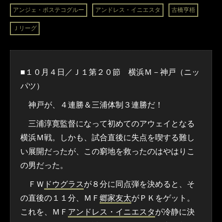
アンジェ・ポステコグルー
アンドレス・イニエスタ
古橋亨梧
Ｊリーグ
■１０月４日／Ｊ１第２０節 横浜Ｍ－神戸（ニッ
パツ）
神戸が、４連勝＆三浦体制３連勝だ！
三浦淳寛監督になって初めてのアウェイとなる
横浜Ｍ戦。しかも、試合直後に失点を喫する難し
い展開だったが、この窮地を救ったのはやはりこ
の男だった。
ＦＷ
ドウグラス
が８分に同点弾を決めると、そ
の直後の１１分、ＭＦ
郷家友太
がＰＫをゲット。
これを、ＭＦ
アンドレス・イニエスタ
が冷静に決