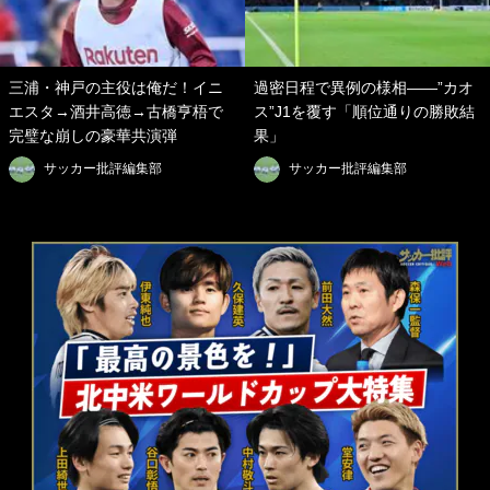
三浦・神戸の主役は俺だ！イニ
過密日程で異例の様相――”カオ
エスタ→酒井高徳→古橋亨梧で
ス”J1を覆す「順位通りの勝敗結
完璧な崩しの豪華共演弾
果」
サッカー批評編集部
サッカー批評編集部