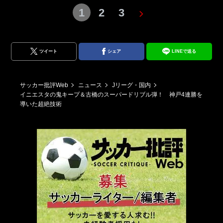
1
2
3
ツイート
シェア
LINEで送る
サッカー批評Web
ニュース
Jリーグ・国内
イニエスタの鬼キープ＆古橋のスーパードリブル弾！ 神戸4連勝を
導いた超絶技術