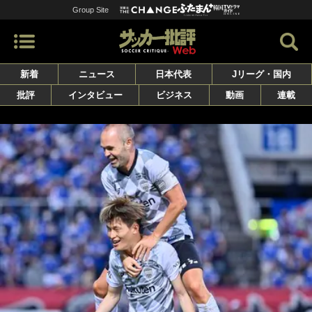
Group Site
新着
ニュース
日本代表
Jリーグ・国内
批評
インタビュー
ビジネス
動画
連載