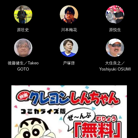
原壮史
川本梅花
原悦生
後藤健生／Takeo
戸塚啓
大住良之／
GOTO
Yoshiyuki OSUMI