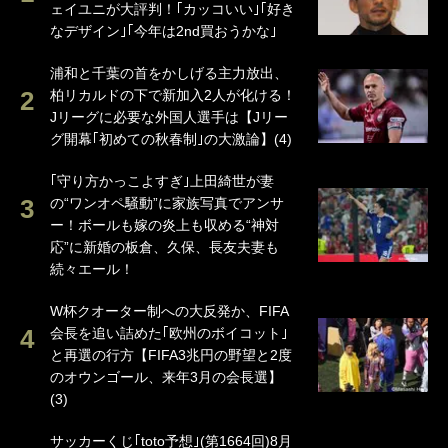
ェイユニが大評判！｢カッコいい｣｢好き
なデザイン｣｢今年は2nd買おうかな｣
浦和と千葉の首をかしげる主力放出、
柏リカルドの下で新加入2人が化ける！
Jリーグに必要な外国人選手は【Jリー
グ開幕｢初めての秋春制｣の大激論】(4)
｢守り方かっこよすぎ｣上田綺世が妻
の“ワンオペ騒動”に家族写真でアンサ
ー！ボールも嫁の炎上も収める“神対
応”に新婚の板倉、久保、長友夫妻も
続々エール！
W杯クオーター制への大反発か、FIFA
会長を追い詰めた｢欧州のボイコット｣
と再選の行方【FIFA3兆円の野望と2度
のオウンゴール、来年3月の会長選】
(3)
サッカーくじ｢toto予想｣(第1664回)8月