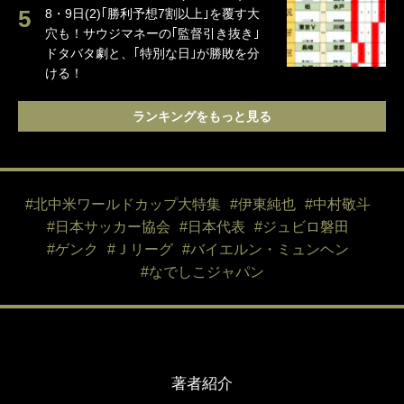
8・9日(2)｢勝利予想7割以上｣を覆す大
穴も！サウジマネーの｢監督引き抜き｣
ドタバタ劇と、｢特別な日｣が勝敗を分
ける！
ランキングをもっと見る
#北中米ワールドカップ大特集
#伊東純也
#中村敬斗
#日本サッカー協会
#日本代表
#ジュビロ磐田
#ゲンク
#Ｊリーグ
#バイエルン・ミュンヘン
#なでしこジャパン
著者紹介