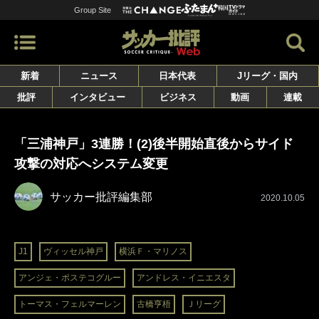
Group Site
新着
ニュース
日本代表
Jリーグ・国内
批評
インタビュー
ビジネス
動画
連載
「三浦神戸」3連勝！(2)後半開始直後からサイド
攻撃の対応へシステム変更
サッカー批評編集部
2020.10.05
J1
ヴィッセル神戸
横浜Ｆ・マリノス
アンジェ・ポステコグルー
アンドレス・イニエスタ
トーマス・フェルマーレン
古橋亨梧
Ｊリーグ