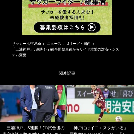
サッカー批評Web
ニュース
Jリーグ・国内
「三浦神戸」3連勝！(2)後半開始直後からサイド攻撃の対応へシス
テム変更
関連記事
「三浦神戸」3連勝！(1)試合後の
「神戸にはイニエスタがいる」