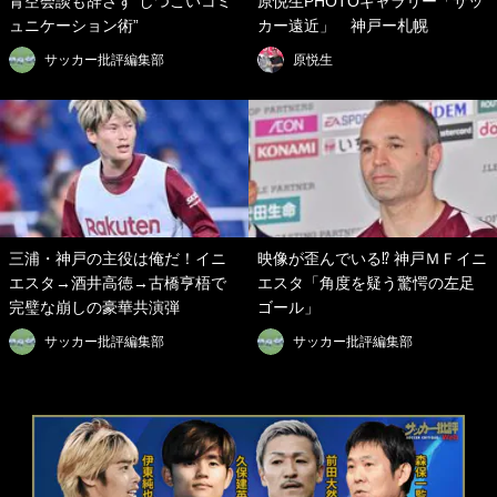
青空会談も辞さず“しつこいコミ
原悦生PHOTOギャラリー「サッ
ュニケーション術”
カー遠近」 神戸ー札幌
サッカー批評編集部
原悦生
三浦・神戸の主役は俺だ！イニ
映像が歪んでいる⁉ 神戸ＭＦイニ
エスタ→酒井高徳→古橋亨梧で
エスタ「角度を疑う驚愕の左足
完璧な崩しの豪華共演弾
ゴール」
サッカー批評編集部
サッカー批評編集部