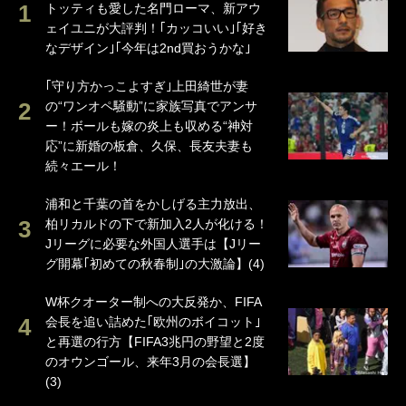
トッティも愛した名門ローマ、新アウ
ェイユニが大評判！｢カッコいい｣｢好き
なデザイン｣｢今年は2nd買おうかな｣
｢守り方かっこよすぎ｣上田綺世が妻
の“ワンオペ騒動”に家族写真でアンサ
ー！ボールも嫁の炎上も収める“神対
応”に新婚の板倉、久保、長友夫妻も
続々エール！
浦和と千葉の首をかしげる主力放出、
柏リカルドの下で新加入2人が化ける！
Jリーグに必要な外国人選手は【Jリー
グ開幕｢初めての秋春制｣の大激論】(4)
W杯クオーター制への大反発か、FIFA
会長を追い詰めた｢欧州のボイコット｣
と再選の行方【FIFA3兆円の野望と2度
のオウンゴール、来年3月の会長選】
(3)