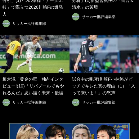
分析」(1)7つの指標「データ比
分析」(2)新監督就任の「仙台＆
較」で際立つ2020川崎Fの爆発
清水」の苦境
力
サッカー批評編集部
サッカー批評編集部
板倉滉「黄金の壁」独占インタ
試合中の咆哮!川崎F小林悠がピ
ビュー!(10)「リバプールでもや
ッチでキレた真の理由（1）「入
れるんだ」思い描く未来：後編
って来いよ！」の怒声
サッカー批評編集部
サッカー批評編集部