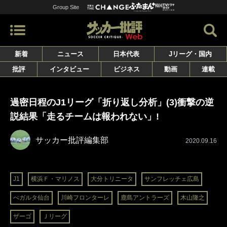
Group Site
新着
ニュース
日本代表
Jリーグ・国内
批評
インタビュー
ビジネス
動画
連載
過密日程のJ1リーグ「折り返し分析」(3)衝撃の逆
説結果「走るチームは報われない」!
サッカー批評編集部
2020.09.16
J1
横浜Ｆ・マリノス
大分トリニータ
サンフレッチェ広島
べガルタ仙台
川崎フロンターレ
鹿島アントラーズ
木山隆之
ザーゴ
Ｊリーグ