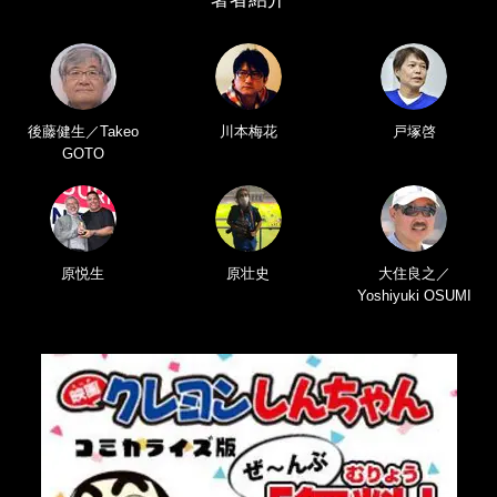
後藤健生／Takeo
川本梅花
戸塚啓
GOTO
原悦生
原壮史
大住良之／
Yoshiyuki OSUMI