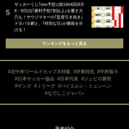
サッカーくじ｢toto予想｣(第1664回)8月
8・9日(2)｢勝利予想7割以上｣を覆す大
穴も！サウジマネーの｢監督引き抜き｣
ドタバタ劇と、｢特別な日｣が勝敗を分
ける！
ランキングをもっと見る
#北中米ワールドカップ大特集
#伊東純也
#中村敬斗
#日本サッカー協会
#日本代表
#ジュビロ磐田
#ゲンク
#Ｊリーグ
#バイエルン・ミュンヘン
#なでしこジャパン
著者紹介