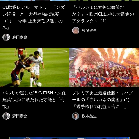
CL敗退レアル・マドリー「ジダ
「ベルガモに女神は微笑む
ン続投」と「大型補強の現実」
か？」～欧州CLに挑む大躍進の
（1）「今季“上出来”は3選手の
アタランタ～（1）
み」
後藤健生
森田泰史
バルサが逃した“BIG FISH・久保
プレミア史上最速優勝・リバプ
建英”大海に放たれた才能と「悔
ールの「赤いカネの魔術」(1)
恨」
「選手移籍の利益５倍に！」
森田泰史
政本晶生