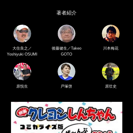
著者紹介
大住良之／
後藤健生／Takeo
川本梅花
Yoshiyuki OSUMI
GOTO
原悦生
戸塚啓
原壮史