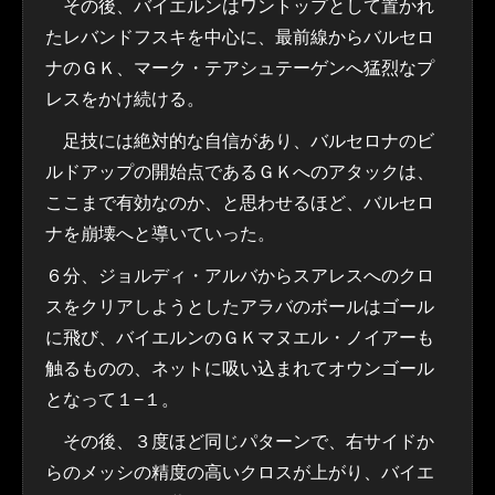
その後、バイエルンはワントップとして置かれ
たレバンドフスキを中心に、最前線からバルセロ
ナのＧＫ、マーク・テアシュテーゲンへ猛烈なプ
レスをかけ続ける。
足技には絶対的な自信があり、バルセロナのビ
ルドアップの開始点であるＧＫへのアタックは、
ここまで有効なのか、と思わせるほど、バルセロ
ナを崩壊へと導いていった。
６分、ジョルディ・アルバからスアレスへのクロ
スをクリアしようとしたアラバのボールはゴール
に飛び、バイエルンのＧＫマヌエル・ノイアーも
触るものの、ネットに吸い込まれてオウンゴール
となって１−１。
その後、３度ほど同じパターンで、右サイドか
らのメッシの精度の高いクロスが上がり、バイエ