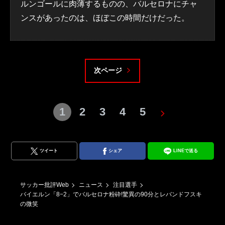
ルンゴールに肉薄するものの、バルセロナにチャ
ンスがあったのは、ほぼこの時間だけだった。
次ページ
1
2
3
4
5
ツイート
シェア
LINEで送る
サッカー批評Web
ニュース
注目選手
バイエルン「8−2」でバルセロナ粉砕!驚異の90分とレバンドフスキ
の微笑