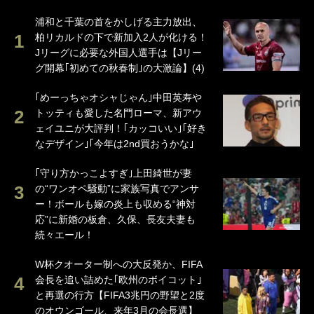
浦和と千葉の首をかしげる主力放出、
柏リカルドの下で新加入2人が化ける！
Jリーグに必要な外国人選手は【Jリー
グ開幕｢初めての秋春制｣の大激論】(4)
｢めーっちゃオシャじゃん｣中田英寿や
トッティも愛した名門ローマ、新アウ
ェイユニが大評判！｢カッコいい｣｢好き
なデザイン｣｢今年は2nd買おうかな｣
｢守り方かっこよすぎ｣上田綺世が妻
の“ワンオペ騒動”に家族写真でアンサ
ー！ボールも嫁の炎上も収める“神対
応”に新婚の板倉、久保、長友夫妻も
続々エール！
W杯クオーター制への大反発か、FIFA
会長を追い詰めた｢欧州のボイコット｣
と再選の行方【FIFA3兆円の野望と2度
のオウンゴール、来年3月の会長選】