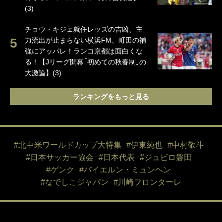
(3)
チョウ・キジェ就任レッズの吉凶、主
力流出が止まらない横浜FM、町田の補
強にアッパレ！ランコ京都は面白くな
る！【Jリーグ開幕｢初めての秋春制｣の
大激論】(3)
ランキングをもっと見る
#北中米ワールドカップ大特集
#伊東純也
#中村敬斗
#日本サッカー協会
#日本代表
#ジュビロ磐田
#ゲンク
#バイエルン・ミュンヘン
#なでしこジャパン
#川崎フロンターレ