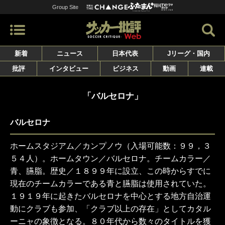
Group Site
新着
ニュース
日本代表
Jリーグ・国内
批評
インタビュー
ビジネス
動画
連載
「バルセロナ」
バルセロナ
ホームスタジアム／カンプノウ（入場可能数：９９，３
５４人）。ホームタウン／バルセロナ。チームカラー／
青、臙脂。歴史／１８９９年に設立、この時からすでに
現在のチームカラーである青と臙脂は使用されていた。
１９１９年に起きたバルセロナを中心とする地方自治運
動にクラブも参加、「クラブ以上の存在」としてカタル
ーニャの象徴となる。８０年代から数々のタイトルを獲