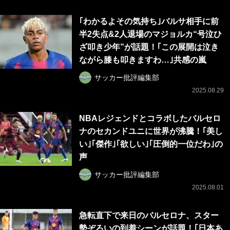
｢わかるよその気持ち｣バルサ相手に前
半2失点&2人退場のマジョルカ“号泣ひ
ざ叩き少年”が話題！｢この展開は泣き
ながら膝も叩きますわ…｣共感の嵐
サッカー批評編集部
2025.08.29
NBAレジェンドとコラボしたバルセロ
ナのセカンドユニに世界が沸騰！｢美し
い｣｢傑作｣｢欲しい｣｢圧倒的一位だわ｣の
声
サッカー批評編集部
2025.08.01
急転直下で来日のバルセロナ、スター
勢ぞろいの到着シーンが話題！｢日本あ