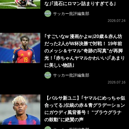
な｣｢流石にロマン詰まりすぎてる｣
サッカー批評編集部
2026.07.24
｢すごいなw 漫画かよw｣20歳＆赤ん坊
だった2人がW杯決勝で対戦！ 19年前
のメッシ＆ヤマル“奇跡の写真”が再脚
光！｢赤ちゃんヤマルかわいい｣｢あまり
に美しい物語｣
サッカー批評編集部
2026.07.16
【バルサ新ユニ】｢ヤマルにめっちゃ似
合ってる｣伝統の赤＆青グラデーション
にガウディ風背番号！ “ブラウグラナ
の鼓動”に絶賛の声