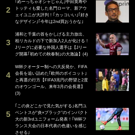
｢めーっちゃオシャじゃん｣中田英寿や
トッティも愛した名門ローマ、新アウ
ェイユニが大評判！｢カッコいい｣｢好き
なデザイン｣｢今年は2nd買おうかな｣
浦和と千葉の首をかしげる主力放出、
柏リカルドの下で新加入2人が化ける！
Jリーグに必要な外国人選手は【Jリー
グ開幕｢初めての秋春制｣の大激論】(4)
W杯クオーター制への大反発か、FIFA
会長を追い詰めた｢欧州のボイコット｣
と再選の行方【FIFA3兆円の野望と2度
のオウンゴール、来年3月の会長選】
(3)
｢この炎どこかで見た気がする｣名門ユ
ベントスが“炎×ブラック”のインパクト
大の新3rdユニフォーム発表！｢W杯フ
ランス大会の日本代表の色違いを感じ
させる｣