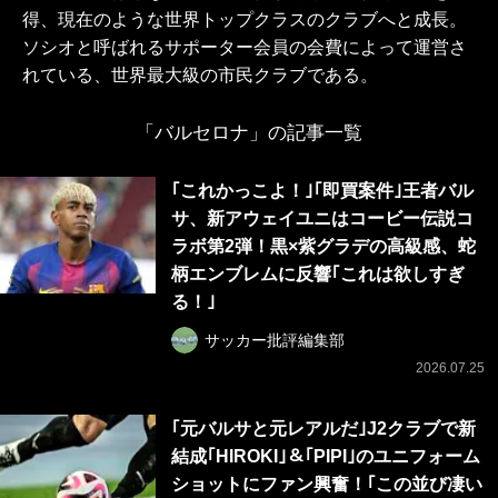
得、現在のような世界トップクラスのクラブへと成長。
ソシオと呼ばれるサポーター会員の会費によって運営さ
れている、世界最大級の市民クラブである。
「バルセロナ」の記事一覧
｢これかっこよ！｣｢即買案件｣王者バル
サ、新アウェイユニはコービー伝説コ
ラボ第2弾！黒×紫グラデの高級感、蛇
柄エンブレムに反響｢これは欲しすぎ
る！｣
サッカー批評編集部
2026.07.25
｢元バルサと元レアルだ｣J2クラブで新
結成｢HIROKI｣＆｢PIPI｣のユニフォーム
ショットにファン興奮！｢この並び凄い