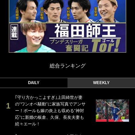
総合ランキング
DAILY
WEEKLY
｢守り方かっこよすぎ｣上田綺世が妻
の“ワンオペ騒動”に家族写真でアンサ
ー！ボールも嫁の炎上も収める“神対
応”に新婚の板倉、久保、長友夫妻も
続々エール！