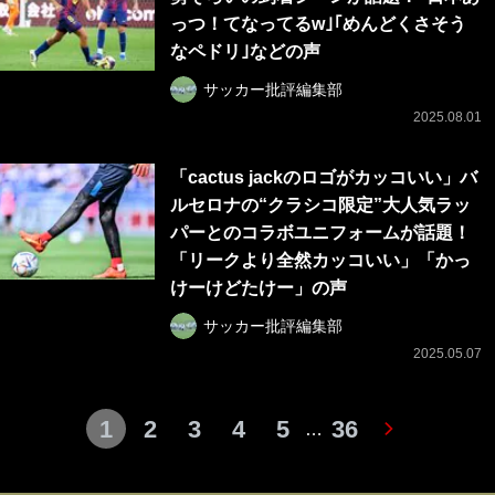
っつ！てなってるw｣｢めんどくさそう
なペドリ｣などの声
サッカー批評編集部
2025.08.01
「cactus jackのロゴがカッコいい」バ
ルセロナの“クラシコ限定”大人気ラッ
パーとのコラボユニフォームが話題！
「リークより全然カッコいい」「かっ
けーけどたけー」の声
サッカー批評編集部
2025.05.07
1
2
3
4
5
36
…