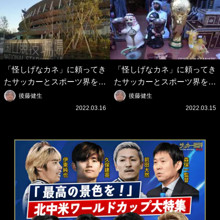
「怪しげなカネ」に頼ってき
「怪しげなカネ」に頼ってき
たサッカーとスポーツ界を待
たサッカーとスポーツ界を待
つ未来(4)スポーツを「持続
つ未来(3)「ロシアン・マネ
後藤健生
後藤健生
可能」にする「真の投資」の
ー」に続く中東の「オイルマ
2022.03.16
2022.03.15
必要性
ネー」の危険性