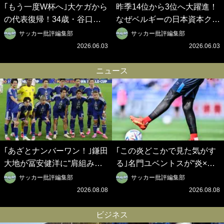
｢もう一度W杯へ｣大ケガから
昨季14位から3位へ大躍進！
の代表復帰！34歳・谷口彰
なぜベルギーの日本資本クラ
悟の奇跡を支えた日本資本の
ブは創設102年目に歴史的快
サッカー批評編集部
サッカー批評編集部
ベルギークラブ、次なる野望
挙を成し遂げられたのか？
2026.06.03
2026.06.03
はW杯ベスト8【シント＝ト
【シント＝トロイデン立石敬
ロイデン立石敬之CEOの世
之CEOの世界戦略】(1)
ニュース
界戦略】(2)
｢あざとナンバーワン！｣鎌田
｢この炎どこかで見た気がす
大地が冨安健洋に“肩組み頭
る｣名門ユベントスが“炎×ブ
乗せ”!?｢パレス兄弟｣爆誕の
ラック”のインパクト大の新
サッカー批評編集部
サッカー批評編集部
歓迎ムービーに大反響｢最後
3rdユニフォーム発表！｢W杯
2026.08.08
2026.08.08
の鎌田可愛すぎる｣｢粋にも程
フランス大会の日本代表の色
がある！」
違いを感じさせる｣
ビジネス