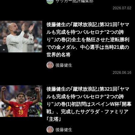
サッカー批評編集部
2026.07.02
後藤健生の｢蹴球放浪記｣第321回｢ヤマ
ルも完成を待つバルセロナ“2つの誇
り”｣の巻(2)全土を熱狂させた逆転勝利
での金メダル、中心選手は当時21歳の
世界的名将
後藤健生
2026.06.16
後藤健生の｢蹴球放浪記｣第321回｢ヤマ
ルも完成を待つバルセロナ“2つの誇
り”｣の巻(1)初訪問はスペインW杯｢開幕
戦」、完成したサグラダ・ファミリア
｢主塔｣
後藤健生