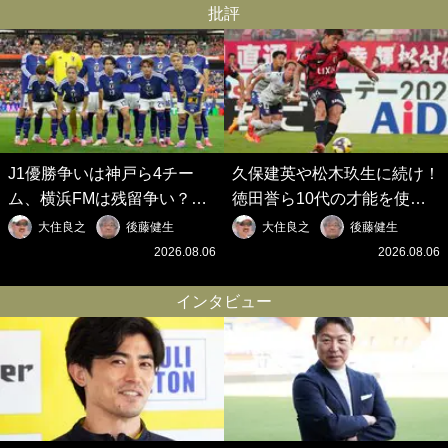
批評
J1優勝争いは神戸ら4チー
久保建英や松木玖生に続け！
ム、横浜FMは残留争い？大
徳田誉ら10代の才能を使い
混戦のJ2はRB大宮に注目！
切れないJクラブの課題と、
大住良之
後藤健生
大住良之
後藤健生
歴代最強の日本代表をJリー
｢0円欧州移籍｣撲滅への処方
2026.08.06
2026.08.06
グから【Jリーグ開幕｢初めて
箋【Jリーグ開幕｢初めての秋
の秋春制｣の大激論】(6)
春制｣の大激論】(5)
インタビュー