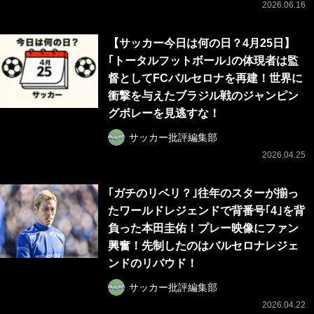
2026.06.16
【サッカー今日は何の日？4月25日】
｢トータルフットボール｣の体現者は監
督としてFCバルセロナを再建！世界に
衝撃を与えたブラジル戦のジャンピン
グボレーを見逃すな！
サッカー批評編集部
2026.04.25
｢ガチのリベリ？｣往年のスターが揃っ
たワールドレジェンドで背番号｢4｣を背
負った本田圭佑！プレー映像にファン
興奮！先制したのはバルセロナレジェ
ンドのリバウド！
サッカー批評編集部
2026.04.22