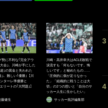
グ勢に不利な｢完全アウ
川崎・高井幸大はACLE敗戦で
大会｣、川崎が手にした
涙流すも「何もないです。悔
円超｣の賞金と失われた
しいです」と秘めたもの……
性｣、難しい｢優勝｣【川
「圧倒的に個が足りなかっ
ンターレ準優勝と
た」「組織的に戦うことは大
・エリートの｢大問題｣】
切」の2つの想いと「自分のサ
ッカー人生に生かしたい」
後藤健生
サッカー批評編集部