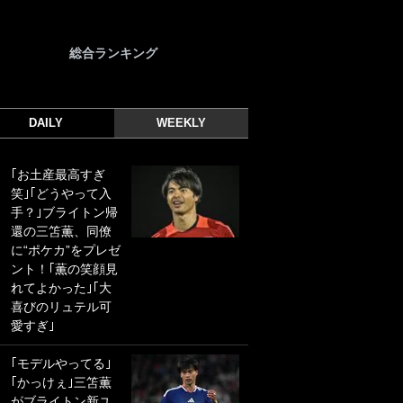
総合ランキング
DAILY
WEEKLY
｢お土産最高すぎ
｢光の速さじゃん｣
笑｣｢どうやって入
｢えっぐいミドル｣
手？｣ブライトン帰
ドイツ名門移籍の
還の三笘薫、同僚
日本代表23歳ボラ
に“ポケカ”をプレゼ
ンチ、移籍後初ゴ
ント！｢薫の笑顔見
ールに驚愕！｢見た
れてよかった｣｢大
事ないシュートや｣
喜びのリュテル可
｢聡がどんどん遠く
愛すぎ｣
なっていく」
｢モデルやってる｣
｢誰が止めれんねん
｢かっけぇ｣三笘薫
w｣フェイエ上田綺
がブライトン新ユ
世の“神コース”弾丸