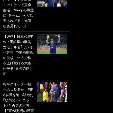
ニのモデルで完全
PKにイタリア代表
復活！“King”の帰還
GKも成す術なし！
に｢チームから大歓
｢ノーチャンスすぎ
迎されてる｣｢元気
るわ｣｢綺世のPKの
な姿見れて…｣
上手さは世界屈指
かも｣
【W杯】日本代表F
W上田綺世の爆美
｢また敬斗が魚に
女モデル妻｢ワンオ
笑｣菅原由勢がW杯
ペ苦言｣で動画削除
戦士の夏休み秘蔵
の波紋…一方で株
ショット公開！ 川
を上げ続ける大谷
口春奈と結婚のモ
翔平妻｢最強の処世
テ男も登場で｢写真
術」
全部楽しそう｣｢タ
ケの水中かわいす
W杯クオーター制
ぎる」
への大反発か、FIF
A会長を追い詰めた
｢セカンドで決まり
｢欧州のボイコッ
だな｣19歳の日本代
ト｣と再選の行方
表MFが加入したス
【FIFA3兆円の野望
ペイン名門、“地中