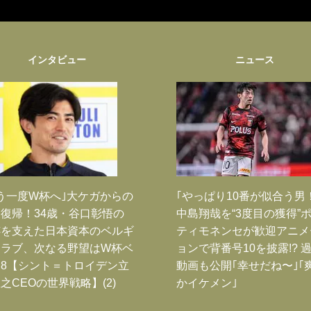
インタビュー
ニュース
う一度W杯へ｣大ケガからの
｢やっぱり10番が似合う男
復帰！34歳・谷口彰悟の
中島翔哉を“3度目の獲得”
跡を支えた日本資本のベルギ
ティモネンセが歓迎アニメ
クラブ、次なる野望はW杯ベ
ョンで背番号10を披露!? 
8【シント＝トロイデン立
動画も公開｢幸せだね〜｣｢
之CEOの世界戦略】(2)
かイケメン｣