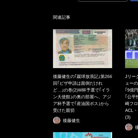
関連記事
後藤健生の｢蹴球放浪記｣第266
Jリー
回｢ビザ申請は面倒だけれ
ェーの
ど…｣の巻(2)W杯予選で｢イラ
｢9億
ン大使館｣の奥の部屋へ、アジ
｢公平
ア杯予選で｢産油国ボス｣から
崎フロ
受けた親切
ACL
(3)
後藤健生