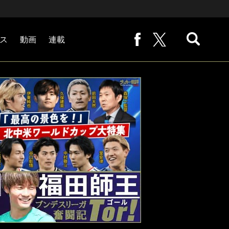
ス
動画
連載
熊崎敬の「路地から始まる処世術」
下田恒幸の「10倍面白くなるサッカー中継の見方」
サッカー批評PHOTOギャラリー「ピッチの焦点」
後藤健生の「蹴球放浪記」
原悦生PHOTOギャラリー「サッカー遠近」
「だれかに言いたくなる記録」
福田師王「ブンデスリーガ奮闘記 Tor!」
大住良之の「この世界のコーナーエリアから」