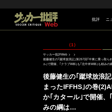
批評
ニ
Jリーグ
戦術
注目選手
海外サッ
監督
マネー
チームマ
日本代表
（1）
サッカー批評Web
後藤健生の｢蹴球放浪記｣第267回｢中東に乗っ取られて
ル｣で開催、｢クラブW杯｣も｢北中米W杯｣も頼みの
後藤健生の｢蹴球放浪記
まったIFFHS｣の巻(2
か｢カタール｣で開催、
みの綱は…