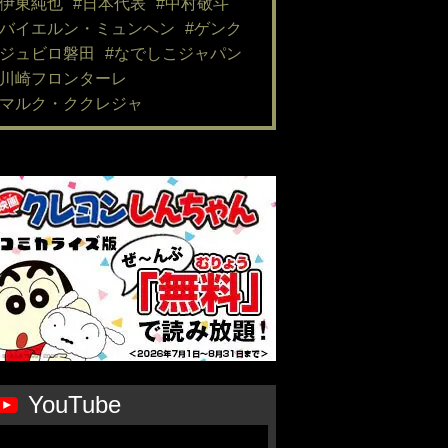
#伊東純也
#日本代表
#中村敬斗
#バイエルン・ミュンヘン
#ゲンク
#ジュビロ磐田
#なでしこジャパン
#川崎フロンターレ
#マルク・ククレジャ
YouTube