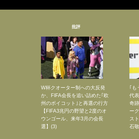
批評
W杯クオーター制への大反発
｢も
か、FIFA会長を追い詰めた｢欧
代表
州のボイコット｣と再選の行方
奇
【FIFA3兆円の野望と2度のオ
ー
ウンゴール、来年3月の会長
スト
選】(3)
石敬