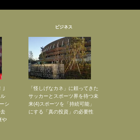
ビジネス
！｣
「怪しげなカネ」に頼ってきた
ポル
サッカーとスポーツ界を待つ未
ーシ
来(4)スポーツを「持続可能」
過去
にする「真の投資」の必要性
爽や