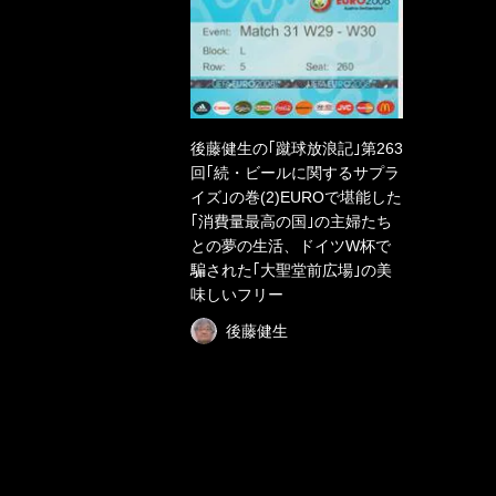
後藤健生の｢蹴球放浪記｣第263
回｢続・ビールに関するサプラ
イズ｣の巻(2)EUROで堪能した
｢消費量最高の国｣の主婦たち
との夢の生活、ドイツW杯で
騙された｢大聖堂前広場｣の美
味しいフリー
後藤健生