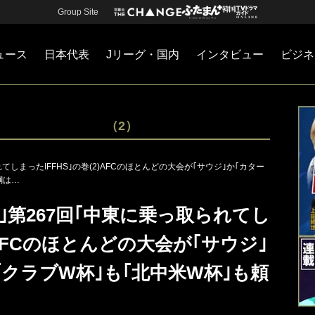
Group Site
ュース
日本代表
Jリーグ・国内
インタビュー
ビジネ
・国内
カー
ネジメント
Jリーグ・国内
戦術
注目選手
海外サッカー
監督
マネー
チームマネジメント
日本代表
（2）
しまったIFFHS｣の巻(2)AFCのほとんどの大会が｢サウジ｣か｢カター
綱は…
｣第267回｢中東に乗っ取られてし
)AFCのほとんどの大会が｢サウジ｣
｢クラブW杯｣も｢北中米W杯｣も頼