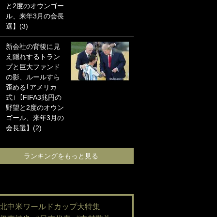
と2度のオウンゴー
海の夕日”新アウェ
ル、来年3月の会長
イユニに大反響｢か
選】(3)
っこよすぎ｣｢革新
的｣｢ソソられる！｣
新会社の背後に見
え隠れするトラン
｢嫁さん美人すぎる
プと巨大ファンド
て｣W杯で日本を沈
の影、ルールすら
めた“天敵FW”が結
歪める｢アメリカ
婚！ 才色兼備の妻
式｣【FIFA3兆円の
との挙式ショット
野望と2度のオウン
に｢セレソン妻の中
ゴール、来年3月の
で一番美人｣｢ミラ
会長選】(2)
ンダ･カーに似て
る｣
ランキングをもっと見る
ランキングをも
#北中米ワールドカップ大特集