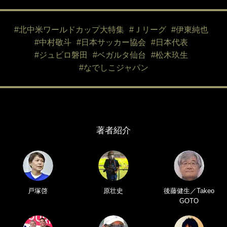
#北中米ワールドカップ大特集
#Ｊリーグ
#伊東純也
#中村敬斗
#日本サッカー協会
#日本代表
#ジュビロ磐田
#ベガルタ仙台
#松木玖生
#なでしこジャパン
著者紹介
戸塚啓
原壮史
後藤健生／Takeo
GOTO