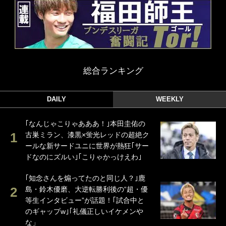
総合ランキング
DAILY
WEEKLY
｢なんじゃこりゃあああ！｣本田圭佑の
古巣ミラン、漆黒×蛍光レッドの超絶ク
ールな新サードユニに世界が熱狂｢サー
ドなのにズルい｣｢こりゃかっけえわ｣
｢知念さんを煽ってたのと同じ人？｣鹿
島・鈴木優磨、大逆転勝利後の“超・優
等生インタビュー”が話題！｢試合中と
のギャップw｣｢礼儀正しいイケメンや
な」