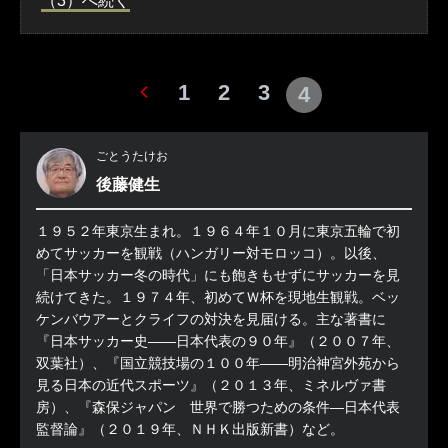
（3）へ続く
1
2
3
4
ごとうたけお
後藤健生
１９５２年東京生まれ。１９６４年１０月に東京五輪で初
めてサッカーを観戦（ハンガリー対モロッコ）。以後、
「日本サッカー冬の時代」にも飽きもせずにサッカーを見
続けてきた。１９７４年、初めてＷ杯を現地生観戦。ベッ
ケンバウアーとクライフの対決を見届ける。主な著書に
『日本サッカー史――日本代表の９０年』（２００７年、
双葉社）、『国立競技場の１００年――明治神宮外苑から
見る日本の近代スポーツ』（２０１３年、ミネルヴァ書
房）、『森保ジャパン 世界で勝つための条件―日本代表
監督論』（２０１９年、ＮＨＫ出版新書）など。