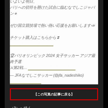
いよいよ明日、
パリへの切符を懸けた試合に臨むなでしこジャパ
ン🔹
ぜひ国立競技場で熱い熱い応援をお願いします📣
チケット購入はこちらから⏬
https://t.co/Z1mkTpmHhG
🏆パリオリンピック 2024 女子サッカー アジア最
終予選
⚔️第2戦…
pic.twitter.com/9HXVj4k6yC
— JFAなでしこサッカー (@jfa_nadeshiko)
February 27, 2024
【この写真の記事に戻る】