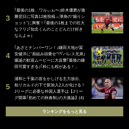
｢最後の1枚…ワルぃゎ〜｣鈴木優磨が激
勝翌日に写真12枚投稿→渾身の“煽りシ
ョット”に興奮！｢最後の1枚までの壮大
なフリ｣｢知念くんのことどんだけ好き
なんよｗ｣
｢あざとナンバーワン！｣鎌田大地が冨
安健洋に“肩組み頭乗せ”!?｢パレス兄弟｣
爆誕の歓迎ムービーに大反響｢最後の鎌
田可愛すぎる｣｢粋にも程がある！」
浦和と千葉の首をかしげる主力放出、
柏リカルドの下で新加入2人が化ける！
Jリーグに必要な外国人選手は【Jリー
グ開幕｢初めての秋春制｣の大激論】(4)
ランキングをもっと見る