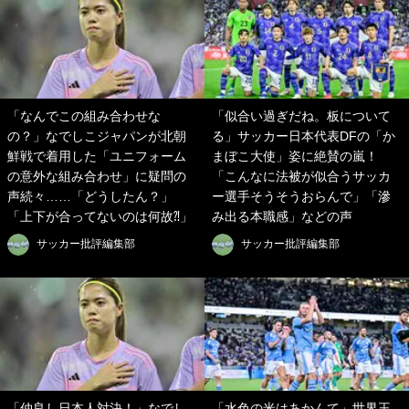
「なんでこの組み合わせな
「似合い過ぎだね。板について
の？」なでしこジャパンが北朝
る」サッカー日本代表DFの「か
鮮戦で着用した「ユニフォーム
まぼこ大使」姿に絶賛の嵐！
の意外な組み合わせ」に疑問の
「こんなに法被が似合うサッカ
声続々……「どうしたん？」
ー選手そうそうおらんで」「滲
「上下が合ってないのは何故⁈」
み出る本職感」などの声
サッカー批評編集部
サッカー批評編集部
「仲良し日本人対決！」なでし
「水色の米はあかんて」世界王