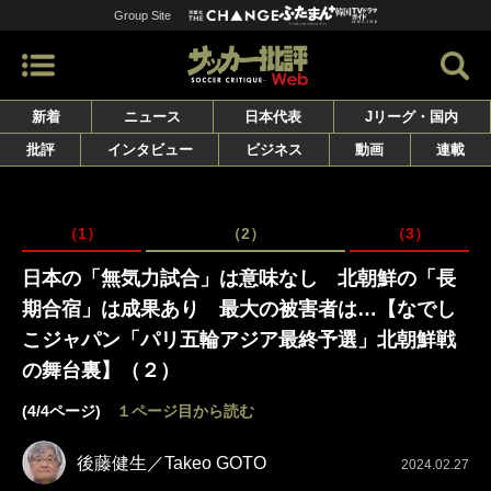
Group Site
新着
ニュース
日本代表
Jリーグ・国内
批評
インタビュー
ビジネス
動画
連載
（1）
（2）
（3）
日本の「無気力試合」は意味なし 北朝鮮の「長
期合宿」は成果あり 最大の被害者は…【なでし
こジャパン「パリ五輪アジア最終予選」北朝鮮戦
の舞台裏】（２）
(4/4ページ)
１ページ目から読む
後藤健生／Takeo GOTO
2024.02.27