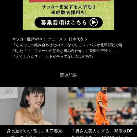
サッカー批評Web
ニュース
日本代表
「なんでこの組み合わせなの？」なでしこジャパンが北朝鮮戦で着
用した「ユニフォームの意外な組み合わせ」に疑問の声続々……
「どうしたん？」「上下が合ってないのは何故⁈」
関連記事
「身長差がいい感じ」川口春奈
「奥さん美人すぎる」J2清水DF