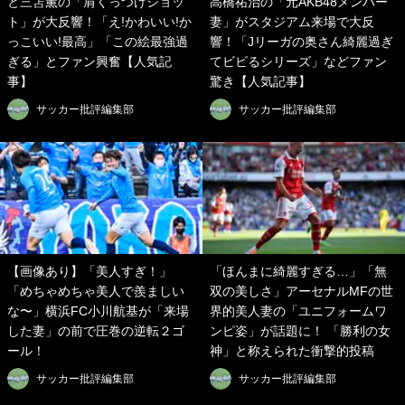
と三笘薫の「肩くっつけショッ
高橋祐治の「元AKB48メンバー
ト」が大反響！「え!かわいい!か
妻」がスタジアム来場で大反
っこいい!最高」「この絵最強過
響！「Jリーガの奥さん綺麗過ぎ
ぎる」とファン興奮【人気記
てビビるシリーズ」などファン
事】
驚き【人気記事】
サッカー批評編集部
サッカー批評編集部
【画像あり】「美人すぎ！」
「ほんまに綺麗すぎる…」「無
「めちゃめちゃ美人で羨ましい
双の美しさ」アーセナルMFの世
な〜」横浜FC小川航基が「来場
界的美人妻の「ユニフォームワ
した妻」の前で圧巻の逆転２ゴ
ンピ姿」が話題に！ 「勝利の女
ール！
神」と称えられた衝撃的投稿
サッカー批評編集部
サッカー批評編集部