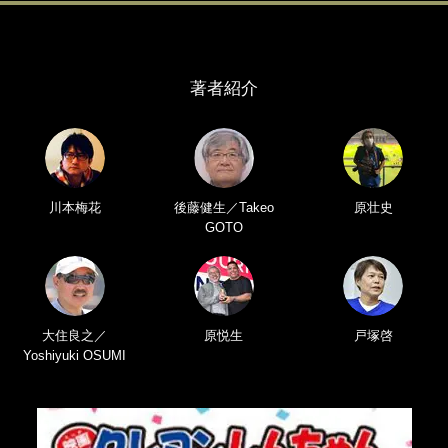
著者紹介
川本梅花
後藤健生／Takeo
原壮史
GOTO
大住良之／
原悦生
戸塚啓
Yoshiyuki OSUMI