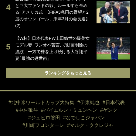
と巨大ファンドの影、ルールすら歪め
る｢アメリカ式｣【FIFA3兆円の野望と2
度のオウンゴール、来年3月の会長選】
(2)
【W杯】日本代表FW上田綺世の爆美女
モデル妻｢ワンオペ苦言｣で動画削除の
波紋…一方で株を上げ続ける大谷翔平
妻｢最強の処世術」
ランキングをもっと見る
#北中米ワールドカップ大特集
#伊東純也
#日本代表
#中村敬斗
#バイエルン・ミュンヘン
#ゲンク
#ジュビロ磐田
#なでしこジャパン
#川崎フロンターレ
#マルク・ククレジャ