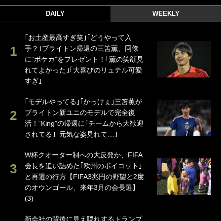
DAILY
WEEKLY
｢お土産最高すぎ笑｣｢どうやって入
手？｣ブライトン帰還の三笘薫、同僚
に“ポケカ”をプレゼント！｢薫の笑顔見
れてよかった｣｢大喜びのリュテル可愛
すぎ｣
｢モデルやってる｣｢かっけぇ｣三笘薫が
ブライトン新ユニのモデルで完全復
活！“King”の帰還に｢チームから大歓迎
されてる｣｢元気な姿見れて…｣
W杯クオーター制への大反発か、FIFA
会長を追い詰めた｢欧州のボイコット｣
と再選の行方【FIFA3兆円の野望と2度
のオウンゴール、来年3月の会長選】
(3)
新会社の背後に見え隠れするトランプ