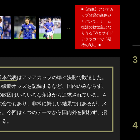
■【画像】アジアカ
ップ敗退の森保ジ
ャパンで、チーム
…
復活の救世主とな
りうるFWとサイド
アタッカーで「期
待の8人」■
日本代表
はアジアカップの準々決勝で敗退した。
の優勝オッズを記録するなど、国内のみならず、
の敗因はいろいろな角度から追求されている。４
大会でもあり、非常に悔しい結果ではあるが、メ
る。今回は４つのテーマから国内外を問わず、招
する。