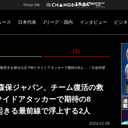
Group Site
ュース
日本代表
Jリーグ・国内
インタビュー
ビジネ
・国内
カー
ネジメント
Jリーグ・国内
戦術
注目選手
海外サッカー
監督
マネー
チームマネジメント
日本代表
（2）
世主を探せ(1)】FWとサイドアタッカーで期待の8人……“大迫待望
森保ジャパン、チーム復活の救
とサイドアタッカーで期待の8
起きる最前線で浮上する2人
2024.02.08