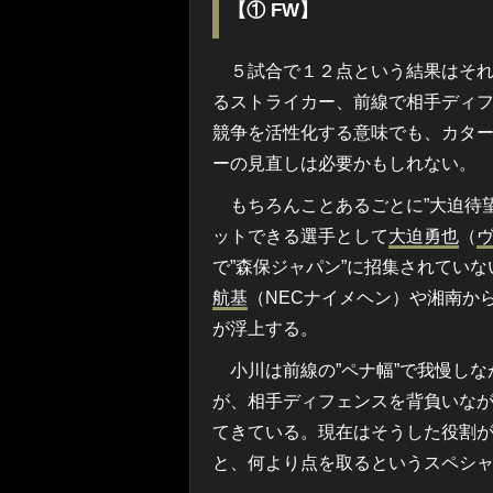
【① FW】
５試合で１２点という結果はそれ
るストライカー、前線で相手ディ
競争を活性化する意味でも、カタ
ーの見直しは必要かもしれない。
もちろんことあるごとに”大迫待望
ットできる選手として
大迫勇也
（
で”森保ジャパン”に招集されてい
航基
（NECナイメヘン）や湘南か
が浮上する。
小川は前線の”ペナ幅”で我慢しな
が、相手ディフェンスを背負いな
てきている。現在はそうした役割
と、何より点を取るというスペシ