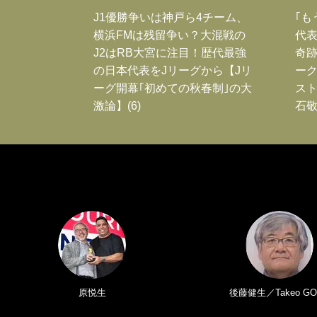
J1優勝争いは神戸ら4チーム、
｢も
横浜FMは残留争い？大混戦の
代表
J2はRB大宮に注目！歴代最強
奇
の日本代表をJリーグから【Jリ
ー
ーグ開幕｢初めての秋春制｣の大
スト
激論】(6)
石敬
原悦生
後藤健生／Takeo GO