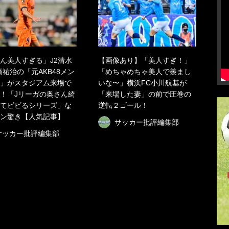
ん美人すぎる」J2清水
【画像あり】「美人すぎ！」
橋祐治の「元AKB48メン
「めちゃめちゃ美人で羨まし
」がスタジアム来場で
いな〜」横浜FC小川航基が
！「Jリーガの奥さん綺
「来場した妻」の前で圧巻の
てビビるシリーズ」な
逆転２ゴール！
ン驚き【人気記事】
サッカー批評編集部
サッカー批評編集部