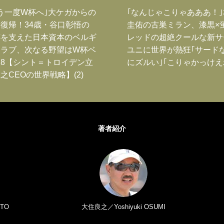
う一度W杯へ｣大ケガからの
｢なんじゃこりゃあああ！
復帰！34歳・谷口彰悟の
圭佑の古巣ミラン、漆黒×
跡を支えた日本資本のベルギ
レッドの超絶クールな新サ
クラブ、次なる野望はW杯ベ
ユニに世界が熱狂｢サード
8【シント＝トロイデン立
にズルい｣｢こりゃかっけえ
之CEOの世界戦略】(2)
著者紹介
TO
大住良之／Yoshiyuki OSUMI