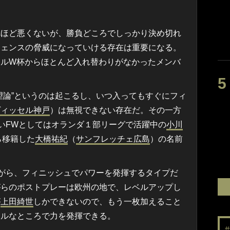
ほど悪くないが、勝負どころでしっかり決め切れ
フェンスの脅威になっていける存在は重要になる。
ールW杯からほとんど入れ替わりがなかったメンバ
論”というのは起こるし、いつ入ってもすぐにフィ
ヴィッセル神戸
）は無視できない存在だ。その一方
ないFWとしてはオランダ１部リーグで活躍中の
小川
ら移籍した
大橋祐紀
（
サンフレッチェ広島
）の名前
がら、フィニッシュでパワーを発揮するタイプだ
がらのポストプレーは欧州の地で、レベルアップし
が
上田綺世
しかできないので、もう一枚加えること
ャルなところで力を発揮できる。