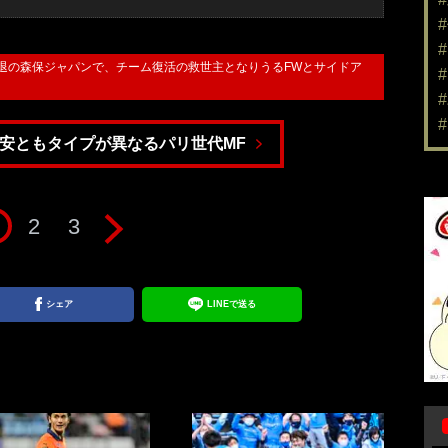
ップ敗退の森保ジャパンで、チーム復活の救世主となりうるFWとサイドア
安ともタイプが異なるパリ世代MF
2
3
シェア
LINEで送る