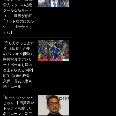
蛍光レッドの超絶
PKにイタリア代表
クールな新サード
GKも成す術なし！
ユニに世界が熱狂
｢ノーチャンスすぎ
｢サードなのにズル
るわ｣｢綺世のPKの
い｣｢こりゃかっけ
上手さは世界屈指
えわ｣
かも｣
｢守り方かっこよす
｢また敬斗が魚に
ぎ｣上田綺世が妻
笑｣菅原由勢がW杯
の“ワンオペ騒動”に
戦士の夏休み秘蔵
家族写真でアンサ
ショット公開！ 川
ー！ボールも嫁の
口春奈と結婚のモ
炎上も収める“神対
テ男も登場で｢写真
応”に新婚の板倉、
全部楽しそう｣｢タ
久保、長友夫妻も
ケの水中かわいす
続々エール！
ぎる」
｢めーっちゃオシャ
｢セカンドで決まり
じゃん｣中田英寿や
だな｣19歳の日本代
トッティも愛した
表MFが加入したス
名門ローマ、新ア
ペイン名門、“地中