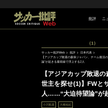
批評
ニ
Jリーグ
戦術
注目選手
海外サッ
監督
マネー
チームマ
日本代表
（1）
サッカー批評Web
批評
日本代表
【アジアカップ敗退の森保ジャパン、チーム復活の救
論”が起きる最前線で浮上する2人
【アジアカップ敗退の
世主を探せ(1)】FW
人……“大迫待望論”が
小川航基
大橋祐紀