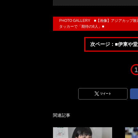
PHOTO GALLERY ■【画像】アジアカ
タッカーで「期待の8人」■
次ページ：■伊東や堂
1
ツイート
関連記事