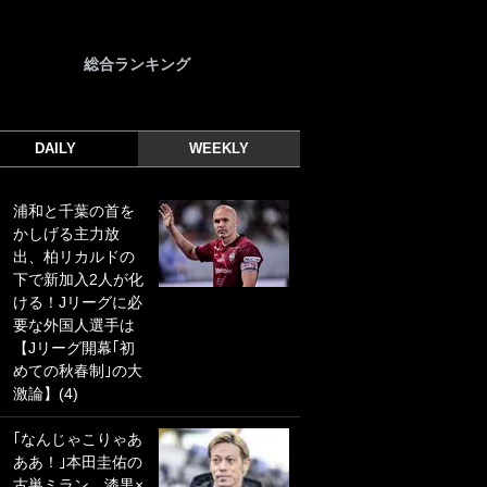
総合ランキング
DAILY
WEEKLY
浦和と千葉の首を
｢光の速さじゃん｣
かしげる主力放
｢えっぐいミドル｣
出、柏リカルドの
ドイツ名門移籍の
下で新加入2人が化
日本代表23歳ボラ
ける！Jリーグに必
ンチ、移籍後初ゴ
要な外国人選手は
ールに驚愕！｢見た
【Jリーグ開幕｢初
事ないシュートや｣
めての秋春制｣の大
｢聡がどんどん遠く
激論】(4)
なっていく」
｢なんじゃこりゃあ
｢誰が止めれんねん
ああ！｣本田圭佑の
w｣フェイエ上田綺
古巣ミラン、漆黒×
世の“神コース”弾丸