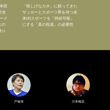
｣本田
「怪しげなカネ」に頼ってきた
蛍光
サッカーとスポーツ界を待つ未
ード
来(4)スポーツを「持続可能」
なの
にする「真の投資」の必要性
わ｣
戸塚啓
川本梅花