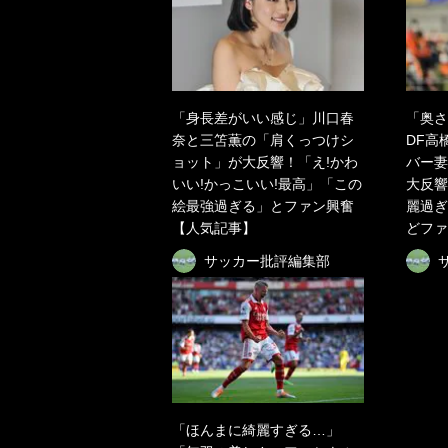
「身長差がいい感じ」川口春
「奥さ
奈と三笘薫の「肩くっつけシ
DF高
ョット」が大反響！「え!かわ
バー妻
いい!かっこいい!最高」「この
大反響
絵最強過ぎる」とファン興奮
麗過ぎ
【人気記事】
どファ
サッカー批評編集部
「ほんまに綺麗すぎる…」