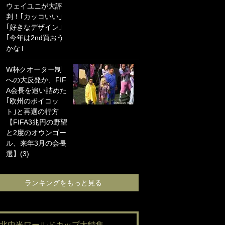
ウェイユニが大評
海の夕日”新アウェ
判！｢カッコいい｣
イユニに大反響｢か
｢好きなデザイン｣
っこよすぎ｣｢革新
｢今年は2nd買おう
的｣｢ソソられる！｣
かな｣
｢お土産最高すぎ
W杯クオーター制
笑｣｢どうやって入
への大反発か、FIF
手？｣ブライトン帰
A会長を追い詰めた
還の三笘薫、同僚
｢欧州のボイコッ
に“ポケカ”をプレゼ
ト｣と再選の行方
ント！｢薫の笑顔見
【FIFA3兆円の野望
れてよかった｣｢大
と2度のオウンゴー
喜びのリュテル可
ル、来年3月の会長
愛すぎ｣
選】(3)
ランキングをも
ランキングをもっと見る
#北中米ワールドカップ大特集