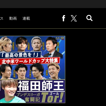
ス
動画
連載
熊崎敬の「路地から始まる処世術」
下田恒幸の「10倍面白くなるサッカー中継の見方」
サッカー批評PHOTOギャラリー「ピッチの焦点」
後藤健生の「蹴球放浪記」
原悦生PHOTOギャラリー「サッカー遠近」
「だれかに言いたくなる記録」
福田師王「ブンデスリーガ奮闘記 Tor!」
大住良之の「この世界のコーナーエリアから」