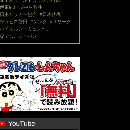
#伊東純也
#中村敬斗
#日本サッカー協会
#日本代表
#ジュビロ磐田
#ゲンク
#Ｊリーグ
#バイエルン・ミュンヘン
#なでしこジャパン
YouTube