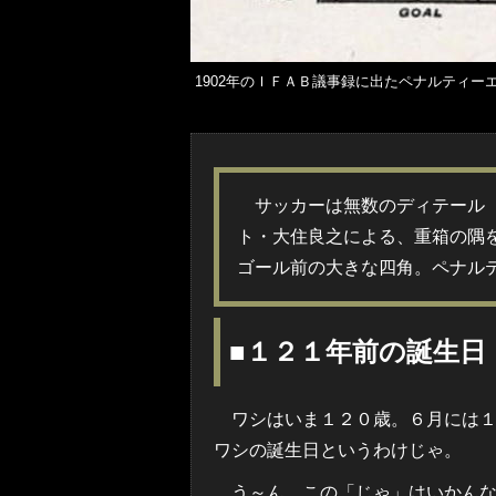
1902年のＩＦＡＢ議事録に出たペナルティ
サッカーは無数のディテール（
ト・大住良之による、重箱の隅
ゴール前の大きな四角。ペナル
■１２１年前の誕生日
ワシはいま１２０歳。６月には１
ワシの誕生日というわけじゃ。
う～ん、この「じゃ」はいかんな