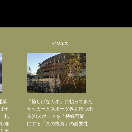
ビジネス
開幕
「怪しげなカネ」に頼ってきた
は守
サッカーとスポーツ界を待つ未
 札
来(4)スポーツを「持続可能」
を維
にする「真の投資」の必要性
のミカ