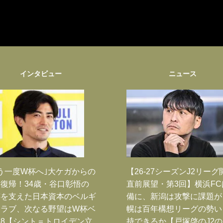
インタビュー
ニュース
う一度W杯へ｣大ケガからの
【26-27シーズンJ2リーグ
復帰！34歳・谷口彰悟の
直前展望・第3回】横浜FC
跡を支えた日本資本のベルギ
備に、新潟は攻撃に課題が
クラブ、次なる野望はW杯ベ
幌は百年構想リーグの勢い
8【シント＝トロイデン立
持できるか【戸塚啓のJ2