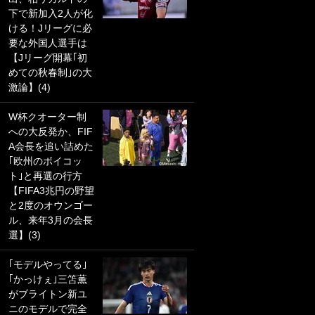
下で新加入2人が化
PKにイタリア代表
ける！Jリーグに必
GKも成す術なし！
要な外国人選手は
｢ノーチャンスすぎ
【Jリーグ開幕｢初
るわ｣｢綺世のPKの
めての秋春制｣の大
上手さは世界屈指
激論】(4)
かも｣
W杯クオーター制
｢また敬斗が魚に
への大反発か、FIF
笑｣菅原由勢がW杯
A会長を追い詰めた
戦士の夏休み秘蔵
｢欧州のボイコッ
ショット公開！ 川
ト｣と再選の行方
口春奈と結婚のモ
【FIFA3兆円の野望
テ男も登場で｢写真
と2度のオウンゴー
全部楽しそう｣｢タ
ル、来年3月の会長
ケの水中かわいす
選】(3)
ぎる」
｢モデルやってる｣
｢セカンドで決まり
｢かっけぇ｣三笘薫
だな｣19歳の日本代
がブライトン新ユ
表MFが加入したス
ニのモデルで完全
ペイン名門、“地中