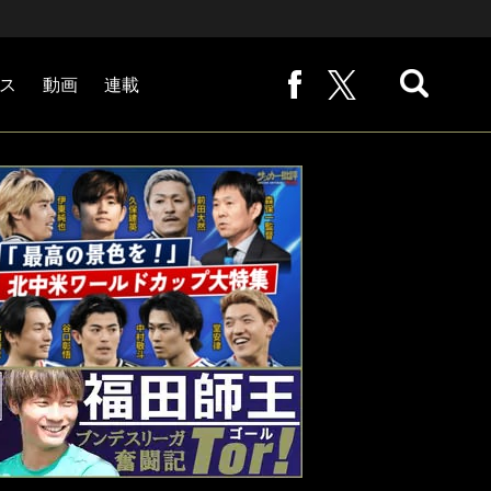
ス
動画
連載
熊崎敬の「路地から始まる処世術」
下田恒幸の「10倍面白くなるサッカー中継の見方」
サッカー批評PHOTOギャラリー「ピッチの焦点」
後藤健生の「蹴球放浪記」
原悦生PHOTOギャラリー「サッカー遠近」
「だれかに言いたくなる記録」
福田師王「ブンデスリーガ奮闘記 Tor!」
大住良之の「この世界のコーナーエリアから」