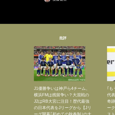
批評
J1優勝争いは神戸ら4チーム、
｢も
横浜FMは残留争い？大混戦の
代表
J2はRB大宮に注目！歴代最強
奇
の日本代表をJリーグから【Jリ
ー
ーグ開幕｢初めての秋春制｣の大
スト