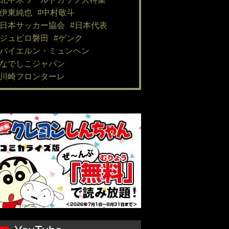
#伊東純也
#中村敬斗
#日本サッカー協会
#日本代表
#ジュビロ磐田
#ゲンク
#バイエルン・ミュンヘン
#なでしこジャパン
#川崎フロンターレ