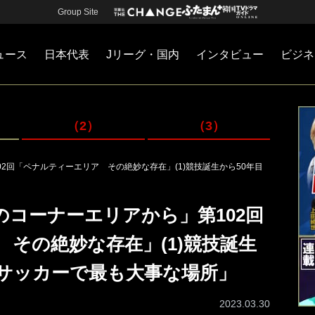
Group Site
ュース
日本代表
Jリーグ・国内
インタビュー
ビジネ
・国内
カー
ネジメント
Jリーグ・国内
戦術
注目選手
海外サッカー
監督
マネー
チームマネジメント
日本代表
（2）
（3）
2回「ペナルティーエリア その絶妙な存在」(1)競技誕生から50年目
コーナーエリアから」第102回
その絶妙な存在」(1)競技誕生
「サッカーで最も大事な場所」
2023.03.30