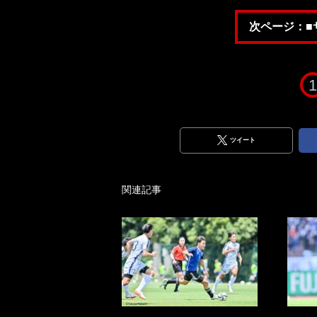
次ページ：■
1
ツイート
関連記事