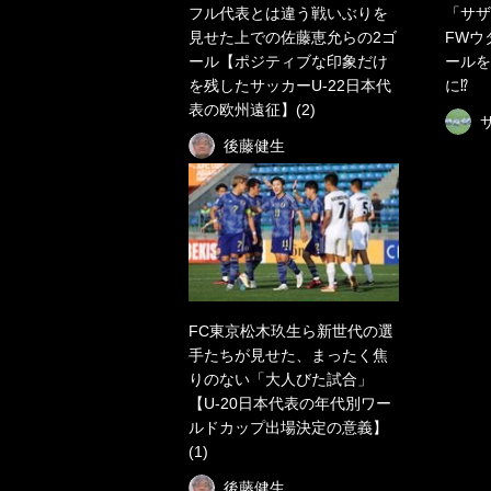
フル代表とは違う戦いぶりを
「サザ
見せた上での佐藤恵允らの2ゴ
FWウ
ール【ポジティブな印象だけ
ールを
を残したサッカーU-22日本代
に⁉
表の欧州遠征】(2)
後藤健生
FC東京松木玖生ら新世代の選
手たちが見せた、まったく焦
りのない「大人びた試合」
【U-20日本代表の年代別ワー
ルドカップ出場決定の意義】
(1)
後藤健生