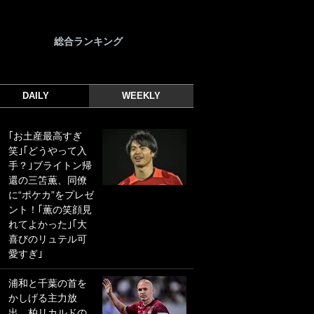
総合ランキング
DAILY
WEEKLY
｢お土産最高すぎ
｢光の速さじゃん｣
笑｣｢どうやって入
｢えっぐいミドル｣
手？｣ブライトン帰
ドイツ名門移籍の
還の三笘薫、同僚
日本代表23歳ボラ
に“ポケカ”をプレゼ
ンチ、移籍後初ゴ
ント！｢薫の笑顔見
ールに驚愕！｢見た
れてよかった｣｢大
事ないシュートや｣
喜びのリュテル可
｢聡がどんどん遠く
愛すぎ｣
なっていく」
浦和と千葉の首を
｢誰が止めれんねん
かしげる主力放
w｣フェイエ上田綺
出、柏リカルドの
世の“神コース”弾丸