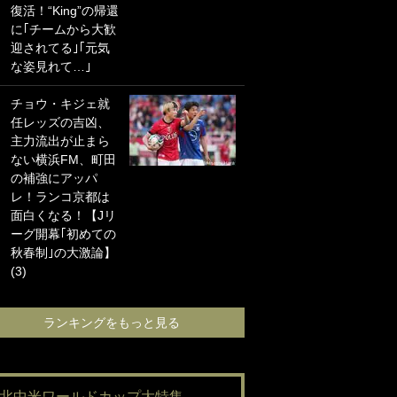
復活！“King”の帰還
海の夕日”新アウェ
に｢チームから大歓
イユニに大反響｢か
迎されてる｣｢元気
っこよすぎ｣｢革新
な姿見れて…｣
的｣｢ソソられる！｣
チョウ・キジェ就
｢お土産最高すぎ
任レッズの吉凶、
笑｣｢どうやって入
主力流出が止まら
手？｣ブライトン帰
ない横浜FM、町田
還の三笘薫、同僚
の補強にアッパ
に“ポケカ”をプレゼ
レ！ランコ京都は
ント！｢薫の笑顔見
面白くなる！【Jリ
れてよかった｣｢大
ーグ開幕｢初めての
喜びのリュテル可
秋春制｣の大激論】
愛すぎ｣
(3)
ランキングをも
ランキングをもっと見る
#北中米ワールドカップ大特集