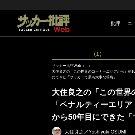
批評
ニ
Jリーグ
戦術
注目選手
海外サッ
監督
マネー
チームマ
日本代表
（1）
サッカー批評Web
大住良之の「この世界のコーナーエリアから」第10
にできた「サッカーで最も大事な場所」
大住良之の「この世界の
「ペナルティーエリア 
から50年目にできた
大住良之／Yoshiyuki OSUMI