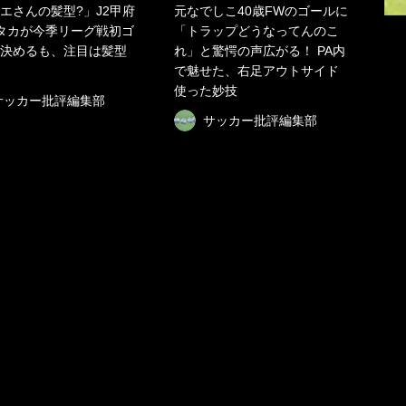
エさんの髪型?」J2甲府
元なでしこ40歳FWのゴールに
タカが今季リーグ戦初ゴ
「トラップどうなってんのこ
決めるも、注目は髪型
れ」と驚愕の声広がる！ PA内
で魅せた、右足アウトサイド
使った妙技
サッカー批評編集部
サッカー批評編集部