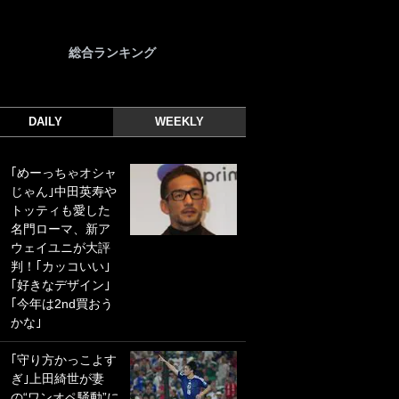
総合ランキング
DAILY
WEEKLY
｢めーっちゃオシャ
｢光の速さじゃん｣
じゃん｣中田英寿や
｢えっぐいミドル｣
トッティも愛した
ドイツ名門移籍の
名門ローマ、新ア
日本代表23歳ボラ
ウェイユニが大評
ンチ、移籍後初ゴ
判！｢カッコいい｣
ールに驚愕！｢見た
｢好きなデザイン｣
事ないシュートや｣
｢今年は2nd買おう
｢聡がどんどん遠く
かな｣
なっていく」
｢守り方かっこよす
｢誰が止めれんねん
ぎ｣上田綺世が妻
w｣フェイエ上田綺
の“ワンオペ騒動”に
世の“神コース”弾丸