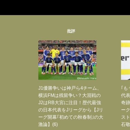
批評
J1優勝争いは神戸ら4チーム、
｢も
横浜FMは残留争い？大混戦の
代表
J2はRB大宮に注目！歴代最強
奇
の日本代表をJリーグから【Jリ
ー
ーグ開幕｢初めての秋春制｣の大
スト
激論】(6)
石敬