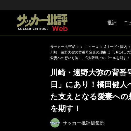
批評
ニ
Jリーグ
戦術
注目選手
海外サッ
監督
マネー
チームマ
日本代表
サッカー批評Web
ニュース
Jリーグ・国内
川崎・遠野大弥の背番号変更の理由は「3月14日
愛妻への想いも胸に、C大阪戦でのゴールを期す！
川崎・遠野大弥の背番号
日」にあり！橘田健人
た支えとなる愛妻への
を期す！
サッカー批評編集部