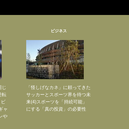
ビジネス
同じ
「怪しげなカネ」に頼ってきた
逆転
サッカーとスポーツ界を待つ未
タビ
来(4)スポーツを「持続可能」
ギャ
にする「真の投資」の必要性
ンや