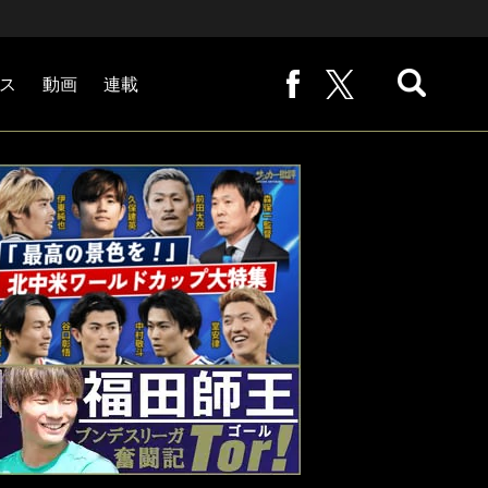
ス
動画
連載
熊崎敬の「路地から始まる処世術」
下田恒幸の「10倍面白くなるサッカー中継の見方」
サッカー批評PHOTOギャラリー「ピッチの焦点」
後藤健生の「蹴球放浪記」
原悦生PHOTOギャラリー「サッカー遠近」
「だれかに言いたくなる記録」
福田師王「ブンデスリーガ奮闘記 Tor!」
大住良之の「この世界のコーナーエリアから」