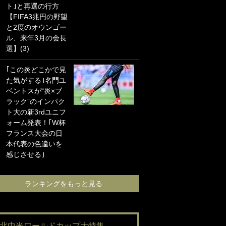
ト｣と再選の行方
海の夕日”新アウェ
【FIFA3兆円の野望
イユニに大反響｢か
と2度のオウンゴー
っこよすぎ｣｢革新
ル、来年3月の会長
的｣｢ソソられる！｣
選】(3)
｢お土産最高すぎ
｢この炎どこかで見
笑｣｢どうやって入
た気がする｣名門ユ
手？｣ブライトン帰
ベントスが“炎×ブ
還の三笘薫、同僚
ラック”のインパク
に“ポケカ”をプレゼ
ト大の新3rdユニフ
ント！｢薫の笑顔見
ォーム発表！｢W杯
れてよかった｣｢大
フランス大会の日
喜びのリュテル可
本代表の色違いを
愛すぎ｣
感じさせる｣
ランキングをも
ランキングをもっと見る
#北中米ワールドカップ大特集