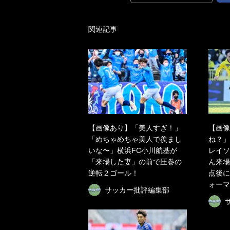
関連記事
【画像あり】「美人すぎ！」
【画像
「めちゃめちゃ美人で羨まし
ね？」
いな〜」横浜FC小川航基が
レイソ
「来場した妻」の前で圧巻の
ん来場
逆転２ゴール！
点後に
ォーマ
サッカー批評編集部