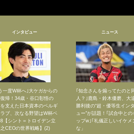
インタビュー
ニュース
う一度W杯へ｣大ケガからの
｢知念さんを煽ってたのと
復帰！34歳・谷口彰悟の
人？｣鹿島・鈴木優磨、大
跡を支えた日本資本のベルギ
勝利後の“超・優等生イン
クラブ、次なる野望はW杯ベ
ュー”が話題！｢試合中との
8【シント＝トロイデン立
ップw｣｢礼儀正しいイケメ
之CEOの世界戦略】(2)
な」