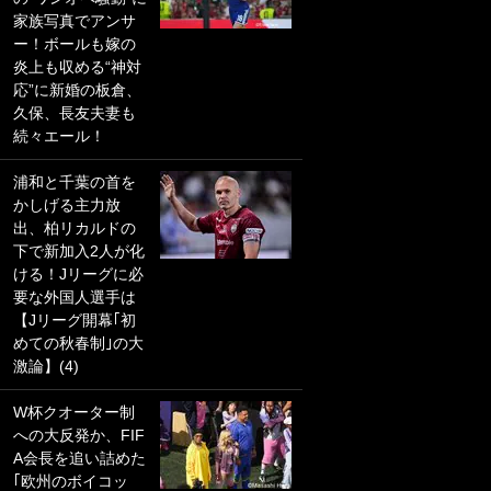
家族写真でアンサ
PKにイタリア代表
ー！ボールも嫁の
GKも成す術なし！
炎上も収める“神対
｢ノーチャンスすぎ
応”に新婚の板倉、
るわ｣｢綺世のPKの
久保、長友夫妻も
上手さは世界屈指
続々エール！
かも｣
浦和と千葉の首を
｢また敬斗が魚に
かしげる主力放
笑｣菅原由勢がW杯
出、柏リカルドの
戦士の夏休み秘蔵
下で新加入2人が化
ショット公開！ 川
ける！Jリーグに必
口春奈と結婚のモ
要な外国人選手は
テ男も登場で｢写真
【Jリーグ開幕｢初
全部楽しそう｣｢タ
めての秋春制｣の大
ケの水中かわいす
激論】(4)
ぎる」
W杯クオーター制
｢セカンドで決まり
への大反発か、FIF
だな｣19歳の日本代
A会長を追い詰めた
表MFが加入したス
｢欧州のボイコッ
ペイン名門、“地中