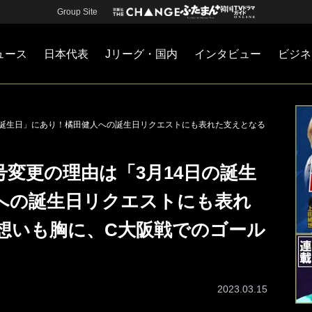
Group Site
ュース
日本代表
Jリーグ・国内
インタビュー
ビジネ
・国内
カー
ネジメント
Jリーグ・国内
戦術
注目選手
海外サッカー
監督
マネー
チームマネジメント
日本代表
の誕生日」にあり！橘田健人への誕生日リクエストにも表れた支えとなる
変更の理由は「3月14日の誕生
への誕生日リクエストにも表れ
想いも胸に、C大阪戦でのゴール
2023.03.15