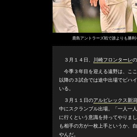
鹿島アントラーズ戦で誰よりも勝利
３月１４日、
川崎フロンターレ
今季３年目を迎える遠野は、ここ
以降の３試合では途中出場でビハ
いる。
３月１１日の
アルビレックス新
中にスクランブル出場。「一人一
に行くという意識を持ってやりま
も相手の方が一枚上手というか、
やんだ。