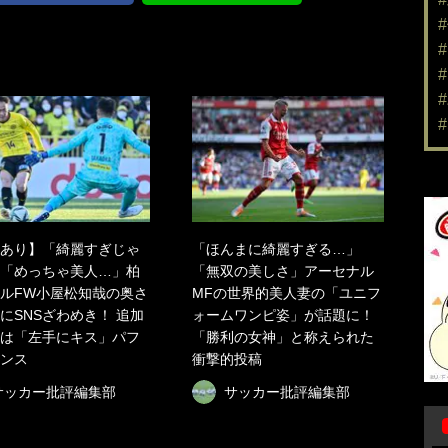
あり】「綺麗すぎじゃ
「ほんまに綺麗すぎる…」
「めっちゃ美人…」柏
「無双の美しさ」アーセナル
ルFW小屋松知哉の奥さ
MFの世界的美人妻の「ユニフ
にSNSざわめき！ 追加
ォームワンピ姿」が話題に！
は「左手にキス」パフ
「勝利の女神」と称えられた
ンス
衝撃的投稿
サッカー批評編集部
サッカー批評編集部