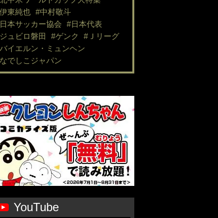
#伊東純也
#中村敬斗
#日本サッカー協会
#日本代表
#ジュビロ磐田
#ゲンク
#Ｊリーグ
#バイエルン・ミュンヘン
#なでしこジャパン
YouTube