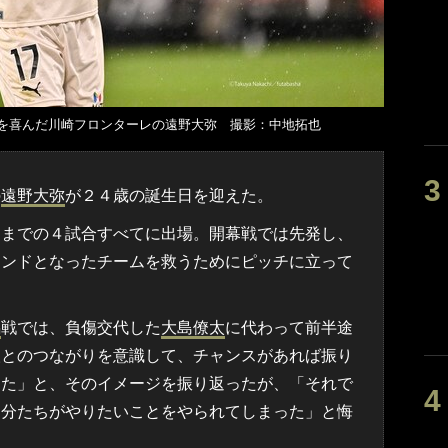
を喜んだ川崎フロンターレの遠野大弥 撮影：中地拓也
の
遠野大弥
が２４歳の誕生日を迎えた。
までの４試合すべてに出場。開幕戦では先発し、
インドとなったチームを救うためにピッチに立って
潟
戦では、負傷交代した
大島僚太
に代わって前半途
人とのつながりを意識して、チャンスがあれば振り
した」と、そのイメージを振り返ったが、「それで
自分たちがやりたいことをやられてしまった」と悔