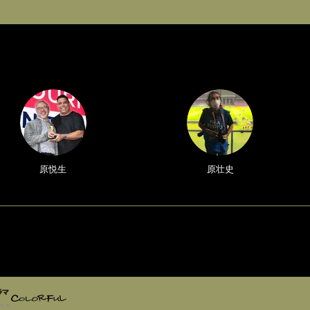
原悦生
原壮史