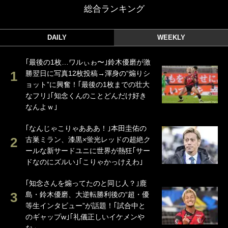
総合ランキング
DAILY
WEEKLY
｢最後の1枚…ワルぃゎ〜｣鈴木優磨が激
勝翌日に写真12枚投稿→渾身の“煽りシ
ョット”に興奮！｢最後の1枚までの壮大
なフリ｣｢知念くんのことどんだけ好き
なんよｗ｣
｢なんじゃこりゃあああ！｣本田圭佑の
古巣ミラン、漆黒×蛍光レッドの超絶ク
ールな新サードユニに世界が熱狂｢サー
ドなのにズルい｣｢こりゃかっけえわ｣
｢知念さんを煽ってたのと同じ人？｣鹿
島・鈴木優磨、大逆転勝利後の“超・優
等生インタビュー”が話題！｢試合中と
のギャップw｣｢礼儀正しいイケメンや