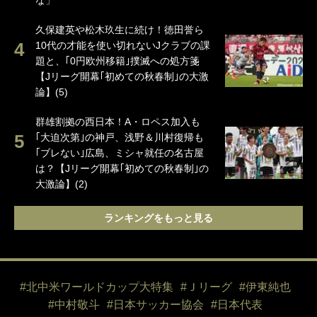
な」
久保建英や松木玖生に続け！徳田誉ら
10代の才能を使い切れないJクラブの課
題と、｢0円欧州移籍｣撲滅への処方箋
【Jリーグ開幕｢初めての秋春制｣の大激
論】(5)
群雄割拠の西日本！A・ロペス加入も
｢大迫次第｣の神戸、浅野＆川村復帰も
｢ブレない｣広島、ミシャ就任の名古屋
は？【Jリーグ開幕｢初めての秋春制｣の
大激論】(2)
ランキングをもっと見る
#北中米ワールドカップ大特集
#Ｊリーグ
#伊東純也
#中村敬斗
#日本サッカー協会
#日本代表