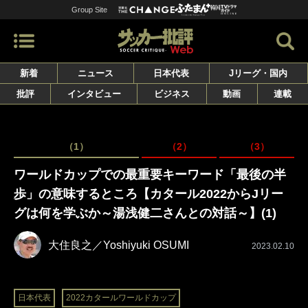
Group Site
新着
ニュース
日本代表
Jリーグ・国内
批評
インタビュー
ビジネス
動画
連載
（1）
（2）
（3）
ワールドカップでの最重要キーワード「最後の半
歩」の意味するところ【カタール2022からJリー
グは何を学ぶか～湯浅健二さんとの対話～】(1)
大住良之／Yoshiyuki OSUMI
2023.02.10
日本代表
2022カタールワールドカップ