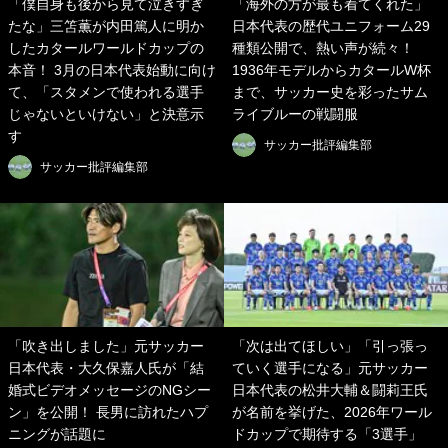
「僕自身も後から見て泣きすぎ
「海外の方が最も着てくれた」
たな」三笘薫が内田篤人に明か
日本代表の歴代ユニフォーム29
したカタールワールドカップの
種類公開で、熱い声が続々！
本音！ 3月の日本代表始動に向け
1936年モデルからカタールW杯
て、「スタメンで使われる選手
まで、サッカー史を彩ったサム
じゃないといけない」と決意示
ライブルーの戦闘服
す
サッカー批評編集部
サッカー批評編集部
「吹き出しました」元サッカー
「次は出てほしい」「引っ張っ
日本代表・大久保嘉人氏が「結
ていく選手になる」元サッカー
婚式ビデオメッセージのNGシー
日本代表の松井大輔＆闘莉王氏
ン」を公開！ 長男に訪れたハプ
が名前を挙げた、2026年ワール
ニングが話題に
ドカップで期待する「3選手」