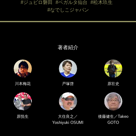
#ジュビロ磐田
#ベガルタ仙台
#松木玖生
#なでしこジャパン
著者紹介
川本梅花
戸塚啓
原壮史
原悦生
大住良之／
後藤健生／Takeo
Yoshiyuki OSUMI
GOTO