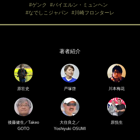
#ゲンク
#バイエルン・ミュンヘン
#なでしこジャパン
#川崎フロンターレ
著者紹介
原壮史
戸塚啓
川本梅花
後藤健生／Takeo
大住良之／
原悦生
GOTO
Yoshiyuki OSUMI