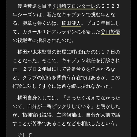
優勝奪還を目指す
川崎フロンターレ
の２０２３
年シーズンは、新たなキャプテンで挑む年とな
る。腕章を巻くのは、
橘田健人
。プロ３年目にし
て、カタール１部アルラヤンに移籍した
谷口彰悟
の後継者に指名されたのだ。
橘田が鬼木監督の部屋に呼ばれたのは１７日の
ことだった。そこで、キャプテン就任を打診され
た。２プロ２年目にして背番号８を任されるな
ど、クラブの期待を背負う存在ではあるが、この
打診に対してすぐには首を縦に振れなかった。
橘田自身としては、「まったく考えてなかった
ので、自分が一番ビックリしている」と明かした
が、指揮官は説得。主将候補は、自分が人前で話
すことが苦手であることなどを相談したという。
そして、