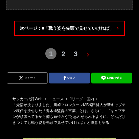
次ページ：■「戦う姿を先頭で見せていければ」
1
2
3
ツイート
シェア
LINEで送る
サッカー批評Web
ニュース
Jリーグ・国内
「覚悟が決まりました」川崎フロンターレMF橘田健人が新キャプテ
ン就任を決心した「鬼木達監督の言葉」とは。さらに、「“キャプテ
ンが頑張ってるから俺も頑張ろう”と思わせられるように、どんだけ
きつくても戦う姿を先頭で見せていければ」と決意も語る