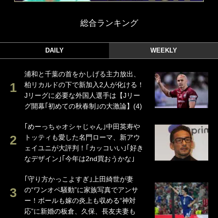
総合ランキング
DAILY
WEEKLY
浦和と千葉の首をかしげる主力放出、
柏リカルドの下で新加入2人が化ける！
Jリーグに必要な外国人選手は【Jリー
グ開幕｢初めての秋春制｣の大激論】(4)
｢めーっちゃオシャじゃん｣中田英寿や
トッティも愛した名門ローマ、新アウ
ェイユニが大評判！｢カッコいい｣｢好き
なデザイン｣｢今年は2nd買おうかな｣
｢守り方かっこよすぎ｣上田綺世が妻
の“ワンオペ騒動”に家族写真でアンサ
ー！ボールも嫁の炎上も収める“神対
応”に新婚の板倉、久保、長友夫妻も