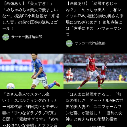
【画像あり】「美人すぎ！」
【画像あり】「綺麗すぎじゃ
「めちゃめちゃ美人で羨ましい
ね？」「めっちゃ美人…」柏レ
な〜」横浜FC小川航基が「来場
イソルFW小屋松知哉の奥さん来
した妻」の前で圧巻の逆転２ゴ
場にSNSざわめき！ 追加点後に
ール！
は「左手にキス」パフォーマン
ス
サッカー批評編集部
サッカー批評編集部
「奥さん美人でスタイル良
「ほんまに綺麗すぎる…」「無
い！」スポルティングのサッカ
双の美しさ」アーセナルMFの世
ー日本代表・守田英正とモデル
界的美人妻の「ユニフォームワ
妻の「手つなぎラブラブ写真」
ンピ姿」が話題に！ 「勝利の女
公開！ 「素敵すぎます」「めち
神」と称えられた衝撃的投稿
ゃお似合いな夫婦」とファン反