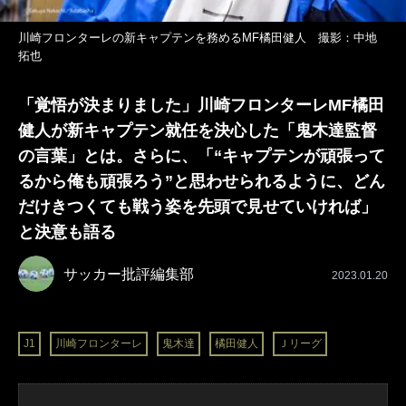
川崎フロンターレの新キャプテンを務めるMF橘田健人 撮影：中地
拓也
「覚悟が決まりました」川崎フロンターレMF橘田
健人が新キャプテン就任を決心した「鬼木達監督
の言葉」とは。さらに、「“キャプテンが頑張って
るから俺も頑張ろう”と思わせられるように、どん
だけきつくても戦う姿を先頭で見せていければ」
と決意も語る
サッカー批評編集部
2023.01.20
J1
川崎フロンターレ
鬼木達
橘田健人
Ｊリーグ