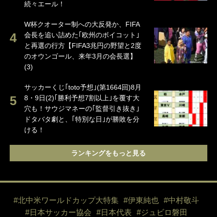
続々エール！
W杯クオーター制への大反発か、FIFA
会長を追い詰めた｢欧州のボイコット｣
と再選の行方【FIFA3兆円の野望と2度
のオウンゴール、来年3月の会長選】
(3)
サッカーくじ｢toto予想｣(第1664回)8月
8・9日(2)｢勝利予想7割以上｣を覆す大
穴も！サウジマネーの｢監督引き抜き｣
ドタバタ劇と、｢特別な日｣が勝敗を分
ける！
ランキングをもっと見る
#北中米ワールドカップ大特集
#伊東純也
#中村敬斗
#日本サッカー協会
#日本代表
#ジュビロ磐田