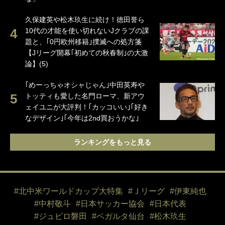
久保建英や松木玖生に続け！徳田誉ら
10代の才能を使い切れないJクラブの課
題と、｢0円欧州移籍｣撲滅への処方箋
【Jリーグ開幕｢初めての秋春制｣の大激
論】(5)
｢めーっちゃオシャじゃん｣中田英寿や
トッティも愛した名門ローマ、新アウ
ェイユニが大評判！｢カッコいい｣｢好き
なデザイン｣｢今年は2nd買おうかな｣
ランキングをもっと見る
#北中米ワールドカップ大特集
#Ｊリーグ
#伊東純也
#中村敬斗
#日本サッカー協会
#日本代表
#ジュビロ磐田
#ベガルタ仙台
#松木玖生