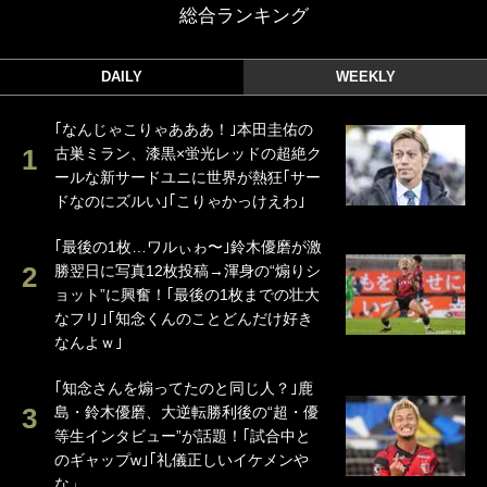
総合ランキング
DAILY
WEEKLY
｢なんじゃこりゃあああ！｣本田圭佑の
古巣ミラン、漆黒×蛍光レッドの超絶ク
ールな新サードユニに世界が熱狂｢サー
ドなのにズルい｣｢こりゃかっけえわ｣
｢最後の1枚…ワルぃゎ〜｣鈴木優磨が激
勝翌日に写真12枚投稿→渾身の“煽りシ
ョット”に興奮！｢最後の1枚までの壮大
なフリ｣｢知念くんのことどんだけ好き
なんよｗ｣
｢知念さんを煽ってたのと同じ人？｣鹿
島・鈴木優磨、大逆転勝利後の“超・優
等生インタビュー”が話題！｢試合中と
のギャップw｣｢礼儀正しいイケメンや
な」