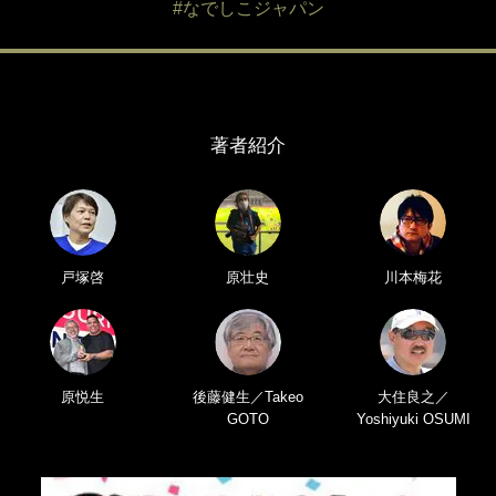
#なでしこジャパン
著者紹介
戸塚啓
原壮史
川本梅花
原悦生
後藤健生／Takeo
大住良之／
GOTO
Yoshiyuki OSUMI