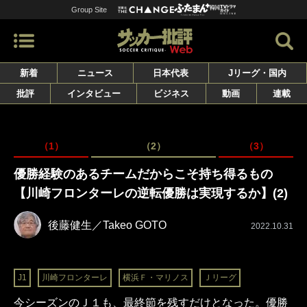
Group Site
新着
ニュース
日本代表
Jリーグ・国内
批評
インタビュー
ビジネス
動画
連載
（1）
（2）
（3）
優勝経験のあるチームだからこそ持ち得るもの
【川崎フロンターレの逆転優勝は実現するか】(2)
後藤健生／Takeo GOTO
2022.10.31
J1
川崎フロンターレ
横浜Ｆ・マリノス
Ｊリーグ
今シーズンのＪ１も、最終節を残すだけとなった。優勝