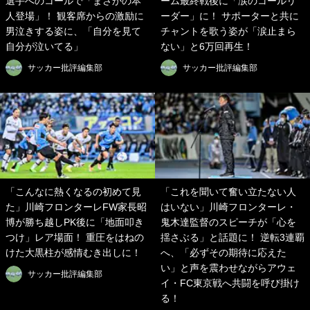
選手へのコールで「まさかの本
ーム最終戦後に「涙のコールリ
人登場」！ 観客席からの激励に
ーダー」に！ サポーターと共に
男泣きする姿に、「自分を見て
チャントを歌う姿が「涙止まら
自分が泣いてる」
ない」と6万回再生！
サッカー批評編集部
サッカー批評編集部
「こんなに熱くなるの初めて見
「これを聞いて奮い立たない人
た」川崎フロンターレFW家長昭
はいない」川崎フロンターレ・
博が勝ち越しPK後に「地面叩き
鬼木達監督のスピーチが「心を
つけ」レア場面！ 重圧をはねの
揺さぶる」と話題に！ 逆転3連覇
けた大黒柱が感情むき出しに！
へ、「必ずその期待に応えた
い」と声を震わせながらアウェ
サッカー批評編集部
イ・FC東京戦へ共闘を呼び掛け
る！