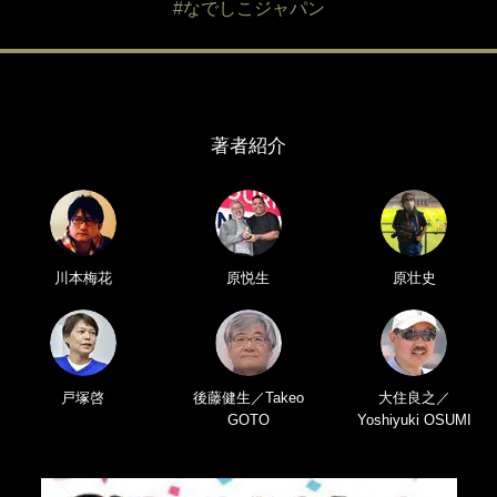
#なでしこジャパン
著者紹介
川本梅花
原悦生
原壮史
戸塚啓
後藤健生／Takeo
大住良之／
GOTO
Yoshiyuki OSUMI