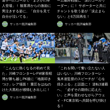
選手へのコールで「まさかの本
ーム最終戦後に「涙のコールリ
人登場」！ 観客席からの激励に
ーダー」に！ サポーターと共に
男泣きする姿に、「自分を見て
チャントを歌う姿が「涙止まら
自分が泣いてる」
ない」と6万回再生！
サッカー批評編集部
サッカー批評編集部
「こんなに熱くなるの初めて見
「これを聞いて奮い立たない人
た」川崎フロンターレFW家長昭
はいない」川崎フロンターレ・
博が勝ち越しPK後に「地面叩き
鬼木達監督のスピーチが「心を
つけ」レア場面！ 重圧をはねの
揺さぶる」と話題に！ 逆転3連覇
けた大黒柱が感情むき出しに！
へ、「必ずその期待に応えた
い」と声を震わせながらアウェ
サッカー批評編集部
イ・FC東京戦へ共闘を呼び掛け
る！