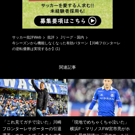
サッカー批評Web
批評
Jリーグ・国内
今シーズンから機能しなくなった有効パターン【川崎フロンターレ
の逆転優勝は実現するか】(1)
関連記事
「これ見てガチで泣いた」川崎
「現地でめちゃくちゃ泣いた」
フロンターレサポーターの引退
横浜F・マリノスFW宮市亮がホ