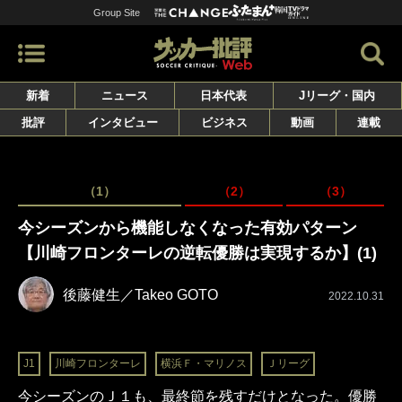
Group Site
新着
ニュース
日本代表
Jリーグ・国内
批評
インタビュー
ビジネス
動画
連載
（1）
（2）
（3）
今シーズンから機能しなくなった有効パターン
【川崎フロンターレの逆転優勝は実現するか】(1)
後藤健生／Takeo GOTO
2022.10.31
J1
川崎フロンターレ
横浜Ｆ・マリノス
Ｊリーグ
今シーズンのＪ１も、最終節を残すだけとなった。優勝