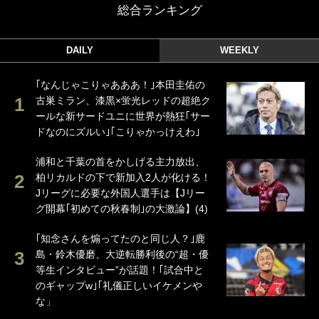
総合ランキング
DAILY
WEEKLY
｢なんじゃこりゃあああ！｣本田圭佑の
古巣ミラン、漆黒×蛍光レッドの超絶ク
ールな新サードユニに世界が熱狂｢サー
ドなのにズルい｣｢こりゃかっけえわ｣
浦和と千葉の首をかしげる主力放出、
柏リカルドの下で新加入2人が化ける！
Jリーグに必要な外国人選手は【Jリー
グ開幕｢初めての秋春制｣の大激論】(4)
｢知念さんを煽ってたのと同じ人？｣鹿
島・鈴木優磨、大逆転勝利後の“超・優
等生インタビュー”が話題！｢試合中と
のギャップw｣｢礼儀正しいイケメンや
な」