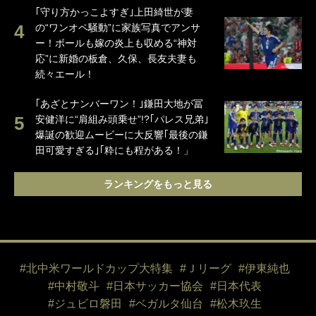
｢守り方かっこよすぎ｣上田綺世が妻
の“ワンオペ騒動”に家族写真でアンサ
ー！ボールも嫁の炎上も収める“神対
応”に新婚の板倉、久保、長友夫妻も
続々エール！
｢あざとナンバーワン！｣鎌田大地が冨
安健洋に“肩組み頭乗せ”!?｢パレス兄弟｣
爆誕の歓迎ムービーに大反響｢最後の鎌
田可愛すぎる｣｢粋にも程がある！」
ランキングをもっと見る
#北中米ワールドカップ大特集
#Ｊリーグ
#伊東純也
#中村敬斗
#日本サッカー協会
#日本代表
#ジュビロ磐田
#ベガルタ仙台
#松木玖生