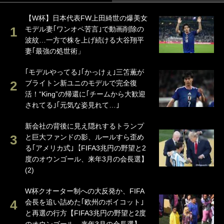
【W杯】日本代表FW上田綺世の爆美女
モデル妻｢ワンオペ苦言｣で動画削除の
波紋…一方で株を上げ続ける大谷翔平
妻｢最強の処世術」
｢モデルやってる｣｢かっけぇ｣三笘薫が
ブライトン新ユニのモデルで完全復
活！“King”の帰還に｢チームから大歓迎
されてる｣｢元気な姿見れて…｣
新会社の背後に見え隠れするトランプ
と巨大ファンドの影、ルールすら歪め
る｢アメリカ式｣【FIFA3兆円の野望と2
度のオウンゴール、来年3月の会長選】
(2)
W杯クオーター制への大反発か、FIFA
会長を追い詰めた｢欧州のボイコット｣
と再選の行方【FIFA3兆円の野望と2度