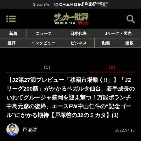
Group Site
新着
ニュース
日本代表
Jリーグ・国内
批評
インタビュー
ビジネス
動画
連載
（1）
（2）
【J2第27節プレビュー「移籍市場動く!!」】「J2
リーグ200勝」がかかるベガルタ仙台、若手成長の
いわてグルージャ盛岡を迎え撃つ！万能ボランチ
中島元彦の復帰、エースFW中山仁斗の“記念ゴー
ル”にかかる期待【戸塚啓のJ2のミカタ】(1)
戸塚啓
2022.07.15