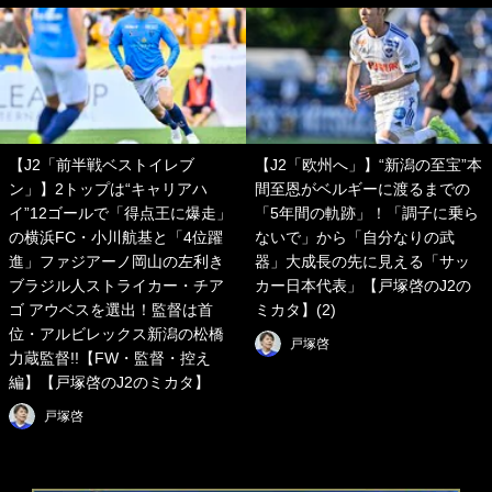
【J2「前半戦ベストイレブ
【J2「欧州へ」】“新潟の至宝”本
ン」】2トップは“キャリアハ
間至恩がベルギーに渡るまでの
イ”12ゴールで「得点王に爆走」
「5年間の軌跡」！「調子に乗ら
の横浜FC・小川航基と「4位躍
ないで」から「自分なりの武
進」ファジアーノ岡山の左利き
器」大成長の先に見える「サッ
ブラジル人ストライカー・チア
カー日本代表」【戸塚啓のJ2の
ゴ アウベスを選出！監督は首
ミカタ】(2)
位・アルビレックス新潟の松橋
戸塚啓
力蔵監督!!【FW・監督・控え
編】【戸塚啓のJ2のミカタ】
戸塚啓