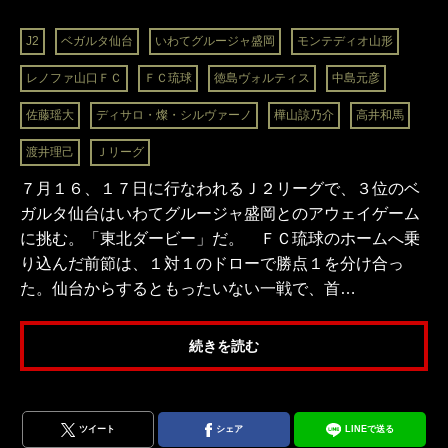
J2
ベガルタ仙台
いわてグルージャ盛岡
モンテディオ山形
レノファ山口ＦＣ
ＦＣ琉球
徳島ヴォルティス
中島元彦
佐藤瑶大
ディサロ・燦・シルヴァーノ
樺山諒乃介
高井和馬
渡井理己
Ｊリーグ
７月１６、１７日に行なわれるＪ２リーグで、３位のベ
ガルタ仙台はいわてグルージャ盛岡とのアウェイゲーム
に挑む。「東北ダービー」だ。 ＦＣ琉球のホームへ乗
り込んだ前節は、１対１のドローで勝点１を分け合っ
た。仙台からするともったいない一戦で、首…
続きを読む
ツイート
シェア
LINEで送る