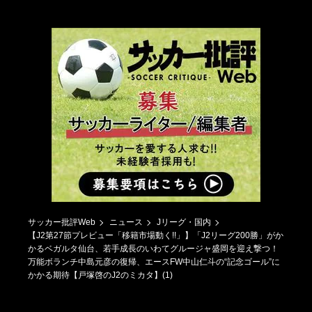
サッカー批評Web
ニュース
Jリーグ・国内
【J2第27節プレビュー「移籍市場動く!!」】「J2リーグ200勝」がか
かるベガルタ仙台、若手成長のいわてグルージャ盛岡を迎え撃つ！
万能ボランチ中島元彦の復帰、エースFW中山仁斗の“記念ゴール”に
かかる期待【戸塚啓のJ2のミカタ】(1)