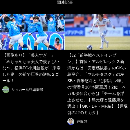
関連記事
【画像あり】「美人すぎ！」
【J2「前半戦ベストイレブ
「めちゃめちゃ美人で羨ましい
ン」】首位・アルビレックス新
な〜」横浜FC小川航基が「来場
潟からは「安定感抜群」のGK小
した妻」の前で圧巻の逆転２ゴ
島亨介、「マルチタスク」の左
ール！
SB・堀米悠斗と「別格キレ味」
の“背番号10”本間至恩！2位・ベ
サッカー批評編集部
ガルタ仙台からは「チームを浮
上させた」中島元彦と遠藤康を
選出!!【GK・DF・MF編】【戸塚
啓のJ2のミカタ】
戸塚啓