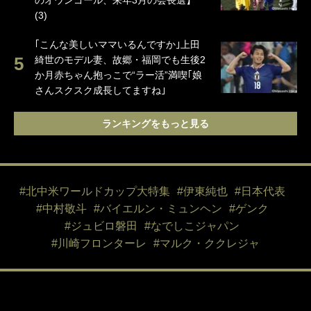
のオウンゴール、来年3月の会長選】
(3)
｢こんな美しいママいるんですか｣上田
綺世のモデル妻、故郷・福岡でも生後2
か月赤ちゃん抱っこで“ラー活”満喫｢娘
さんスクスク成長してますね｣
ランキングをもっと見る
#北中米ワールドカップ大特集
#伊東純也
#日本代表
#中村敬斗
#バイエルン・ミュンヘン
#ゲンク
#ジュビロ磐田
#なでしこジャパン
#川崎フロンターレ
#マルク・ククレジャ