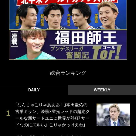
総合ランキング
DAILY
WEEKLY
｢なんじゃこりゃあああ！｣本田圭佑の
古巣ミラン、漆黒×蛍光レッドの超絶ク
ールな新サードユニに世界が熱狂｢サー
ドなのにズルい｣｢こりゃかっけえわ｣