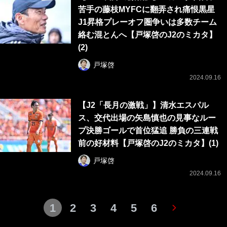
苦手の藤枝MYFCに翻弄され痛恨黒星
J1昇格プレーオフ圏争いは多数チーム
絡む混とんへ【戸塚啓のJ2のミカタ】
(2)
戸塚啓
2024.09.16
【J2「長月の激戦」】清水エスパル
ス、交代出場の矢島慎也の見事なルー
プ決勝ゴールで首位猛追 勝負の三連戦
前の好材料【戸塚啓のJ2のミカタ】(1)
戸塚啓
2024.09.16
1
2
3
4
5
6