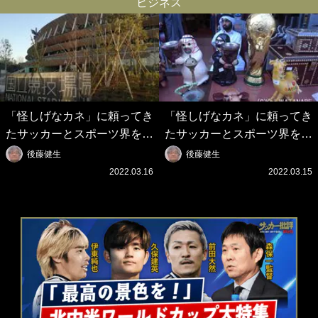
っけえわ｣
イケメンやな」
ビジネス
「怪しげなカネ」に頼ってき
「怪しげなカネ」に頼ってき
たサッカーとスポーツ界を待
たサッカーとスポーツ界を待
つ未来(4)スポーツを「持続
つ未来(3)「ロシアン・マネ
後藤健生
後藤健生
可能」にする「真の投資」の
ー」に続く中東の「オイルマ
2022.03.16
2022.03.15
必要性
ネー」の危険性