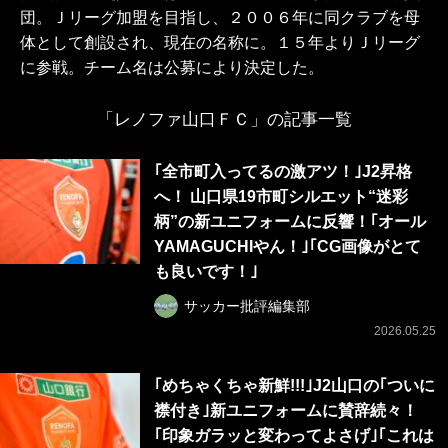
団。Ｊリーグ加盟を目指し、２００６年に同クラブを母
体として創設され、現在の名称に。１５年よりＪリーグ
に参戦。チーム名は公募により決定した。
「レノファ山口ＦＣ」の記事一覧
｢全市町入ってるの激アツ！｣J2昇格
へ！ 山口県19市町シルエット“迷彩
柄”の新ユニフォームに反響！｢オール
YAMAGUCHIやん！｣｢CG画像がとて
も良いです！｣
サッカー批評編集部
2026.05.25
｢めちゃくちゃ新鮮!!!｣J2山口の｢ついに
襟付き｣新ユニフォームに賛辞続々！
｢印象ガラッと変わってよさげ｣｢これは