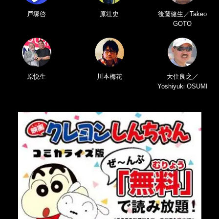
戸塚啓
原壮史
後藤健生／Takeo
GOTO
原悦生
川本梅花
大住良之／
Yoshiyuki OSUMI