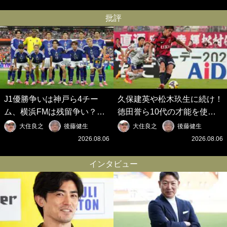
批評
J1優勝争いは神戸ら4チー
久保建英や松木玖生に続け！
ム、横浜FMは残留争い？大
徳田誉ら10代の才能を使い
混戦のJ2はRB大宮に注目！
切れないJクラブの課題と、
大住良之
後藤健生
大住良之
後藤健生
歴代最強の日本代表をJリー
｢0円欧州移籍｣撲滅への処方
2026.08.06
2026.08.06
グから【Jリーグ開幕｢初めて
箋【Jリーグ開幕｢初めての秋
の秋春制｣の大激論】(6)
春制｣の大激論】(5)
インタビュー