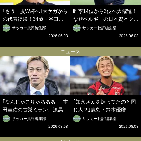
｢もう一度W杯へ｣大ケガから
昨季14位から3位へ大躍進！
の代表復帰！34歳・谷口彰
なぜベルギーの日本資本クラ
悟の奇跡を支えた日本資本の
ブは創設102年目に歴史的快
サッカー批評編集部
サッカー批評編集部
ベルギークラブ、次なる野望
挙を成し遂げられたのか？
2026.06.03
2026.06.03
はW杯ベスト8【シント＝ト
【シント＝トロイデン立石敬
ロイデン立石敬之CEOの世
之CEOの世界戦略】(1)
ニュース
界戦略】(2)
｢なんじゃこりゃあああ！｣本
｢知念さんを煽ってたのと同
田圭佑の古巣ミラン、漆黒×
じ人？｣鹿島・鈴木優磨、大
蛍光レッドの超絶クールな新
逆転勝利後の“超・優等生イ
サッカー批評編集部
サッカー批評編集部
サードユニに世界が熱狂｢サ
ンタビュー”が話題！｢試合中
2026.08.08
2026.08.08
ードなのにズルい｣｢こりゃか
とのギャップw｣｢礼儀正しい