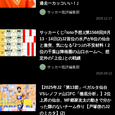
過去一カッコいい！｣
サッカー批評編集部
2025.12.17
サッカーくじ｢toto予想｣(第1568回)9月
13・14日(2)J2首位の水戸が6位の仙台
と激突、気になる｢2つ｣の不安材料！2
位の千葉は降格圏の山口ホームへ、想
定外の｢上位｣との戦績
サッカー批評編集部
2025.09.12
【2025年J2「第13節」ベガルタ仙台
VSレノファ山口FC「徹底分析」】2位
上昇の仙台、MF郷家友太の動きで分か
った隙のないチーム作り【戸塚啓のJ2
のミカタ】(2)