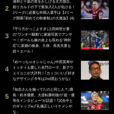
浦和と千葉の首をかしげる主力放出、
柏リカルドの下で新加入2人が化ける！
Jリーグに必要な外国人選手は【Jリー
グ開幕｢初めての秋春制｣の大激論】(4)
｢守り方かっこよすぎ｣上田綺世が妻
の“ワンオペ騒動”に家族写真でアンサ
ー！ボールも嫁の炎上も収める“神対
応”に新婚の板倉、久保、長友夫妻も
続々エール！
｢めーっちゃオシャじゃん｣中田英寿や
トッティも愛した名門ローマ、新アウ
ェイユニが大評判！｢カッコいい｣｢好き
なデザイン｣｢今年は2nd買おうかな｣
｢知念さんを煽ってたのと同じ人？｣鹿
島・鈴木優磨、大逆転勝利後の“超・優
等生インタビュー”が話題！｢試合中と
のギャップw｣｢礼儀正しいイケメンや
な」