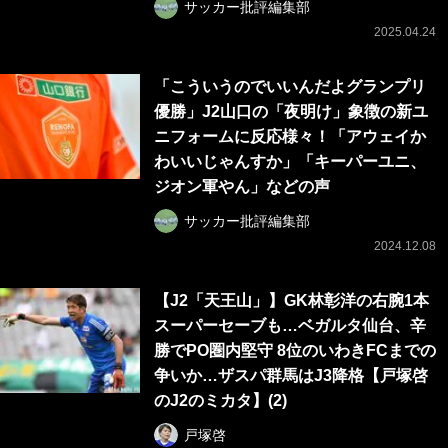
サッカー批評編集部
2025.04.24
「こういうのでいいんだよグランプリ
優勝」J2山口の「夜明け」象徴の新ユ
ニフォームに反応様々！「アウェイか
わいいじゃんすか」「キーパーユニ、
ジオン軍やん」などの声
サッカー批評編集部
2024.12.08
【J2「天王山」】GK林彰洋の右腕1本
スーパーセーブも…ベガルタ仙台、辛
勝でPO圏内堅守 8位のいわきFCまでの
争いか…ザスパ群馬はJ3降格【戸塚啓
のJ2のミカタ】(2)
戸塚啓