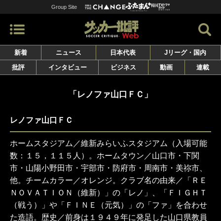
Group Site
新着
ニュース
日本代表
Jリーグ・国内
批評
インタビュー
ビジネス
動画
連載
「レノファ山口ＦＣ」
レノファ山口ＦＣ
ホームスタジアム／維新みらいふスタジアム（入場可能
数：１５，１１５人）。ホームタウン／山口市・下関
市・山陽小野田市・宇部市・防府市・周南市・美祢市、
他。チームカラー／オレンジ。クラブ名の由来／「ＲＥ
ＮＯＶＡＴＩＯＮ（維新）」の「レノ」、「ＦＩＧＨＴ
（戦う）」や「ＦＩＮＥ（元気）」の「ファ」を合わせ
た造語。歴史／前身は１９４９年に発足した山口県教員