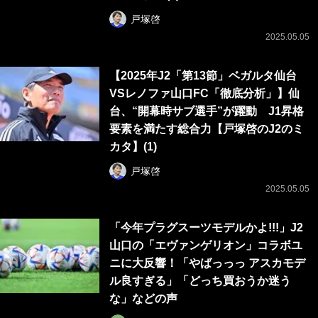
戸塚啓
2025.05.05
【2025年J2「第13節」ベガルタ仙台
VSレノファ山口FC「徹底分析」】仙
台、“開幕時サブ選手”が躍動 J1昇格
要素を満たす総合力【戸塚啓のJ2のミ
カタ】(1)
戸塚啓
2025.05.05
「今年プラグスーツモデルかよ!!!」J2
山口の「エヴァンゲリオン」コラボユ
ニに大反響！「やばっっっ アスカモデ
ル良すぎる」「どっち買おうか迷う
な」などの声