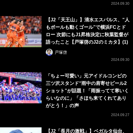
2024.09.30
【J2「天王山」】清水エスパルス、“人
もボールも動くゴール”で横浜FCとド
ロー 次節にもJ1昇格決定に秋葉監督が
語ったこと【戸塚啓のJ2のミカタ】(1)
戸塚啓
2024.09.30
「ちょー可愛い」元アイドルコンビの
三ツ沢スタンド“雨中の肩寄せビール2
ショット”が話題！「雨振ってて寒いく
らいなのに」「さほち来てくれてあり
がとう！」の声
2024.09.27
【J2「長月の激戦」】ベガルタ仙台、