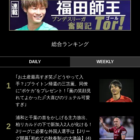
総合ランキング
DAILY
WEEKLY
｢お土産最高すぎ笑｣｢どうやって入
手？｣ブライトン帰還の三笘薫、同僚
に“ポケカ”をプレゼント！｢薫の笑顔見
れてよかった｣｢大喜びのリュテル可愛
すぎ｣
浦和と千葉の首をかしげる主力放出、
柏リカルドの下で新加入2人が化ける！
Jリーグに必要な外国人選手は【Jリー
グ開幕｢初めての秋春制｣の大激論】(4)