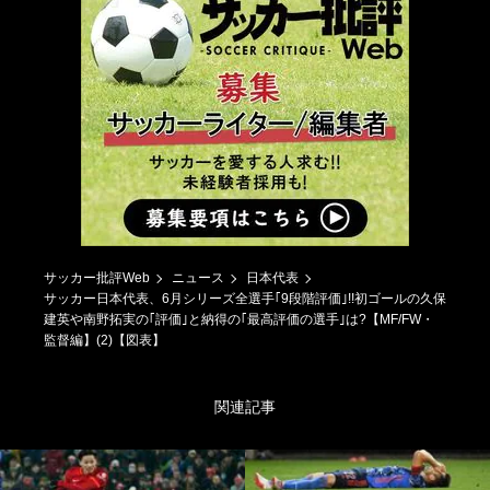
サッカー批評Web
ニュース
日本代表
サッカー日本代表、6月シリーズ全選手｢9段階評価｣!!初ゴールの久保
建英や南野拓実の｢評価｣と納得の｢最高評価の選手｣は?【MF/FW・
監督編】(2)【図表】
関連記事