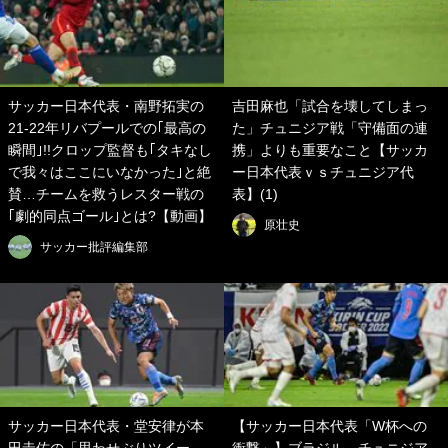
サッカー日本代表・南野拓実の
吉田麻也「試合を壊してしまっ
21-22年リバプールでの｢最高の
た」チュニジア戦「守備面の連
瞬間｣!!クロップ監督も｢タキなし
携」よりも重要なこと【サッカ
で我々はここにいなかった｣と絶
ー日本代表ｖｓチュニジア代
賛…チームを救うレスター戦の
表】(1)
｢劇的同点ゴール｣とは?【動画】
原壮史
サッカー批評編集部
サッカー日本代表・堂安律が本
【サッカー日本代表「W杯への