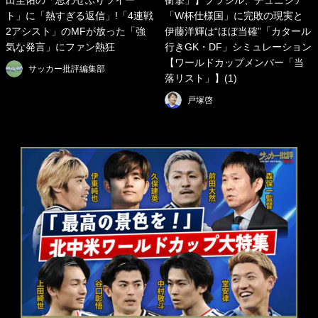
田圭佑の「思わせぶりツイー
衝撃」】ブラジル、チュニジア
ト」に「熱すぎる返信」!「4連戦
「W杯仕様国」に完敗の現実と
2アシスト」のMFが放った「強
伊藤洋輝は“ほぼ当確”「カタール
気な発言」にファン熱狂
行きGK・DF」シミュレーション
【ワールドカップメンバー「当
サッカー批評編集部
落リスト」】(1)
戸塚啓