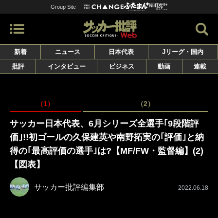
Group Site
新着
ニュース
日本代表
Jリーグ・国内
批評
インタビュー
ビジネス
動画
連載
（1）
（2）
サッカー日本代表、6月シリーズ全選手｢9段階評
価｣!!初ゴールの久保建英や南野拓実の｢評価｣と納
得の｢最高評価の選手｣は?【MF/FW・監督編】(2)
【図表】
サッカー批評編集部
2022.06.18