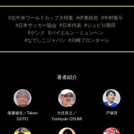
#北中米ワールドカップ大特集
#伊東純也
#中村敬斗
#日本サッカー協会
#日本代表
#ジュビロ磐田
#ゲンク
#バイエルン・ミュンヘン
#なでしこジャパン
#川崎フロンターレ
著者紹介
後藤健生／Takeo
大住良之／
戸塚啓
GOTO
Yoshiyuki OSUMI