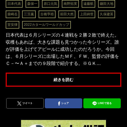
日本代表
森保一
原口元気
南野拓実
遠藤航
鎌田大地
柴崎岳
三笘薫
古橋亨梧
前田大然
上田綺世
久保建英
堂安律
2022カタールワールドカップ
日本代表は６月シリーズの４連戦を２勝２敗で終えた。
収穫もあれば、大きな課題も見つかった今シリーズ。誰
が評価を上げてアピールに成功したのだろうか。今回
は、６月シリーズに出場したＭＦ、ＦＷ、監督の評価を
Ｃ－〜Ａ＋までの９段階で紹介する。※ＧＫ…
続きを読む
ツイート
シェア
LINEで送る