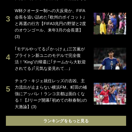
W杯クオーター制への大反発か、FIFA
会長を追い詰めた｢欧州のボイコット｣
と再選の行方【FIFA3兆円の野望と2度
のオウンゴール、来年3月の会長選】
(3)
｢モデルやってる｣｢かっけぇ｣三笘薫が
ブライトン新ユニのモデルで完全復
活！“King”の帰還に｢チームから大歓迎
されてる｣｢元気な姿見れて…｣
チョウ・キジェ就任レッズの吉凶、主
力流出が止まらない横浜FM、町田の補
強にアッパレ！ランコ京都は面白くな
る！【Jリーグ開幕｢初めての秋春制｣の
大激論】(3)
ランキングをもっと見る