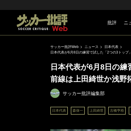
批評
ニ
Jリーグ
戦術
注目選手
海外サッ
監督
マネー
チームマ
日本代表
サッカー批評Web
ニュース
日本代表
日本代表が6月8日の練習で試した「2つの3トッ
日本代表が6月8日の練
前線は上田綺世か浅野
サッカー批評編集部
日本代表
森保一
上田綺世
古橋亨梧