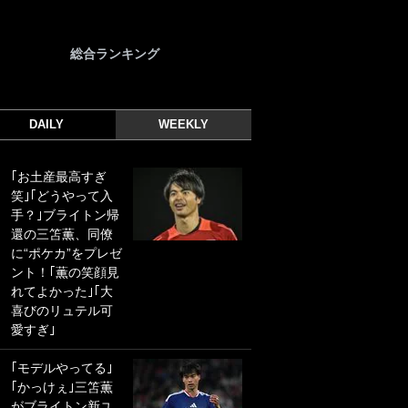
総合ランキング
DAILY
WEEKLY
｢お土産最高すぎ
｢光の速さじゃん｣
笑｣｢どうやって入
｢えっぐいミドル｣
手？｣ブライトン帰
ドイツ名門移籍の
還の三笘薫、同僚
日本代表23歳ボラ
に“ポケカ”をプレゼ
ンチ、移籍後初ゴ
ント！｢薫の笑顔見
ールに驚愕！｢見た
れてよかった｣｢大
事ないシュートや｣
喜びのリュテル可
｢聡がどんどん遠く
愛すぎ｣
なっていく」
｢モデルやってる｣
｢誰が止めれんねん
｢かっけぇ｣三笘薫
w｣フェイエ上田綺
がブライトン新ユ
世の“神コース”弾丸