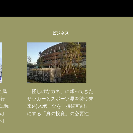
ビジネス
で鳥
「怪しげなカネ」に頼ってきた
で行
サッカーとスポーツ界を待つ未
に称
来(4)スポーツを「持続可能」
｣
にする「真の投資」の必要性
｣