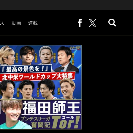
ス
動画
連載
熊崎敬の「路地から始まる処世術」
下田恒幸の「10倍面白くなるサッカー中継の見方」
サッカー批評PHOTOギャラリー「ピッチの焦点」
後藤健生の「蹴球放浪記」
原悦生PHOTOギャラリー「サッカー遠近」
「だれかに言いたくなる記録」
福田師王「ブンデスリーガ奮闘記 Tor!」
大住良之の「この世界のコーナーエリアから」