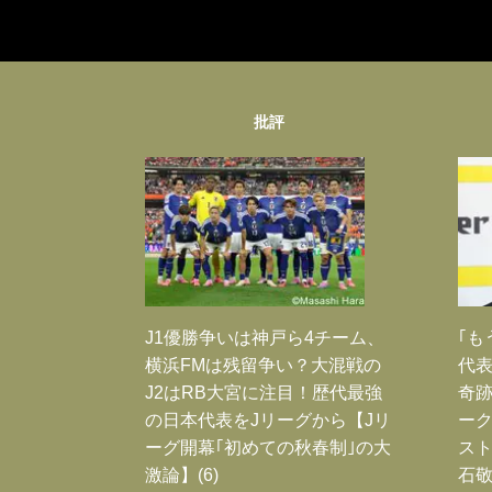
批評
J1優勝争いは神戸ら4チーム、
｢も
横浜FMは残留争い？大混戦の
代表
J2はRB大宮に注目！歴代最強
奇
の日本代表をJリーグから【Jリ
ー
ーグ開幕｢初めての秋春制｣の大
スト
激論】(6)
石敬