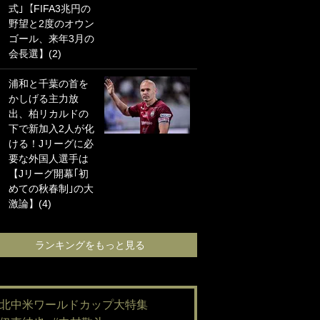
式｣【FIFA3兆円の
海の夕日”新アウェ
野望と2度のオウン
イユニに大反響｢か
ゴール、来年3月の
っこよすぎ｣｢革新
会長選】(2)
的｣｢ソソられる！｣
浦和と千葉の首を
｢お土産最高すぎ
かしげる主力放
笑｣｢どうやって入
出、柏リカルドの
手？｣ブライトン帰
下で新加入2人が化
還の三笘薫、同僚
ける！Jリーグに必
に“ポケカ”をプレゼ
要な外国人選手は
ント！｢薫の笑顔見
【Jリーグ開幕｢初
れてよかった｣｢大
めての秋春制｣の大
喜びのリュテル可
激論】(4)
愛すぎ｣
ランキングをもっと見る
ランキングをも
#北中米ワールドカップ大特集