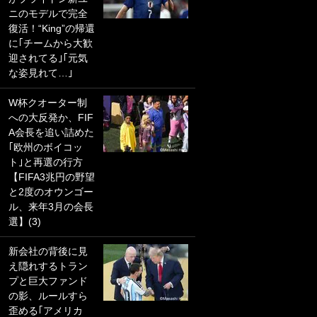
ニのモデルで完全
PKにイタリア代表
復活！“King”の帰還
GKも成す術なし！
に｢チームから大歓
｢ノーチャンスすぎ
迎されてる｣｢元気
るわ｣｢綺世のPKの
な姿見れて…｣
上手さは世界屈指
かも｣
W杯クオーター制
への大反発か、FIF
｢また敬斗が魚に
A会長を追い詰めた
笑｣菅原由勢がW杯
｢欧州のボイコッ
戦士の夏休み秘蔵
ト｣と再選の行方
ショット公開！ 川
【FIFA3兆円の野望
口春奈と結婚のモ
と2度のオウンゴー
テ男も登場で｢写真
ル、来年3月の会長
全部楽しそう｣｢タ
選】(3)
ケの水中かわいす
ぎる」
新会社の背後に見
え隠れするトラン
｢セカンドで決まり
プと巨大ファンド
だな｣19歳の日本代
の影、ルールすら
表MFが加入したス
歪める｢アメリカ
ペイン名門、“地中