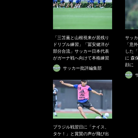
「三笘薫と山根視来が居残り
サッカ
ドリブル練習」「冨安健洋が
「意外
部分合流」サッカー日本代表
した「
がガーナ戦へ向けて本格練習
に 森
顔に
サッカー批評編集部
ブラジル戦翌日に「ナイス、
タケ！」と賞賛の声が飛び出