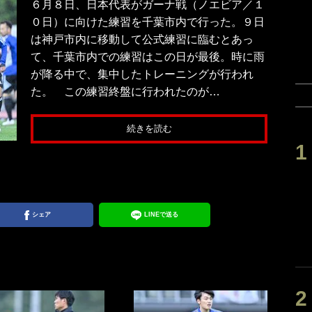
６月８日、日本代表がガーナ戦（ノエビア／１
０日）に向けた練習を千葉市内で行った。９日
は神戸市内に移動して公式練習に臨むとあっ
て、千葉市内での練習はこの日が最後。時に雨
が降る中で、集中したトレーニングが行われ
た。 この練習終盤に行われたのが…
続きを読む
日）
シェア
LINEで送る