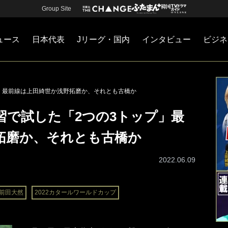
Group Site
ュース
日本代表
Jリーグ・国内
インタビュー
ビジネ
・国内
カー
ネジメント
Jリーグ・国内
戦術
注目選手
海外サッカー
監督
マネー
チームマネジメント
日本代表
プ」最前線は上田綺世か浅野拓磨か、それとも古橋か
習で試した「2つの3トップ」最
拓磨か、それとも古橋か
2022.06.09
前田大然
2022カタールワールドカップ