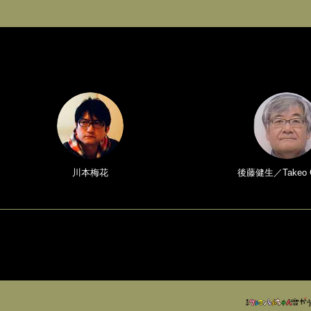
川本梅花
後藤健生／Takeo 