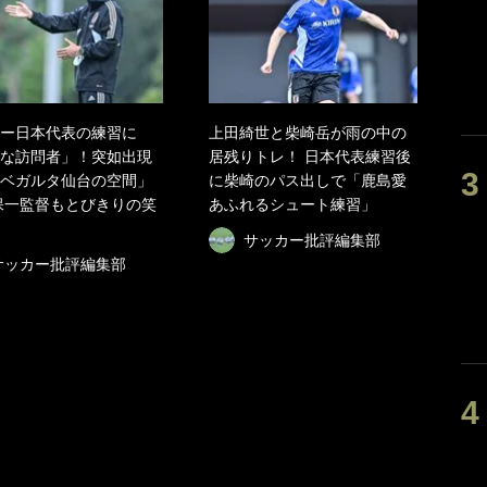
ー日本代表の練習に
上田綺世と柴崎岳が雨の中の
な訪問者」！突如出現
居残りトレ！ 日本代表練習後
ベガルタ仙台の空間」
に柴崎のパス出しで「鹿島愛
保一監督もとびきりの笑
あふれるシュート練習」
サッカー批評編集部
サッカー批評編集部