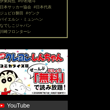
#伊東純也
#中村敬斗
#日本サッカー協会
#日本代表
#ジュビロ磐田
#ゲンク
#バイエルン・ミュンヘン
#なでしこジャパン
#川崎フロンターレ
YouTube