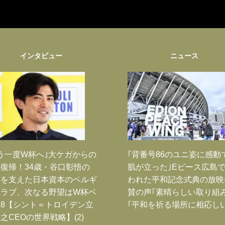
インタビュー
ニュース
う一度W杯へ｣大ケガからの
｢背番号86のユニ姿に感動
復帰！34歳・谷口彰悟の
肌が立った｣Eピース広島
跡を支えた日本資本のベルギ
われた平和記念式典の放映
クラブ、次なる野望はW杯ベ
賛の声｢素晴らしい取り組み
8【シント＝トロイデン立
｢平和を祈る場所に相応しい
之CEOの世界戦略】(2)