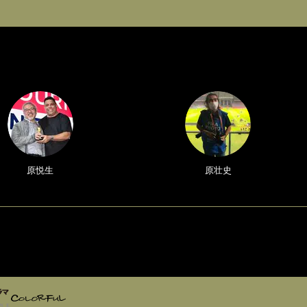
原悦生
原壮史