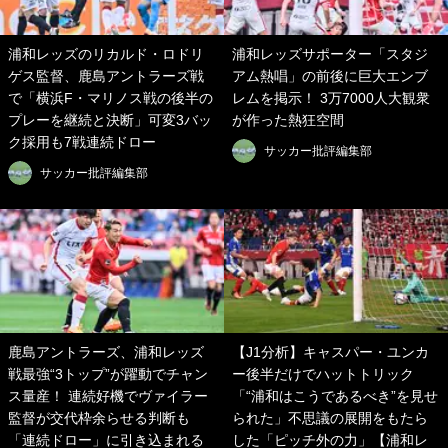
浦和レッズのリカルド・ロドリ
浦和レッズサポーター「スタジ
ゲス監督、鹿島アントラーズ戦
アム熱唱」の前後に巨大エンブ
で「横浜F・マリノス戦の後半の
レムを掲示！ 3万7000人大観衆
プレーを継続と決断」可変3バッ
が作った熱狂空間
ク採用も7戦連続ドロー
サッカー批評編集部
サッカー批評編集部
鹿島アントラーズ、浦和レッズ
【J1分析】キャスパー・ユンカ
戦最強“3トップ”が躍動でチャン
ー後半だけでハットトリック
ス量産！ 連続好機でヴァイラー
「“浦和はこうであるべき”を見せ
監督が交代枠余らせる判断も
られた」不思議の展開をもたら
「連続ドロー」に引き込まれる
した「ピッチ外の力」【浦和レ