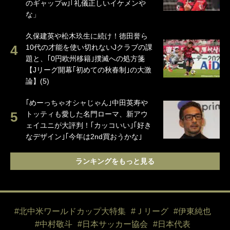
のギャップw｣｢礼儀正しいイケメンや
な」
久保建英や松木玖生に続け！徳田誉ら
10代の才能を使い切れないJクラブの課
題と、｢0円欧州移籍｣撲滅への処方箋
【Jリーグ開幕｢初めての秋春制｣の大激
論】(5)
｢めーっちゃオシャじゃん｣中田英寿や
トッティも愛した名門ローマ、新アウ
ェイユニが大評判！｢カッコいい｣｢好き
なデザイン｣｢今年は2nd買おうかな｣
ランキングをもっと見る
#北中米ワールドカップ大特集
#Ｊリーグ
#伊東純也
#中村敬斗
#日本サッカー協会
#日本代表