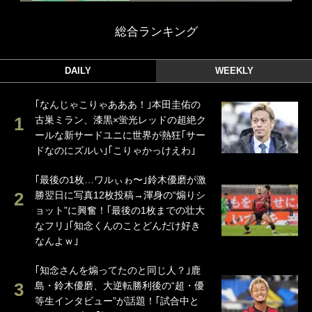
総合ランキング
DAILY
WEEKLY
｢なんじゃこりゃあああ！｣本田圭佑の
古巣ミラン、漆黒×蛍光レッドの超絶ク
ールな新サードユニに世界が熱狂｢サー
ドなのにズルい｣｢こりゃかっけえわ｣
｢最後の1枚…ワルぃゎ〜｣鈴木優磨が激
勝翌日に写真12枚投稿→渾身の“煽りシ
ョット”に興奮！｢最後の1枚までの壮大
なフリ｣｢知念くんのことどんだけ好き
なんよｗ｣
｢知念さんを煽ってたのと同じ人？｣鹿
島・鈴木優磨、大逆転勝利後の“超・優
等生インタビュー”が話題！｢試合中と