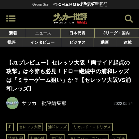
Group Site
新着
ニュース
日本代表
Jリーグ・国内
批評
インタビュー
ビジネス
動画
連載
【J1プレビュー】セレッソ大阪「両サイド起点の
攻撃」は今節も必見！ドロー継続中の浦和レッズ
は「ミラーゲーム狙い」か？【セレッソ大阪VS浦
和レッズ】
サッカー批評編集部
2022.05.24
J1
セレッソ大阪
浦和レッズ
リカルド・ロドリゲス
清武弘嗣
山中亮輔
松田陸
キャスパー・ユンカー
江坂任