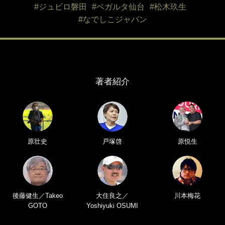
#ジュビロ磐田
#ベガルタ仙台
#松木玖生
#なでしこジャパン
著者紹介
原壮史
戸塚啓
原悦生
後藤健生／Takeo
大住良之／
川本梅花
GOTO
Yoshiyuki OSUMI