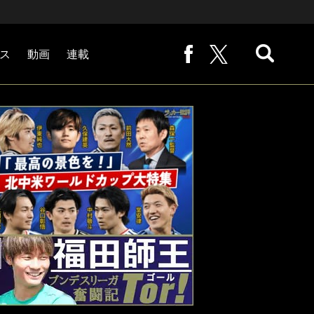
ス
動画
連載
熊崎敬の「路地から始まる処世術」
下田恒幸の「10倍面白くなるサッカー中継の見方」
サッカー批評PHOTOギャラリー「ピッチの焦点」
後藤健生の「蹴球放浪記」
原悦生PHOTOギャラリー「サッカー遠近」
「だれかに言いたくなる記録」
福田師王「ブンデスリーガ奮闘記 Tor!」
大住良之の「この世界のコーナーエリアから」