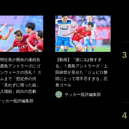
明社長が懸命の連続告
【動画】「彼にJは狭すぎ
鹿島アントラーズにゴ
る」！鹿島アントラーズ・上
ンウィークの洗礼！ ス
田綺世が見せた「ジュビロ磐
ムまで「想定外の渋
田にとって理不尽すぎる」圧
「見れずに帰った組」
巻ゴール
入場組」続出の悲劇
サッカー批評編集部
サッカー批評編集部