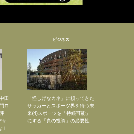
ビジネス
｣中田
「怪しげなカネ」に頼ってきた
門ロ
サッカーとスポーツ界を待つ未
評
来(4)スポーツを「持続可能」
デザ
にする「真の投資」の必要性
な｣