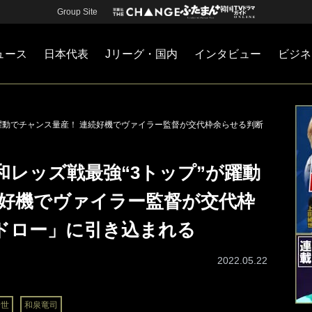
Group Site
ュース
日本代表
Jリーグ・国内
インタビュー
ビジネ
・国内
カー
ネジメント
Jリーグ・国内
戦術
注目選手
海外サッカー
監督
マネー
チームマネジメント
日本代表
躍動でチャンス量産！ 連続好機でヴァイラー監督が交代枠余らせる判断
レッズ戦最強“3トップ”が躍動
続好機でヴァイラー監督が交代枠
ドロー」に引き込まれる
2022.05.22
綺世
和泉竜司