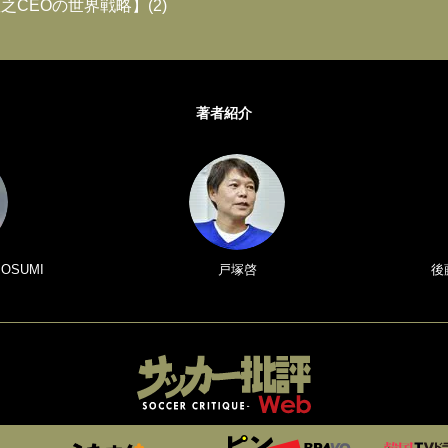
之CEOの世界戦略】(2)
著者紹介
 OSUMI
戸塚啓
後