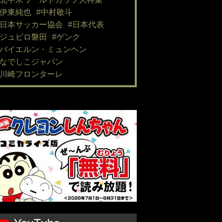
#伊東純也
#中村敬斗
#日本サッカー協会
#日本代表
#ジュビロ磐田
#ゲンク
#バイエルン・ミュンヘン
#なでしこジャパン
#川崎フロンターレ