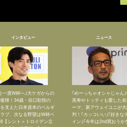
インタビュー
ニュース
う一度W杯へ｣大ケガからの
｢めーっちゃオシャじゃん
復帰！34歳・谷口彰悟の
英寿やトッティも愛した名
跡を支えた日本資本のベルギ
ーマ、新アウェイユニが大
クラブ、次なる野望はW杯ベ
判！｢カッコいい｣｢好きな
8【シント＝トロイデン立
イン｣｢今年は2nd買おうか