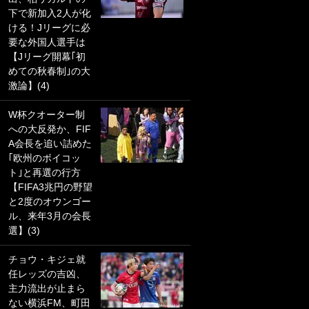
下で新加入2人が化
PKにイタリア代表
ける！Jリーグに必
GKも成す術なし！
要な外国人選手は
｢ノーチャンスすぎ
【Jリーグ開幕｢初
るわ｣｢綺世のPKの
めての秋春制｣の大
上手さは世界屈指
激論】(4)
かも｣
W杯クオーター制
｢また敬斗が魚に
への大反発か、FIF
笑｣菅原由勢がW杯
A会長を追い詰めた
戦士の夏休み秘蔵
｢欧州のボイコッ
ショット公開！ 川
ト｣と再選の行方
口春奈と結婚のモ
【FIFA3兆円の野望
テ男も登場で｢写真
と2度のオウンゴー
全部楽しそう｣｢タ
ル、来年3月の会長
ケの水中かわいす
選】(3)
ぎる」
チョウ・キジェ就
｢セカンドで決まり
任レッズの吉凶、
だな｣19歳の日本代
主力流出が止まら
表MFが加入したス
ない横浜FM、町田
ペイン名門、“地中