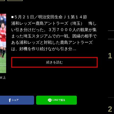
■５月２１日／明治安田生命Ｊ１第１４節
浦和レッズー鹿島アントラーズ（埼玉） 悔し
い引き分けだった。３万７０００人の観衆が集
まった埼玉スタジアムでの一戦。因縁の相手で
ある浦和レッズと対戦した鹿島アントラーズ
は、好機を作り続けながら引き分…
続きを読む
Ｗ上
シェア
LINEで送る