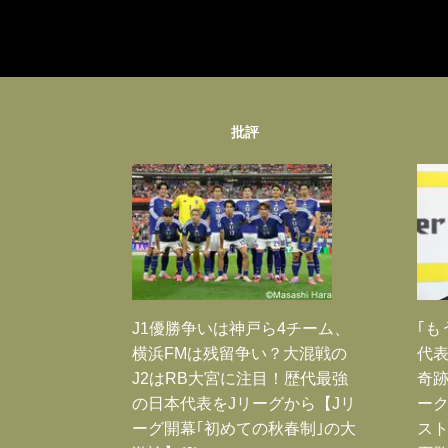
批評
J1優勝争いは神戸ら4チーム、
｢も
横浜FMは残留争い？大混戦の
代表
J2はRB大宮に注目！歴代最強
奇
の日本代表をJリーグから【Jリ
ー
ーグ開幕｢初めての秋春制｣の大
スト