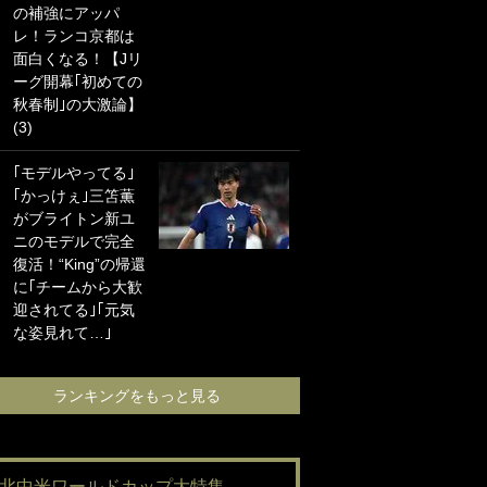
の補強にアッパ
海の夕日”新アウェ
レ！ランコ京都は
イユニに大反響｢か
面白くなる！【Jリ
っこよすぎ｣｢革新
ーグ開幕｢初めての
的｣｢ソソられる！｣
秋春制｣の大激論】
(3)
｢お土産最高すぎ
笑｣｢どうやって入
｢モデルやってる｣
手？｣ブライトン帰
｢かっけぇ｣三笘薫
還の三笘薫、同僚
がブライトン新ユ
に“ポケカ”をプレゼ
ニのモデルで完全
ント！｢薫の笑顔見
復活！“King”の帰還
れてよかった｣｢大
に｢チームから大歓
喜びのリュテル可
迎されてる｣｢元気
愛すぎ｣
な姿見れて…｣
ランキングをも
ランキングをもっと見る
#北中米ワールドカップ大特集