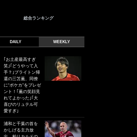
総合ランキング
DAILY
WEEKLY
｢お土産最高すぎ
｢光の速さじゃん｣
笑｣｢どうやって入
｢えっぐいミドル｣
手？｣ブライトン帰
ドイツ名門移籍の
還の三笘薫、同僚
日本代表23歳ボラ
に“ポケカ”をプレゼ
ンチ、移籍後初ゴ
ント！｢薫の笑顔見
ールに驚愕！｢見た
れてよかった｣｢大
事ないシュートや｣
喜びのリュテル可
｢聡がどんどん遠く
愛すぎ｣
なっていく」
浦和と千葉の首を
｢誰が止めれんねん
かしげる主力放
w｣フェイエ上田綺
出、柏リカルドの
世の“神コース”弾丸