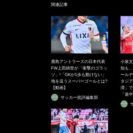
関連記事
鹿島アントラーズの日本代表
小泉文
FW上田綺世が「衝撃のゴラッ
知も…
ソ」!「GKが1歩も動けない」
ールデ
地を這うスーパーゴールとは?
タジア
【動画】
滞」で
「途中
サッカー批評編集部