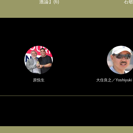
激論】(6)
石敬
原悦生
大住良之／Yoshiyuki