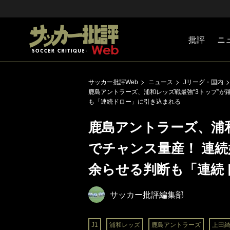
批評
ニ
Jリーグ
戦術
注目選手
海外サッ
監督
マネー
チームマ
日本代表
サッカー批評Web
ニュース
Jリーグ・国内
鹿島アントラーズ、浦和レッズ戦最強“3トップ”が
も「連続ドロー」に引き込まれる
鹿島アントラーズ、浦和
でチャンス量産！ 連
余らせる判断も「連続
サッカー批評編集部
J1
浦和レッズ
鹿島アントラーズ
上田