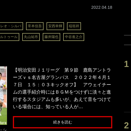
2022.04.18
レオ・シルバ
常本佳吾
安西幸輝
稲垣祥
ルトゥール
丸山祐市
藤井陽也
中谷進之介
【明治安田Ｊ１リーグ 第９節 鹿島アントラ
ーズｖｓ名古屋グランパス ２０２２年４月１
７日 １５：０３キックオフ】 アウェイチー
ムの選手紹介時にはＢＧＭをつけずに淡々と進
行するスタジアムも多いが、あえて音をつけて
いる場合には、知っている人が…
続きを読む
・シ