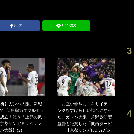
シェア
LINEで送る
分析】ガンバ大阪、新戦
「お互い非常にエキサイティ
で「J屈指のダブルボラ
ングなすばらしい試合になっ
成立！漂う「上昇の気
た」ガンバ大阪・片野坂知宏
京都サンガＦ．Ｃ．ｖ
監督も絶賛した「関西ダービ
バ大阪】(2)
ー」【京都サンガF.C.vsガン