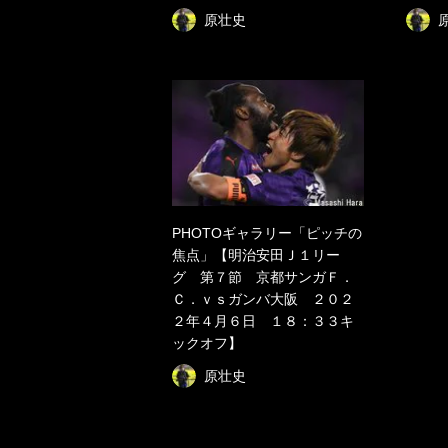
原壮史
PHOTOギャラリー「ピッチの
焦点」【明治安田Ｊ１リー
グ 第７節 京都サンガＦ．
Ｃ．ｖｓガンバ大阪 ２０２
２年４月６日 １８：３３キ
ックオフ】
原壮史