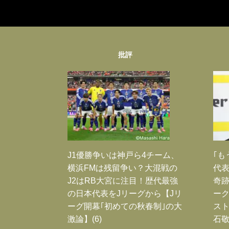
批評
J1優勝争いは神戸ら4チーム、
｢も
横浜FMは残留争い？大混戦の
代表
J2はRB大宮に注目！歴代最強
奇
の日本代表をJリーグから【Jリ
ー
ーグ開幕｢初めての秋春制｣の大
スト
激論】(6)
石敬