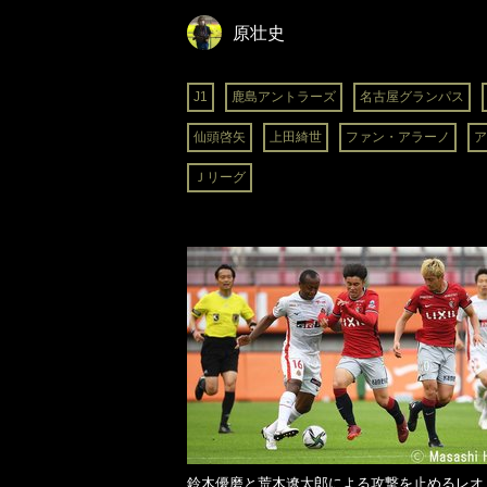
原壮史
J1
鹿島アントラーズ
名古屋グランパス
仙頭啓矢
上田綺世
ファン・アラーノ
ア
Ｊリーグ
鈴木優磨と荒木遼太郎による攻撃を止めるレオ