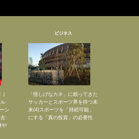
ビジネス
！｣
「怪しげなカネ」に頼ってきた
ポル
サッカーとスポーツ界を待つ未
ーシ
来(4)スポーツを「持続可能」
過去
にする「真の投資」の必要性
爽や