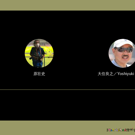
原壮史
大住良之／Yoshiyuki