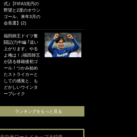
式｣【FIFA3兆円の
海の夕日”新アウェ
野望と2度のオウン
イユニに大反響｢か
ゴール、来年3月の
っこよすぎ｣｢革新
会長選】(2)
的｣｢ソソられる！｣
福田師王ドイツ奮
｢嫁さん美人すぎる
闘記(7)中編 ｢這い
て｣W杯で日本を沈
上がります。やる
めた“天敵FW”が結
よ俺は！｣福田師王
婚！ 才色兼備の妻
が語る移籍後初ゴ
との挙式ショット
ール！つかみ始め
に｢セレソン妻の中
たストライカーと
で一番美人｣｢ミラ
しての感覚と、も
ンダ･カーに似て
どかしいウインタ
る｣
ーブレイク
ランキングをも
ランキングをもっと見る
#北中米ワールドカップ大特集