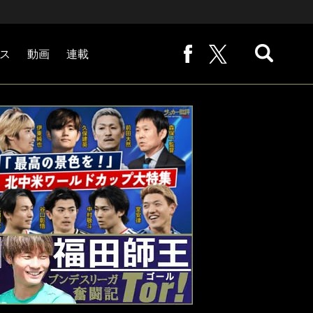
ス
動画
連載
熊崎敬の「路地から始まる処世術」
下田恒幸の「10倍面白くなるサッカー中継の見方」
サッカー批評PHOTOギャラリー「ピッチの焦点」
後藤健生の「蹴球放浪記」
原悦生PHOTOギャラリー「サッカー遠近」
「だれかに言いたくなる記録」
福田師王「ブンデスリーガ奮闘記 Tor!」
大住良之の「この世界のコーナーエリアから」