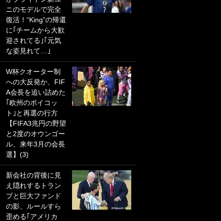
ニのモデルで完全
PKにイタリア代表
復活！“King”の帰還
GKも成す術なし！
に｢チームから大歓
｢ノーチャンスすぎ
迎されてる｣｢元気
るわ｣｢綺世のPKの
な姿見れて…｣
上手さは世界屈指
かも｣
W杯クオーター制
への大反発か、FIF
｢また敬斗が魚に
A会長を追い詰めた
笑｣菅原由勢がW杯
｢欧州のボイコッ
戦士の夏休み秘蔵
ト｣と再選の行方
ショット公開！ 川
【FIFA3兆円の野望
口春奈と結婚のモ
と2度のオウンゴー
テ男も登場で｢写真
ル、来年3月の会長
全部楽しそう｣｢タ
選】(3)
ケの水中かわいす
ぎる」
新会社の背後に見
え隠れするトラン
｢セカンドで決まり
プと巨大ファンド
だな｣19歳の日本代
の影、ルールすら
表MFが加入したス
歪める｢アメリカ
ペイン名門、“地中