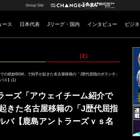
Group Site
ュース
日本代表
Jリーグ・国内
インタビュー
ビジネ
・国内
カー
ネジメント
Jリーグ・国内
戦術
注目選手
海外サッカー
監督
マネー
チームマネジメント
日本代表
（2）
介での絶妙BGM」で拍手が起きた名古屋移籍の「J歴代屈指のボランチ」
ス】(1)
トラーズ「アウェイチーム紹介で
が起きた名古屋移籍の「J歴代屈指
ルバ【鹿島アントラーズｖｓ名