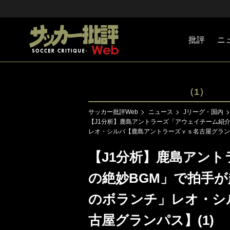
批評
ニ
Jリーグ
戦術
注目選手
海外サッ
監督
マネー
チームマ
日本代表
（1）
サッカー批評Web
ニュース
Jリーグ・国内
【J1分析】鹿島アントラーズ「アウェイチーム紹
レオ・シルバ【鹿島アントラーズｖｓ名古屋グランパ
【J1分析】鹿島アン
の絶妙BGM」で拍手
のボランチ」レオ・シ
古屋グランパス】(1)