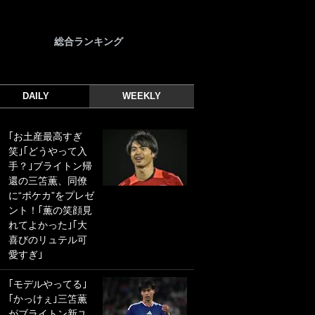
総合ランキング
DAILY
WEEKLY
｢お土産最高すぎ
｢光の速さじゃん｣
笑｣｢どうやって入
｢えっぐいミドル｣
手？｣ブライトン帰
ドイツ名門移籍の
還の三笘薫、同僚
日本代表23歳ボラ
に“ポケカ”をプレゼ
ンチ、移籍後初ゴ
ント！｢薫の笑顔見
ールに驚愕！｢見た
れてよかった｣｢大
事ないシュートや｣
喜びのリュテル可
｢聡がどんどん遠く
愛すぎ｣
なっていく」
｢モデルやってる｣
｢誰が止めれんねん
｢かっけぇ｣三笘薫
w｣フェイエ上田綺
がブライトン新ユ
世の“神コース”弾丸