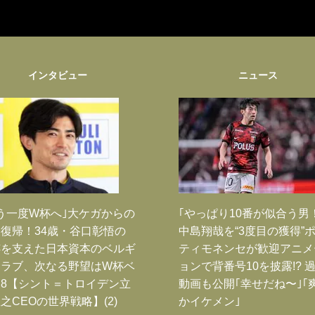
インタビュー
ニュース
う一度W杯へ｣大ケガからの
｢やっぱり10番が似合う男
復帰！34歳・谷口彰悟の
中島翔哉を“3度目の獲得”
跡を支えた日本資本のベルギ
ティモネンセが歓迎アニメ
クラブ、次なる野望はW杯ベ
ョンで背番号10を披露!? 
8【シント＝トロイデン立
動画も公開｢幸せだね〜｣｢
之CEOの世界戦略】(2)
かイケメン｣