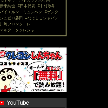
#伊東純也
#日本代表
#中村敬斗
#バイエルン・ミュンヘン
#ゲンク
#ジュビロ磐田
#なでしこジャパン
#川崎フロンターレ
#マルク・ククレジャ
YouTube