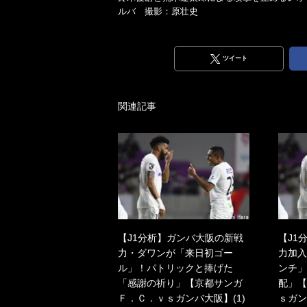
ルバ 撮影：原壮史
ツイート
関連記事
【J1分析】ガンバ大阪の新戦
【J1
力・ダワンが「来日初ゴー
力加入
ル」！パトリックと捧げた
ンチ」
「感謝の祈り」【京都サンガ
配」【
Ｆ．Ｃ．ｖｓガンバ大阪】(1)
ｓガン