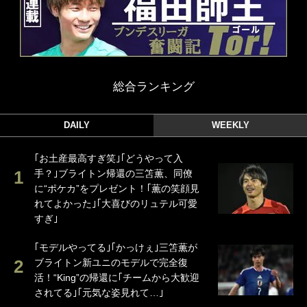
総合ランキング
DAILY
WEEKLY
｢お土産最高すぎ笑｣｢どうやって入
手？｣ブライトン帰還の三笘薫、同僚
に“ポケカ”をプレゼント！｢薫の笑顔見
れてよかった｣｢大喜びのリュテル可愛
すぎ｣
｢モデルやってる｣｢かっけぇ｣三笘薫が
ブライトン新ユニのモデルで完全復
活！“King”の帰還に｢チームから大歓迎
されてる｣｢元気な姿見れて…｣