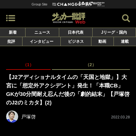
Group Site
新着
ニュース
日本代表
Jリーグ・国内
批評
インタビュー
ビジネス
動画
連載
（1）
（2）
【J2アディショナルタイムの「天国と地獄」】大
宮に「想定外アクシデント」発生！「本職CB」
GKが30分間耐え忍んだ後の「劇的結末」【戸塚啓
のJ2のミカタ】(2)
戸塚啓
2022.03.28