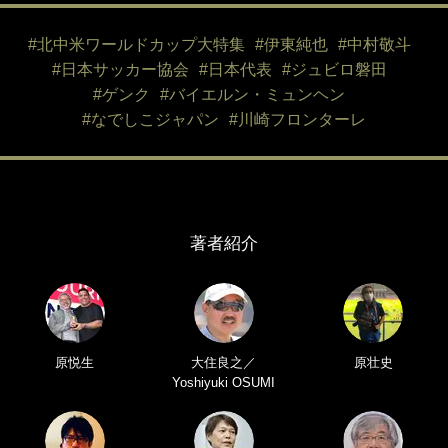
#北中米ワールドカップ大特集
#伊東純也
#中村敬斗
#日本サッカー協会
#日本代表
#ジュビロ磐田
#ゲンク
#バイエルン・ミュンヘン
#なでしこジャパン
#川崎フロンターレ
著者紹介
原悦生
大住良之／
原壮史
Yoshiyuki OSUMI