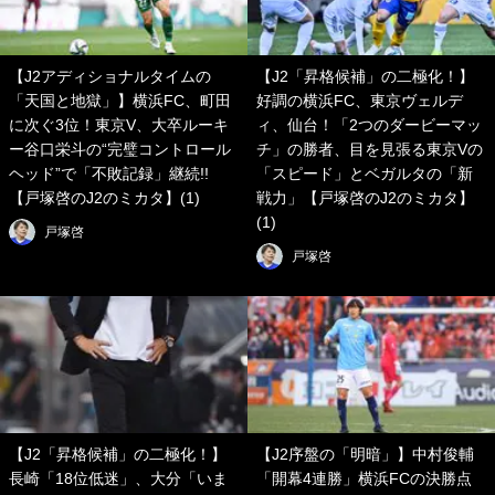
【J2アディショナルタイムの
【J2「昇格候補」の二極化！】
「天国と地獄」】横浜FC、町田
好調の横浜FC、東京ヴェルデ
に次ぐ3位！東京V、大卒ルーキ
ィ、仙台！「2つのダービーマッ
ー谷口栄斗の“完璧コントロール
チ」の勝者、目を見張る東京Vの
ヘッド”で「不敗記録」継続!!
「スピード」とベガルタの「新
【戸塚啓のJ2のミカタ】(1)
戦力」【戸塚啓のJ2のミカタ】
(1)
戸塚啓
戸塚啓
【J2「昇格候補」の二極化！】
【J2序盤の「明暗」】中村俊輔
長崎「18位低迷」、大分「いま
「開幕4連勝」横浜FCの決勝点