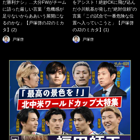
だ勝利ナシ」…大分FWがチーム
をアシスト！絶妙CKに飛び込ん
に語った厳しい言葉「危機感が
だ小川航基が発した“絶対信頼”の
足りないからああいう展開にな
言葉「この試合で一番危険な位
るのかな」【戸塚啓のJ2のミカ
置へ入っていこうと」【戸塚啓
タ】(2)
のJ2のミカタ】(1)
戸塚啓
戸塚啓