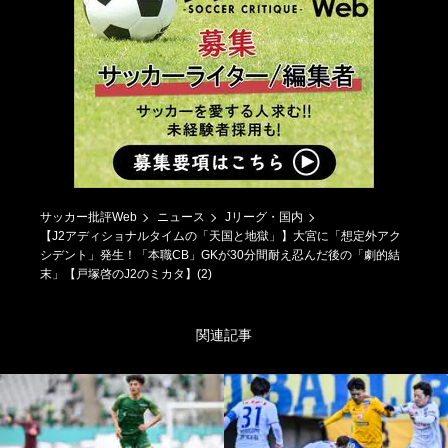
サッカー批評Web
ニュース
Jリーグ・国内
【J2アディショナルタイムの「天国と地獄」】大宮に「想定外アク
シデント」発生！「本職CB」GKが30分間耐え忍んだ後の「劇的結
末」【戸塚啓のJ2のミカタ】(2)
関連記事