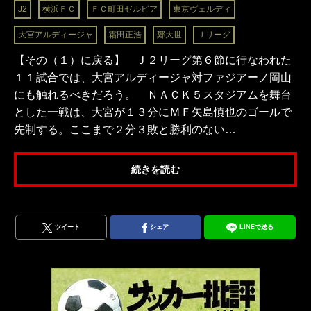
J2
横浜ＦＣ
ＦＣ町田ゼルビア
東京ヴェルディ
大宮アルディージャ
霜田正浩
鄭大世
Ｊリーグ
【その（１）に戻る】 Ｊ２リーグ第６節に行なわれた
１１試合では、大宮アルディージャ対ファジアーノ岡山
にも触れるべきだろう。 ＮＡＣＫ５スタジアムを舞台
とした一戦は、大宮が１３分にＭＦ矢島慎也のゴールで
先制する。ここまで２分３敗と勝利のない…
続きを読む
ツイート
シェア
LINEで送る