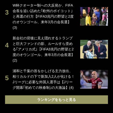
W杯クオーター制への大反発か、FIFA
会長を追い詰めた｢欧州のボイコット｣
と再選の行方【FIFA3兆円の野望と2度
のオウンゴール、来年3月の会長選】
(3)
新会社の背後に見え隠れするトランプ
と巨大ファンドの影、ルールすら歪め
る｢アメリカ式｣【FIFA3兆円の野望と2
度のオウンゴール、来年3月の会長選】
(2)
浦和と千葉の首をかしげる主力放出、
柏リカルドの下で新加入2人が化ける！
Jリーグに必要な外国人選手は【Jリー
グ開幕｢初めての秋春制｣の大激論】(4)
ランキングをもっと見る