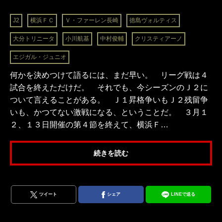
J2
横浜ＦＣ
Ｖ・ファーレン長崎
徳島ヴォルティス
大分トリニータ
小川航基
中村俊輔
クリスティアーノ
エジガル・ジュニオ
何かを決めつけて語るには、まだ早い。 リーグ戦は４
試合を終えただけだ。 それでも、今シーズンのＪ２に
ついて言えることがある。 Ｊ１昇格争いもＪ２残留争
いも、かつてない激戦になる、ということだ。 ３月１
２、１３日開催の第４節を終えて、横浜Ｆ…
続きを読む
ツイート
シェア
LINEで送る