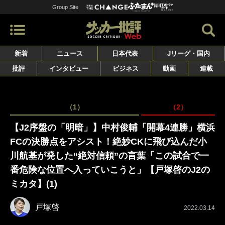
Group Site
新着
ニュース
日本代表
Jリーグ・国内
批評
インタビュー
ビジネス
動画
連載
（1）
（2）
【J2序盤の「明暗」】中村俊輔「開幕4連勝」横浜
FCの決勝点をアシスト！絶妙CKに飛び込んだ小
川航基が発した“絶対信頼”の言葉「この試合で一
番危険な位置へ入っていこうと」【戸塚啓のJ2の
ミカタ】(1)
戸塚啓
2022.03.14