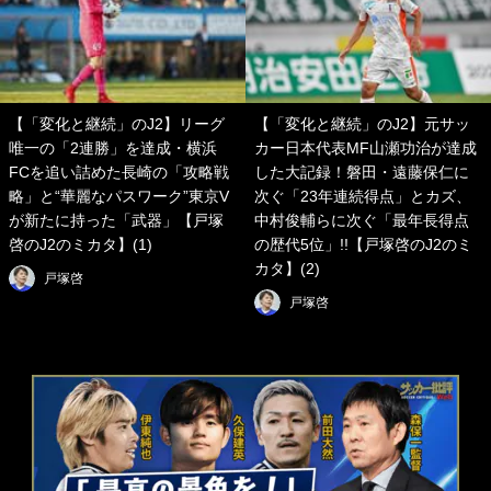
【「変化と継続」のJ2】リーグ
【「変化と継続」のJ2】元サッ
唯一の「2連勝」を達成・横浜
カー日本代表MF山瀬功治が達成
FCを追い詰めた長崎の「攻略戦
した大記録！磐田・遠藤保仁に
略」と“華麗なパスワーク”東京V
次ぐ「23年連続得点」とカズ、
が新たに持った「武器」【戸塚
中村俊輔らに次ぐ「最年長得点
啓のJ2のミカタ】(1)
の歴代5位」!!【戸塚啓のJ2のミ
カタ】(2)
戸塚啓
戸塚啓