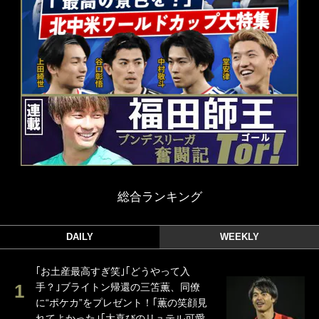
総合ランキング
DAILY
WEEKLY
｢お土産最高すぎ笑｣｢どうやって入
手？｣ブライトン帰還の三笘薫、同僚
に“ポケカ”をプレゼント！｢薫の笑顔見
れてよかった｣｢大喜びのリュテル可愛