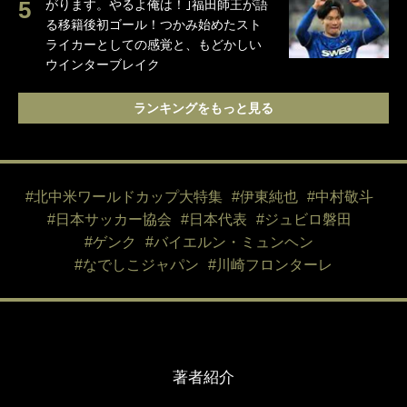
がります。やるよ俺は！｣福田師王が語
る移籍後初ゴール！つかみ始めたスト
ライカーとしての感覚と、もどかしい
ウインターブレイク
ランキングをもっと見る
#北中米ワールドカップ大特集
#伊東純也
#中村敬斗
#日本サッカー協会
#日本代表
#ジュビロ磐田
#ゲンク
#バイエルン・ミュンヘン
#なでしこジャパン
#川崎フロンターレ
著者紹介