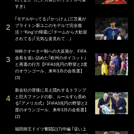
すぎ｣
｢モデルやってる｣｢かっけぇ｣三笘薫が
ブライトン新ユニのモデルで完全復
活！“King”の帰還に｢チームから大歓迎
されてる｣｢元気な姿見れて…｣
W杯クオーター制への大反発か、FIFA
会長を追い詰めた｢欧州のボイコット｣
と再選の行方【FIFA3兆円の野望と2度
のオウンゴール、来年3月の会長選】
(3)
新会社の背後に見え隠れするトランプ
と巨大ファンドの影、ルールすら歪め
る｢アメリカ式｣【FIFA3兆円の野望と2
度のオウンゴール、来年3月の会長選】
(2)
福田師王ドイツ奮闘記(7)中編 ｢這い上