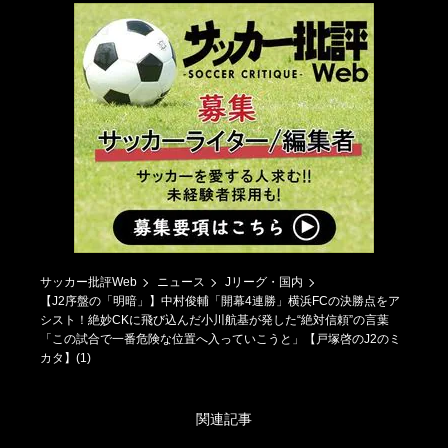
サッカー批評Web
ニュース
Jリーグ・国内
【J2序盤の「明暗」】中村俊輔「開幕4連勝」横浜FCの決勝点をア
シスト！絶妙CKに飛び込んだ小川航基が発した“絶対信頼”の言葉
「この試合で一番危険な位置へ入っていこうと」【戸塚啓のJ2のミ
カタ】(1)
関連記事