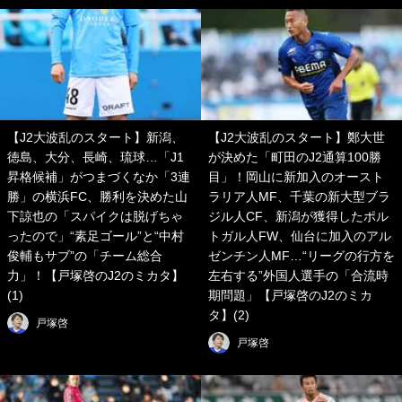
【J2大波乱のスタート】新潟、
【J2大波乱のスタート】鄭大世
徳島、大分、長崎、琉球…「J1
が決めた「町田のJ2通算100勝
昇格候補」がつまづくなか「3連
目」！岡山に新加入のオースト
勝」の横浜FC、勝利を決めた山
ラリア人MF、千葉の新大型ブラ
下諒也の「スパイクは脱げちゃ
ジル人CF、新潟が獲得したポル
ったので」“素足ゴール”と“中村
トガル人FW、仙台に加入のアル
俊輔もサブ”の「チーム総合
ゼンチン人MF…“リーグの行方を
力」！【戸塚啓のJ2のミカタ】
左右する”外国人選手の「合流時
(1)
期問題」【戸塚啓のJ2のミカ
タ】(2)
戸塚啓
戸塚啓