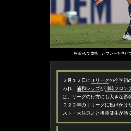
横浜FCで成熟したプレーを見せ
２月１２日に
Ｊリーグ
の今季初
われ、
浦和レッズ
が
川崎フロン
は、リーグの行方にも大きな影
０２２年のＪリーグに投げかけ
スト・大住良之と後藤健生が熱