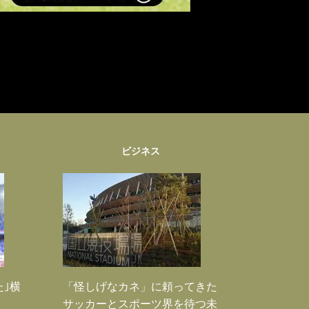
ビジネス
た｣横
「怪しげなカネ」に頼ってきた
サッカーとスポーツ界を待つ未