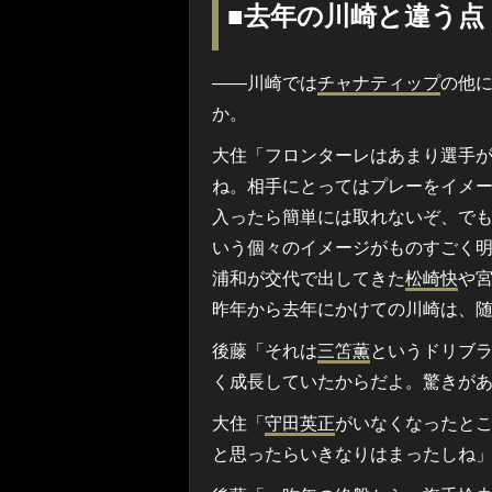
■去年の川崎と違う点
――川崎では
チャナティップ
の他
か。
大住「フロンターレはあまり選手
ね。相手にとってはプレーをイメ
入ったら簡単には取れないぞ、で
いう個々のイメージがものすごく
浦和が交代で出してきた
松崎快
や
昨年から去年にかけての川崎は、
後藤「それは
三笘薫
というドリブ
く成長していたからだよ。驚きが
大住「
守田英正
がいなくなったと
と思ったらいきなりはまったしね