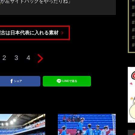
央
が左サイドバックをやったりね」
瀬古は日本代表に入れる素材
2
3
4
シェア
LINEで送る