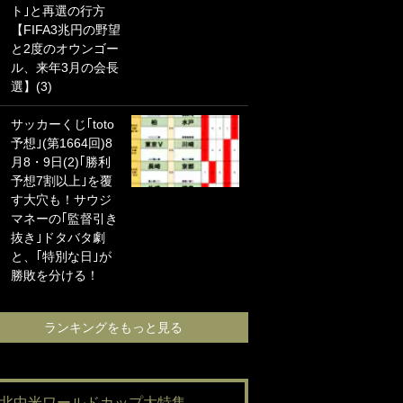
ト｣と再選の行方
海の夕日”新アウェ
【FIFA3兆円の野望
イユニに大反響｢か
と2度のオウンゴー
っこよすぎ｣｢革新
ル、来年3月の会長
的｣｢ソソられる！｣
選】(3)
｢お土産最高すぎ
サッカーくじ｢toto
笑｣｢どうやって入
予想｣(第1664回)8
手？｣ブライトン帰
月8・9日(2)｢勝利
還の三笘薫、同僚
予想7割以上｣を覆
に“ポケカ”をプレゼ
す大穴も！サウジ
ント！｢薫の笑顔見
マネーの｢監督引き
れてよかった｣｢大
抜き｣ドタバタ劇
喜びのリュテル可
と、｢特別な日｣が
愛すぎ｣
勝敗を分ける！
ランキングをも
ランキングをもっと見る
#北中米ワールドカップ大特集