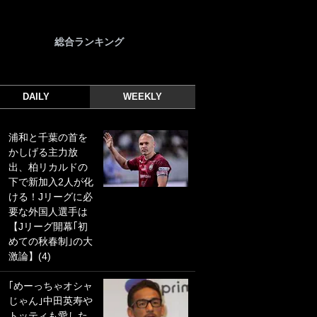
総合ランキング
DAILY
WEEKLY
浦和と千葉の首を
｢光の速さじゃん｣
かしげる主力放
｢えっぐいミドル｣
出、柏リカルドの
ドイツ名門移籍の
下で新加入2人が化
日本代表23歳ボラ
ける！Jリーグに必
ンチ、移籍後初ゴ
要な外国人選手は
ールに驚愕！｢見た
【Jリーグ開幕｢初
事ないシュートや｣
めての秋春制｣の大
｢聡がどんどん遠く
激論】(4)
なっていく」
｢めーっちゃオシャ
｢誰が止めれんねん
じゃん｣中田英寿や
w｣フェイエ上田綺
トッティも愛した
世の“神コース”弾丸