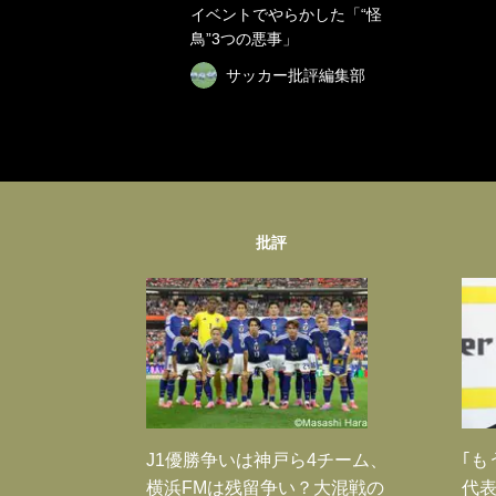
イベントでやらかした「“怪
鳥”3つの悪事」
サッカー批評編集部
批評
J1優勝争いは神戸ら4チーム、
｢も
横浜FMは残留争い？大混戦の
代表