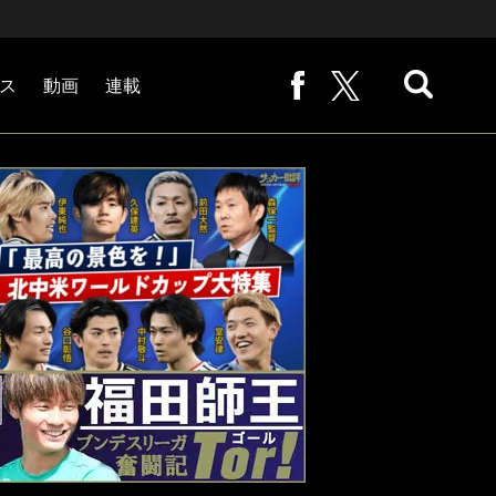
ス
動画
連載
熊崎敬の「路地から始まる処世術」
下田恒幸の「10倍面白くなるサッカー中継の見方」
サッカー批評PHOTOギャラリー「ピッチの焦点」
後藤健生の「蹴球放浪記」
原悦生PHOTOギャラリー「サッカー遠近」
「だれかに言いたくなる記録」
福田師王「ブンデスリーガ奮闘記 Tor!」
大住良之の「この世界のコーナーエリアから」