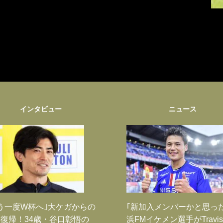
インタビュー
ニュース
う一度W杯へ｣大ケガからの
｢新加入メンバーかと思っ
復帰！34歳・谷口彰悟の
浜FMイケメン選手がTravis