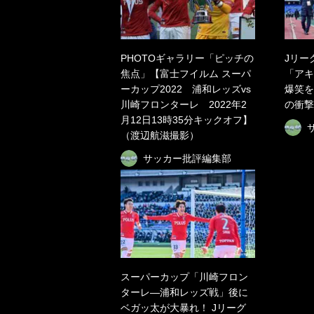
PHOTOギャラリー「ピッチの
Jリー
焦点」【富士フイルム スーパ
「アキ
ーカップ2022 浦和レッズvs
爆笑を
川崎フロンターレ 2022年2
の衝撃
月12日13時35分キックオフ】
（渡辺航滋撮影）
サッカー批評編集部
スーパーカップ「川崎フロン
ターレ―浦和レッズ戦」後に
ベガッ太が大暴れ！ Jリーグ