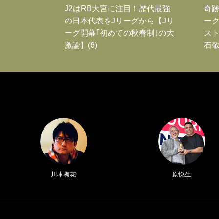
J2はRB大宮に注目！歴代最強
奇
の日本代表をJリーグから【Jリ
ー
ーグ開幕｢初めての秋春制｣の大
スト
激論】(6)
石敬
川本梅花
原悦生