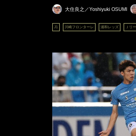
大住良之／Yoshiyuki OSUMI
J1
川崎フロンターレ
浦和レッズ
Ｊリ