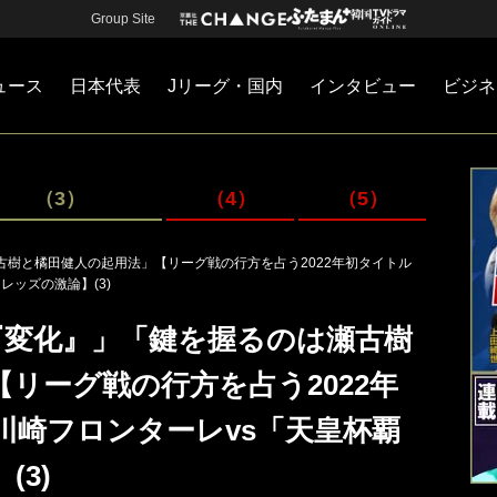
Group Site
ュース
日本代表
Jリーグ・国内
インタビュー
ビジネ
・国内
カー
ネジメント
Jリーグ・国内
戦術
注目選手
海外サッカー
監督
マネー
チームマネジメント
日本代表
（3）
（4）
（5）
古樹と橘田健人の起用法」【リーグ戦の行方を占う2022年初タイトル
レッズの激論】(3)
『変化』」「鍵を握るのは瀬古樹
リーグ戦の行方を占う2022年
川崎フロンターレvs「天皇杯覇
3)