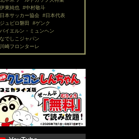
#伊東純也
#中村敬斗
#日本サッカー協会
#日本代表
#ジュビロ磐田
#ゲンク
#バイエルン・ミュンヘン
#なでしこジャパン
#川崎フロンターレ