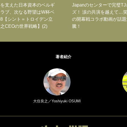
跡を支えた日本資本のベルギ
Japanのセンターで完璧T
クラブ、次なる野望はW杯ベ
ズ！ 涙の共演を越えて…
8【シント＝トロイデン立
の開幕戦コラボ動画が話題
之CEOの世界戦略】(2)
騰！
著者紹介
大住良之／Yoshiyuki OSUMI