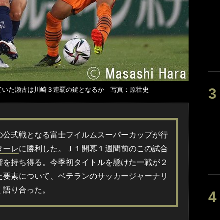
ていた瀬古は川崎３連覇の鍵となるか 写真：原壮史
の公式戦となる富士フイルムスーパーカップが行
ターレ
に勝利した。Ｊ１開幕１週間前のこの試合
響を持ち得る。今季初タイトルを懸けた一戦が２
た要素について、ベテランのサッカージャーナリ
く語り合った。