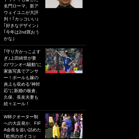
名門ローマ、新ア
PKにイタリア代表
ウェイユニが大評
GKも成す術なし！
判！｢カッコいい｣
｢ノーチャンスすぎ
｢好きなデザイン｣
るわ｣｢綺世のPKの
｢今年は2nd買おう
上手さは世界屈指
かな｣
かも｣
｢守り方かっこよす
｢また敬斗が魚に
ぎ｣上田綺世が妻
笑｣菅原由勢がW杯
の“ワンオペ騒動”に
戦士の夏休み秘蔵
家族写真でアンサ
ショット公開！ 川
ー！ボールも嫁の
口春奈と結婚のモ
炎上も収める“神対
テ男も登場で｢写真
応”に新婚の板倉、
全部楽しそう｣｢タ
久保、長友夫妻も
ケの水中かわいす
続々エール！
ぎる」
W杯クオーター制
｢セカンドで決まり
への大反発か、FIF
だな｣19歳の日本代
A会長を追い詰めた
表MFが加入したス
｢欧州のボイコッ
ペイン名門、“地中