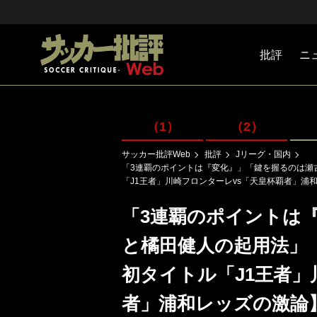
批評
ニ
Jリーグ
戦術
注目選手
海外サッ
監督
マネー
チームマ
日本代表
（1）
（2）
サッカー批評Web
批評
Jリーグ・国内
「3連覇のポイントは『変化』」「鍵を握るのは瀬
「J1王者」川崎フロンターレvs「天皇杯覇者」浦和
「3連覇のポイントは
と橘田健人の起用法」【
初タイトル「J1王者」
者」浦和レッズの激論】(