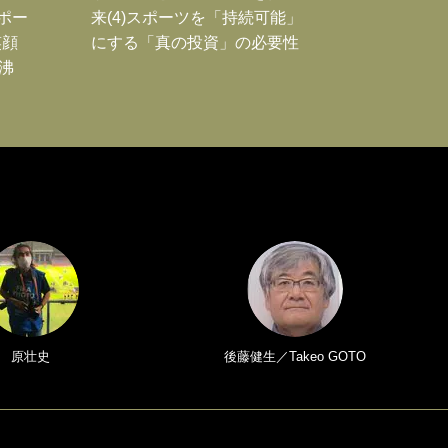
Jポー
来(4)スポーツを「持続可能」
笑顔
にする「真の投資」の必要性
沸
原壮史
後藤健生／Takeo GOTO