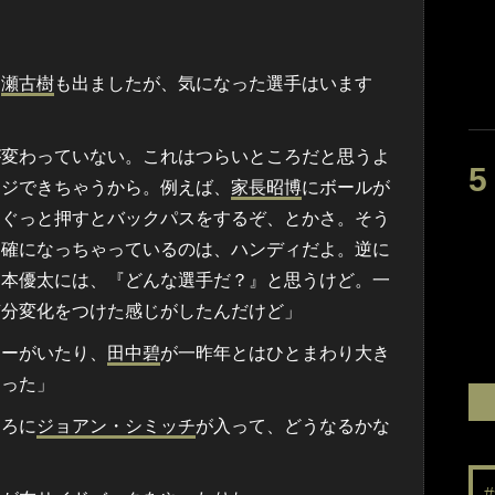
に
瀬古樹
も出ましたが、気になった選手はいます
が変わっていない。これはつらいところだと思うよ
ージできちゃうから。例えば、
家長昭博
にボールが
もぐっと押すとバックパスをするぞ、とかさ。そう
明確になっちゃっているのは、ハンディだよ。逆に
宮本優太には、『どんな選手だ？』と思うけど。一
随分変化をつけた感じがしたんだけど」
ラーがいたり、
田中碧
が一昨年とはひとまわり大き
あった」
ころに
ジョアン・シミッチ
が入って、どうなるかな
」