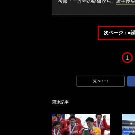
後藤「一昨年の終盤から、
旗手怜
次ページ：■
1
ツイート
関連記事