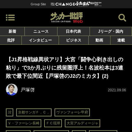
Group Site
新着
ニュース
日本代表
Jリーグ・国内
批評
インタビュー
ビジネス
動画
連載
【J1昇格戦線異状アリ】大宮「闘争心剥き出しの
粘り」で3か月ぶりに残留圏浮上！名波松本は3連
敗で最下位間近【戸塚啓のJ2のミカタ】(2)
戸塚啓
2021.09.06
J2
京都サンガＦ．Ｃ．
ヴァンフォーレ甲府
Ｖ・ファーレン長崎
ＦＣ琉球
大宮アルディージャ