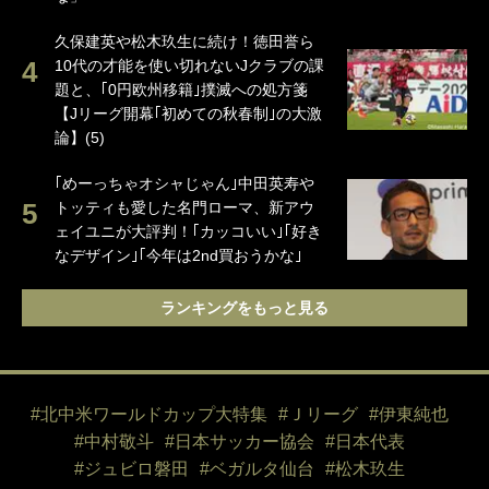
久保建英や松木玖生に続け！徳田誉ら
10代の才能を使い切れないJクラブの課
題と、｢0円欧州移籍｣撲滅への処方箋
【Jリーグ開幕｢初めての秋春制｣の大激
論】(5)
｢めーっちゃオシャじゃん｣中田英寿や
トッティも愛した名門ローマ、新アウ
ェイユニが大評判！｢カッコいい｣｢好き
なデザイン｣｢今年は2nd買おうかな｣
ランキングをもっと見る
#北中米ワールドカップ大特集
#Ｊリーグ
#伊東純也
#中村敬斗
#日本サッカー協会
#日本代表
#ジュビロ磐田
#ベガルタ仙台
#松木玖生