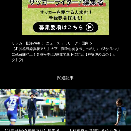
サッカー批評Web
ニュース
Jリーグ・国内
【J1昇格戦線異状アリ】大宮「闘争心剥き出しの粘り」で3か月ぶり
に残留圏浮上！名波松本は3連敗で最下位間近【戸塚啓のJ2のミカ
タ】(2)
関連記事