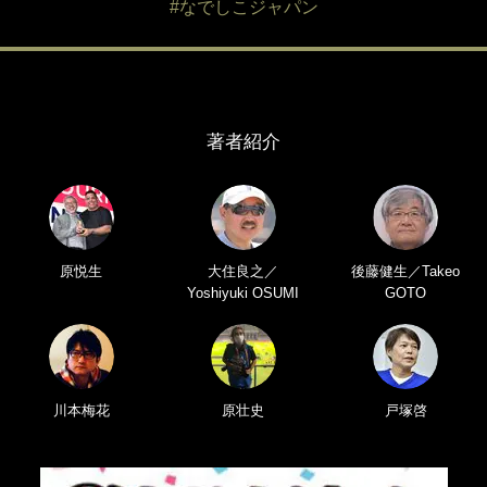
#なでしこジャパン
著者紹介
原悦生
大住良之／
後藤健生／Takeo
Yoshiyuki OSUMI
GOTO
川本梅花
原壮史
戸塚啓