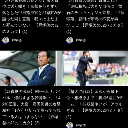
【J1昇格戦線異状アリ】磐田首
【J2真夏の激闘】首位交代！
位に返り咲き！京都を引きずり
「逆転勝ちは大きな自信に」盤
落とした甲府指揮官と21歳FWが
石のチョウ・キジェ京都、「2位
語った同じ言葉「我々はまだま
転落」磐田は守備の不安が再
だ死んでいない」【戸塚啓のJ2
び……!!【戸塚啓のJ2のミカタ】
のミカタ】(1)
(1)
戸塚啓
戸塚啓
【J2真夏の激闘】9チームサバイ
【超大混戦J2】金沢から最下
バル「熾烈すぎる残留争い」！4
位・相模原まで「勝点6差に9チ
対0圧勝、大宮・霜田監督の攻撃
ーム」！J2残留争いが「アツす
精神「1点守り切って勝っても観
ぎる」!!【戸塚啓のJ2のミカタ】
ている人はつまらない」【戸塚
(1)
啓のJ2のミカタ】(2)
戸塚啓