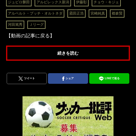
ジュビロ磐田
アルビレックス新潟
伊藤彰
チョウ・キジェ
アルベルト・プッチ・オルトネダ
霜田正浩
宮崎純真
都倉賢
河田篤秀
Ｊリーグ
【動画の記事に戻る】
続きを読む
ツイート
シェア
LINEで送る