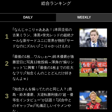
総合ランキング
DAILY
WEEKLY
｢なんじゃこりゃあああ！｣本田圭佑の
古巣ミラン、漆黒×蛍光レッドの超絶ク
ールな新サードユニに世界が熱狂｢サー
ドなのにズルい｣｢こりゃかっけえわ｣
｢最後の1枚…ワルぃゎ〜｣鈴木優磨が激
勝翌日に写真12枚投稿→渾身の“煽りシ
ョット”に興奮！｢最後の1枚までの壮大
なフリ｣｢知念くんのことどんだけ好き
なんよｗ｣
｢知念さんを煽ってたのと同じ人？｣鹿
島・鈴木優磨、大逆転勝利後の“超・優
等生インタビュー”が話題！｢試合中と
のギャップw｣｢礼儀正しいイケメンや
な」