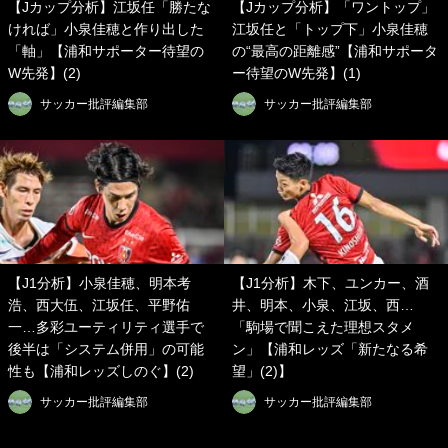
【Jカップ分析】江坂任「勝たな
【Jカップ分析】「ワントップ」
ければ」小泉佳穂と作り出した
江坂任と「トップ下」小泉佳穂
「軸」【浦和サポーター待望の
の“最高の距離感”【浦和サポータ
W先発】(2)
ー待望のW先発】(1)
サッカー批評編集部
サッカー批評編集部
【J1分析】小泉佳穂、明本考
【J1分析】木下、ユンカー、酒
浩、西大伍、江坂任、平野佑
井、明本、小泉、江坂、西…
一…多彩ユーティリティ選手で
「駒場で聞こえた理想スタメ
後半は「システム併用」の可能
ン」【浦和レッズ「新たなる希
性も【浦和レッズしのぐ】(2)
望」(2)】
サッカー批評編集部
サッカー批評編集部