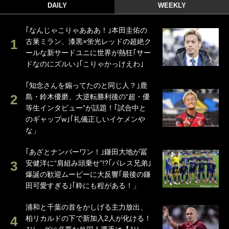
DAILY
WEEKLY
｢なんじゃこりゃあああ！｣本田圭佑の
古巣ミラン、漆黒×蛍光レッドの超絶ク
ールな新サードユニに世界が熱狂｢サー
ドなのにズルい｣｢こりゃかっけえわ｣
｢知念さんを煽ってたのと同じ人？｣鹿
島・鈴木優磨、大逆転勝利後の“超・優
等生インタビュー”が話題！｢試合中と
のギャップw｣｢礼儀正しいイケメンや
な」
｢あざとナンバーワン！｣鎌田大地が冨
安健洋に“肩組み頭乗せ”!?｢パレス兄弟｣
爆誕の歓迎ムービーに大反響｢最後の鎌
田可愛すぎる｣｢粋にも程がある！」
浦和と千葉の首をかしげる主力放出、
柏リカルドの下で新加入2人が化ける！