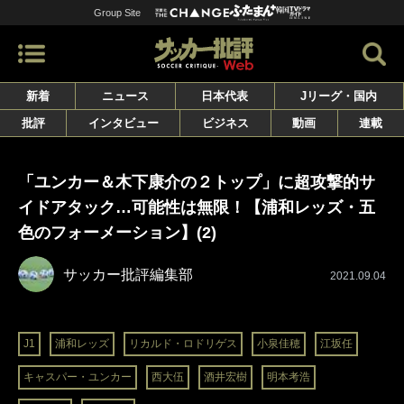
Group Site
新着
ニュース
日本代表
Jリーグ・国内
批評
インタビュー
ビジネス
動画
連載
「ユンカー＆木下康介の２トップ」に超攻撃的サ
イドアタック…可能性は無限！【浦和レッズ・五
色のフォーメーション】(2)
サッカー批評編集部
2021.09.04
J1
浦和レッズ
リカルド・ロドリゲス
小泉佳穂
江坂任
キャスパー・ユンカー
西大伍
酒井宏樹
明本考浩