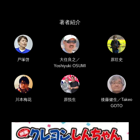
著者紹介
戸塚啓
大住良之／
原壮史
Yoshiyuki OSUMI
川本梅花
原悦生
後藤健生／Takeo
GOTO