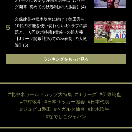
Jリーグに必要な外国人選手は【Jリー
グ開幕｢初めての秋春制｣の大激論】(4)
久保建英や松木玖生に続け！徳田誉ら
10代の才能を使い切れないJクラブの課
題と、｢0円欧州移籍｣撲滅への処方箋
【Jリーグ開幕｢初めての秋春制｣の大激
論】(5)
ランキングをもっと見る
#北中米ワールドカップ大特集
#Ｊリーグ
#伊東純也
#中村敬斗
#日本サッカー協会
#日本代表
#ジュビロ磐田
#ベガルタ仙台
#松木玖生
#なでしこジャパン