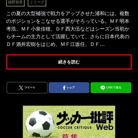
槙野智章
Ｊリーグ
この夏の大型補強で戦力をアップさせた浦和には、複数
のポジションをこなせる選手がそろっている。ＭＦ明本
考浩、ＭＦ小泉佳穂、ＤＦ西大伍などはシーズン当初か
らチームの主力として活躍していて、さらに日本代表の
ＤＦ酒井宏樹をはじめ、ＭＦ江坂任、ＤＦ…
続きを読む
ツイート
シェア
LINEで送る