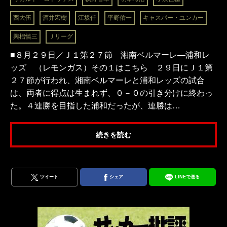
西大伍
酒井宏樹
江坂任
平野佑一
キャスパー・ユンカー
興梠慎三
Ｊリーグ
■８月２９日／Ｊ１第２７節 湘南ベルマーレ―浦和レ
ッズ （レモンガス）その１はこちら ２９日にＪ１第
２７節が行われ、湘南ベルマーレと浦和レッズの試合
は、両者に得点は生まれず、０－０の引き分けに終わっ
た。４連勝を目指した浦和だったが、連勝は…
続きを読む
ツイート
シェア
LINEで送る