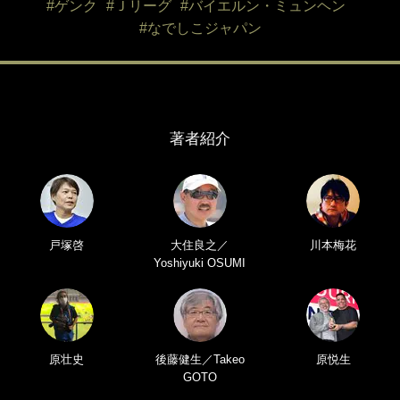
#ゲンク
#Ｊリーグ
#バイエルン・ミュンヘン
#なでしこジャパン
著者紹介
戸塚啓
大住良之／
川本梅花
Yoshiyuki OSUMI
原壮史
後藤健生／Takeo
原悦生
GOTO