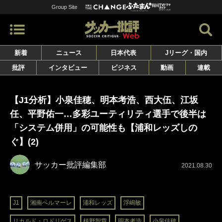
Group Site
新着
ニュース
日本代表
Jリーグ・国内
批評
インタビュー
ビジネス
動画
連載
【J1分析】小泉佳穂、明本考浩、西大伍、江坂
任、平野佑一…多彩ユーティリティ選手で後半は
「システム併用」の可能性も【浦和レッズしの
ぐ】(2)
サッカー批評編集部
2021.08.30
J1
湘南ベルマーレ
浦和レッズ
浮嶋敏
リカルド・ロドリゲス
槙野智章
明本考浩
小泉佳穂