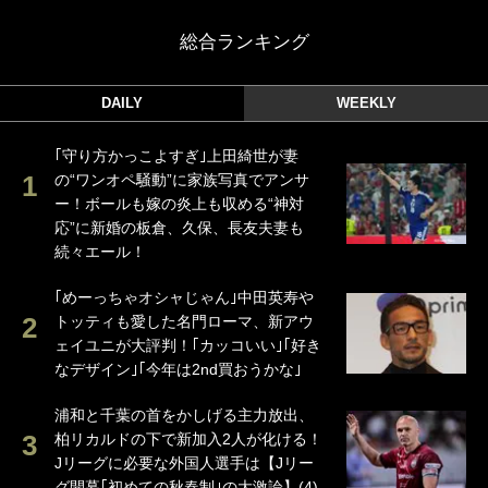
総合ランキング
DAILY
WEEKLY
｢守り方かっこよすぎ｣上田綺世が妻
の“ワンオペ騒動”に家族写真でアンサ
ー！ボールも嫁の炎上も収める“神対
応”に新婚の板倉、久保、長友夫妻も
続々エール！
｢めーっちゃオシャじゃん｣中田英寿や
トッティも愛した名門ローマ、新アウ
ェイユニが大評判！｢カッコいい｣｢好き
なデザイン｣｢今年は2nd買おうかな｣
浦和と千葉の首をかしげる主力放出、
柏リカルドの下で新加入2人が化ける！
Jリーグに必要な外国人選手は【Jリー
グ開幕｢初めての秋春制｣の大激論】(4)