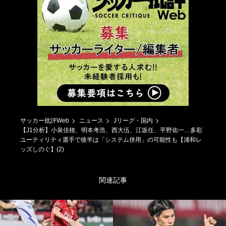
サッカー批評Web
ニュース
Jリーグ・国内
【J1分析】小泉佳穂、明本考浩、西大伍、江坂任、平野佑一…多彩
ユーティリティ選手で後半は「システム併用」の可能性も【浦和レ
ッズしのぐ】(2)
関連記事