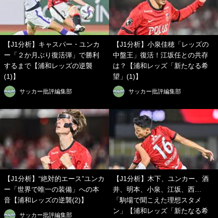
【J1分析】キャスパー・ユンカ
【J1分析】小泉佳穂「レッズの
ー「２か月ぶり復活弾」で勝利
中盤王」復活！江坂任との共存
するまで【浦和レッズの逆襲
は？【浦和レッズ「新たなる希
(1)】
望」(1)】
サッカー批評編集部
サッカー批評編集部
【J1分析】“絶対的エース”ユンカ
【J1分析】木下、ユンカー、酒
ー「世界で唯一の装備」への本
井、明本、小泉、江坂、西…
音【浦和レッズの逆襲(2)】
「駒場で聞こえた理想スタメ
ン」【浦和レッズ「新たなる希
サッカー批評編集部