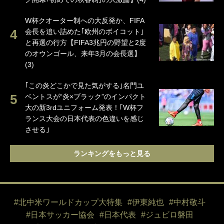
W杯クオーター制への大反発か、FIFA
会長を追い詰めた｢欧州のボイコット｣
と再選の行方【FIFA3兆円の野望と2度
のオウンゴール、来年3月の会長選】
(3)
｢この炎どこかで見た気がする｣名門ユ
ベントスが“炎×ブラック”のインパクト
大の新3rdユニフォーム発表！｢W杯フ
ランス大会の日本代表の色違いを感じ
させる｣
ランキングをもっと見る
#北中米ワールドカップ大特集
#伊東純也
#中村敬斗
#日本サッカー協会
#日本代表
#ジュビロ磐田