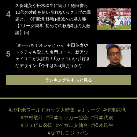
久保建英や松木玖生に続け！徳田誉ら
10代の才能を使い切れないJクラブの課
題と、｢0円欧州移籍｣撲滅への処方箋
【Jリーグ開幕｢初めての秋春制｣の大激
論】(5)
｢めーっちゃオシャじゃん｣中田英寿や
トッティも愛した名門ローマ、新アウ
ェイユニが大評判！｢カッコいい｣｢好き
なデザイン｣｢今年は2nd買おうかな｣
ランキングをもっと見る
#北中米ワールドカップ大特集
#Ｊリーグ
#伊東純也
#中村敬斗
#日本サッカー協会
#日本代表
#ジュビロ磐田
#ベガルタ仙台
#松木玖生
#なでしこジャパン