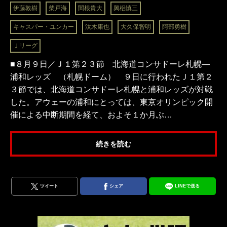
伊藤敦樹
柴戸海
関根貴大
興梠慎三
キャスパー・ユンカー
汰木康也
大久保智明
阿部勇樹
Ｊリーグ
■８月９日／Ｊ１第２３節 北海道コンサドーレ札幌―
浦和レッズ （札幌ドーム） ９日に行われたＪ１第２
３節では、北海道コンサドーレ札幌と浦和レッズが対戦
した。アウェーの浦和にとっては、東京オリンピック開
催による中断期間を経て、およそ１か月ぶ…
続きを読む
ツイート
シェア
LINEで送る