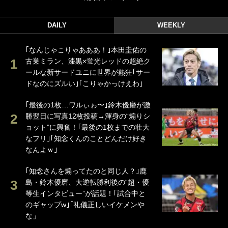
DAILY
WEEKLY
｢なんじゃこりゃあああ！｣本田圭佑の
古巣ミラン、漆黒×蛍光レッドの超絶ク
ールな新サードユニに世界が熱狂｢サー
ドなのにズルい｣｢こりゃかっけえわ｣
｢最後の1枚…ワルぃゎ〜｣鈴木優磨が激
勝翌日に写真12枚投稿→渾身の“煽りシ
ョット”に興奮！｢最後の1枚までの壮大
なフリ｣｢知念くんのことどんだけ好き
なんよｗ｣
｢知念さんを煽ってたのと同じ人？｣鹿
島・鈴木優磨、大逆転勝利後の“超・優
等生インタビュー”が話題！｢試合中と
のギャップw｣｢礼儀正しいイケメンや
な」