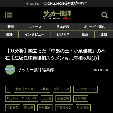
Group Site
新着
ニュース
日本代表
Jリーグ・国内
批評
インタビュー
ビジネス
動画
連載
【J1分析】際立った「中盤の王・小泉佳穂」の不
在【江坂任移籍後初スタメンも…浦和敗戦(1)】
サッカー批評編集部
2021.08.10
J1
北海道コンサドーレ札幌
浦和レッズ
ペトロヴィッチ
リカルド・ロドリゲス
江坂任
小泉佳穂
西川周作
槙野智章
西大伍
岩波拓也
宇賀神友弥
明本考浩