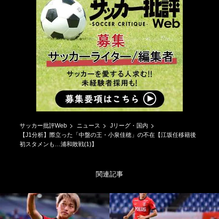
サッカー批評Web
ニュース
Jリーグ・国内
【J1分析】際立った「中盤の王・小泉佳穂」の不在【江坂任移籍後
初スタメンも…浦和敗戦(1)】
関連記事