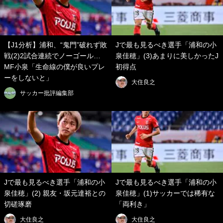
【J1分析】浦和、“鬼門”破れず敗
Jで最も見るべき選手「浦和の小
戦(2)2試合連続でノーゴール…
泉佳穂」(3)あまりに美しかったJ
MF小泉「生命線の僕が良いプレ
初得点
ーをしないと」
大住良之
サッカー批評編集部
Jで最も見るべき選手「浦和の小
Jで最も見るべき選手「浦和の小
泉佳穂」(2) 親友・坂元達裕との
泉佳穂」(1)サッカーでは稀有な
切磋琢磨
「両利き」
大住良之
大住良之