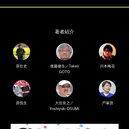
著者紹介
原壮史
後藤健生／Takeo
川本梅花
GOTO
原悦生
大住良之／
戸塚啓
Yoshiyuki OSUMI