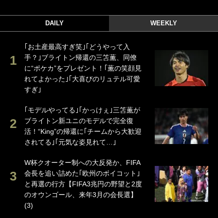
DAILY
WEEKLY
｢お土産最高すぎ笑｣｢どうやって入
手？｣ブライトン帰還の三笘薫、同僚
に“ポケカ”をプレゼント！｢薫の笑顔見
れてよかった｣｢大喜びのリュテル可愛
すぎ｣
｢モデルやってる｣｢かっけぇ｣三笘薫が
ブライトン新ユニのモデルで完全復
活！“King”の帰還に｢チームから大歓迎
されてる｣｢元気な姿見れて…｣
W杯クオーター制への大反発か、FIFA
会長を追い詰めた｢欧州のボイコット｣
と再選の行方【FIFA3兆円の野望と2度
のオウンゴール、来年3月の会長選】
(3)