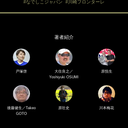
#なでしこジャパン
#川崎フロンターレ
著者紹介
戸塚啓
大住良之／
原悦生
Yoshiyuki OSUMI
後藤健生／Takeo
原壮史
川本梅花
GOTO