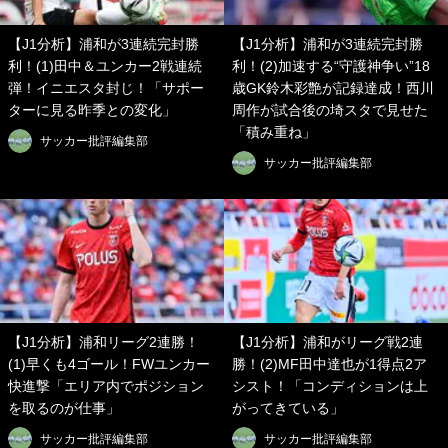
【J1分析】浦和が3連続完封勝
【J1分析】浦和が3連続完封勝
利！(1)田中＆ユンカー2戦連続
利！(2)加速する“守護神争い”18
弾！イニエスタ封じ！「サポー
歳GK鈴木彩艶が記録達成！西川
ターに見る昨季との変化」
周作が試合後の埼スタで見せた
「積み重ね」
サッカー批評編集部
サッカー批評編集部
【J1分析】浦和リーグ2連勝！
【J1分析】浦和がリーグ戦2連
(1)早くも4ゴール！FWユンカー
勝！(2)MF田中達也が1得点2ア
快進撃「エリア内でポジション
シスト！「コンディションは上
を取るのが仕事」
がってきている」
サッカー批評編集部
サッカー批評編集部