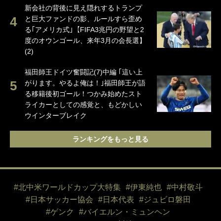
新会社の背後に見え隠れするトランプ
と巨大ファンドの影、ルールすら歪め
る｢アメリカ式｣【FIFA3兆円の野望と2
度のオウンゴール、来年3月の会長選】
(2)
福田師王ドイツ奮闘記(7)中編 ｢這い上
がります。やるよ俺は！｣福田師王が語
る移籍後初ゴール！つかみ始めたスト
ライカーとしての感覚と、もどかしい
ウインターブレイク
ランキングをもっと見る
#北中米ワールドカップ大特集
#伊東純也
#中村敬斗
#日本サッカー協会
#日本代表
#ジュビロ磐田
#ゲンク
#バイエルン・ミュンヘン