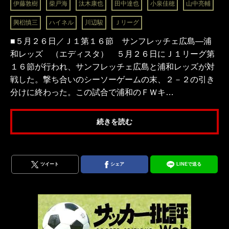
伊藤敦樹
柴戸海
汰木康也
田中達也
小泉佳穂
山中亮輔
興梠慎三
ハイネル
川辺駿
Ｊリーグ
■５月２６日／Ｊ１第１６節 サンフレッチェ広島―浦
和レッズ （エディスタ） ５月２６日にＪ１リーグ第
１６節が行われ、サンフレッチェ広島と浦和レッズが対
戦した。撃ち合いのシーソーゲームの末、２－２の引き
分けに終わった。この試合で浦和のＦＷキ…
続きを読む
ツイート
シェア
LINEで送る