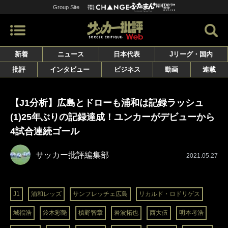
Group Site
新着
ニュース
日本代表
Jリーグ・国内
批評
インタビュー
ビジネス
動画
連載
【J1分析】広島とドローも浦和は記録ラッシュ
(1)25年ぶりの記録達成！ユンカーがデビューから
4試合連続ゴール
サッカー批評編集部
2021.05.27
J1
浦和レッズ
サンフレッチェ広島
リカルド・ロドリゲス
城福浩
鈴木彩艶
槙野智章
岩波拓也
西大伍
明本考浩