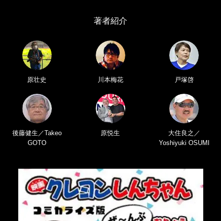
著者紹介
原壮史
川本梅花
戸塚啓
後藤健生／Takeo
原悦生
大住良之／
GOTO
Yoshiyuki OSUMI