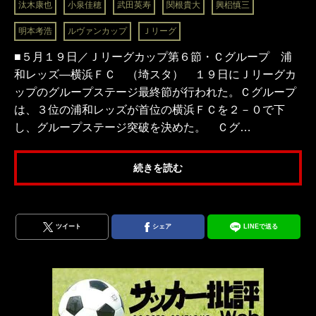
汰木康也
小泉佳穂
武田英寿
関根貴大
興梠慎三
明本考浩
ルヴァンカップ
Ｊリーグ
■５月１９日／Ｊリーグカップ第６節・Ｃグループ 浦
和レッズ―横浜ＦＣ （埼スタ） １９日にＪリーグカ
ップのグループステージ最終節が行われた。Ｃグループ
は、３位の浦和レッズが首位の横浜ＦＣを２－０で下
し、グループステージ突破を決めた。 Ｃグ…
続きを読む
ツイート
シェア
LINEで送る