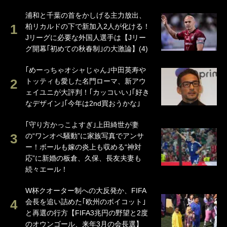
浦和と千葉の首をかしげる主力放出、
柏リカルドの下で新加入2人が化ける！
Jリーグに必要な外国人選手は【Jリー
グ開幕｢初めての秋春制｣の大激論】(4)
｢めーっちゃオシャじゃん｣中田英寿や
トッティも愛した名門ローマ、新アウ
ェイユニが大評判！｢カッコいい｣｢好き
なデザイン｣｢今年は2nd買おうかな｣
｢守り方かっこよすぎ｣上田綺世が妻
の“ワンオペ騒動”に家族写真でアンサ
ー！ボールも嫁の炎上も収める“神対
応”に新婚の板倉、久保、長友夫妻も
続々エール！
W杯クオーター制への大反発か、FIFA
会長を追い詰めた｢欧州のボイコット｣
と再選の行方【FIFA3兆円の野望と2度
のオウンゴール、来年3月の会長選】