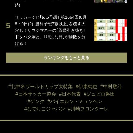
(3)
サッカーくじ｢toto予想｣(第1664回)8月
8・9日(2)｢勝利予想7割以上｣を覆す大
穴も！サウジマネーの｢監督引き抜き｣
ドタバタ劇と、｢特別な日｣が勝敗を分
ける！
ランキングをもっと見る
#北中米ワールドカップ大特集
#伊東純也
#中村敬斗
#日本サッカー協会
#日本代表
#ジュビロ磐田
#ゲンク
#バイエルン・ミュンヘン
#なでしこジャパン
#川崎フロンターレ