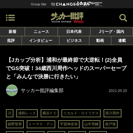
Group Site
新着
ニュース
日本代表
Jリーグ・国内
批評
インタビュー
ビジネス
動画
連載
【Jカップ分析】浦和が最終節で大逆転！(2)全員
でGS突破！34歳西川周作ヘッドのスーパーセーブ
と「みんなで決勝に行きたい」
サッカー批評編集部
2021.05.20
J1
浦和レッズ
横浜ＦＣ
リカルド・ロドリゲス
西川周作
槙野智章
トーマス・デン
宇賀神友弥
山中亮輔
柴戸海