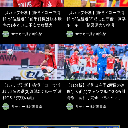
【Jカップ分析】痛恨ドローで浦
【Jカップ分析】痛恨ドローで浦
和は3位後退(1)前半好機は汰木康
和は3位後退(2)粘った守備「高卒
也の1本だけ…不安な攻撃力
ルーキー」藤原優大が復帰
サッカー批評編集部
サッカー批評編集部
【Jカップ分析】痛恨ドローで浦
【J1分析】浦和は今季2度目の連
和は3位後退(3)混戦Cグループ!浦
勝ならず(1)ファンブルのGK西川
和GS「突破の鍵」
周作「あれは完全に僕のミス」
サッカー批評編集部
サッカー批評編集部