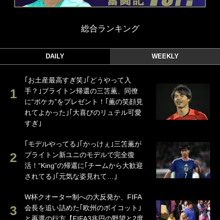
総合ランキング
DAILY
WEEKLY
｢お土産最高すぎ笑｣｢どうやって入
手？｣ブライトン帰還の三笘薫、同僚
に“ポケカ”をプレゼント！｢薫の笑顔見
れてよかった｣｢大喜びのリュテル可愛
すぎ｣
｢モデルやってる｣｢かっけぇ｣三笘薫が
ブライトン新ユニのモデルで完全復
活！“King”の帰還に｢チームから大歓迎
されてる｣｢元気な姿見れて…｣
W杯クオーター制への大反発か、FIFA
会長を追い詰めた｢欧州のボイコット｣
と再選の行方【FIFA3兆円の野望と2度