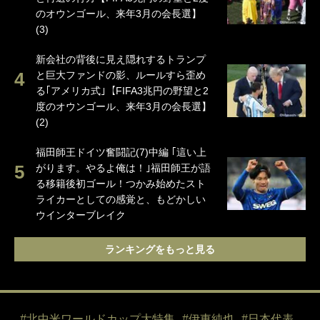
のオウンゴール、来年3月の会長選】
(3)
新会社の背後に見え隠れするトランプ
と巨大ファンドの影、ルールすら歪め
る｢アメリカ式｣【FIFA3兆円の野望と2
度のオウンゴール、来年3月の会長選】
(2)
福田師王ドイツ奮闘記(7)中編 ｢這い上
がります。やるよ俺は！｣福田師王が語
る移籍後初ゴール！つかみ始めたスト
ライカーとしての感覚と、もどかしい
ウインターブレイク
ランキングをもっと見る
#北中米ワールドカップ大特集
#伊東純也
#日本代表