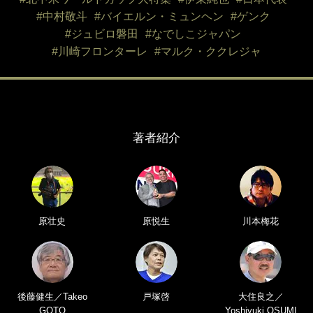
#中村敬斗
#バイエルン・ミュンヘン
#ゲンク
#ジュビロ磐田
#なでしこジャパン
#川崎フロンターレ
#マルク・ククレジャ
著者紹介
原壮史
原悦生
川本梅花
後藤健生／Takeo
戸塚啓
大住良之／
GOTO
Yoshiyuki OSUMI