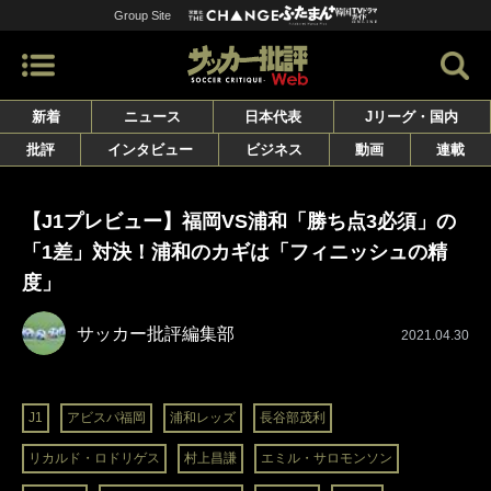
Group Site
新着
ニュース
日本代表
Jリーグ・国内
批評
インタビュー
ビジネス
動画
連載
【J1プレビュー】福岡VS浦和「勝ち点3必須」の
「1差」対決！浦和のカギは「フィニッシュの精
度」
サッカー批評編集部
2021.04.30
J1
アビスパ福岡
浦和レッズ
長谷部茂利
リカルド・ロドリゲス
村上昌謙
エミル・サロモンソン