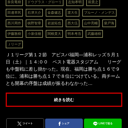
奈良竜樹
ドウグラス・グローリ
志知孝明
前貴之
田邊草民
石津大介
金森健志
渡大生
ブルーノ・メンデス
西川周作
槙野智章
岩波拓也
西大伍
山中亮輔
柴戸海
伊藤敦樹
小泉佳穂
関根貴大
明本考浩
武藤雄樹
Ｊリーグ
Ｊ１リーグ第１２節 アビスパ福岡―浦和レッズ５月１
日（土）｜１４:００ ベスト電器スタジアム リーグ
も中盤戦に差し掛かった。現在、福岡は勝ち点１６で９
位に、浦和は勝ち点１７で８位につけている。両チーム
とも開幕の序盤は成績が振るわなかった…
続きを読む
ツイート
シェア
LINEで送る