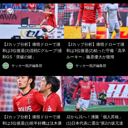
【Jカップ分析】痛恨ドローで浦
【Jカップ分析】痛恨ドローで浦
和は3位後退(3)混戦Cグループ!浦
和は3位後退(2)粘った守備「高卒
和GS「突破の鍵」
ルーキー」藤原優大が復帰
サッカー批評編集部
サッカー批評編集部
【Jカップ分析】痛恨ドローで浦
J2からJ1へ！沸騰「個人昇格」
和は3位後退(1)前半好機は汰木康
(1)日本代表に選出“第2の坂元達