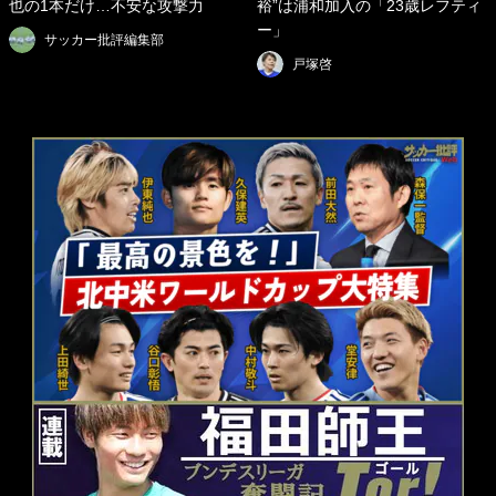
也の1本だけ…不安な攻撃力
裕”は浦和加入の「23歳レフティ
ー」
サッカー批評編集部
戸塚啓