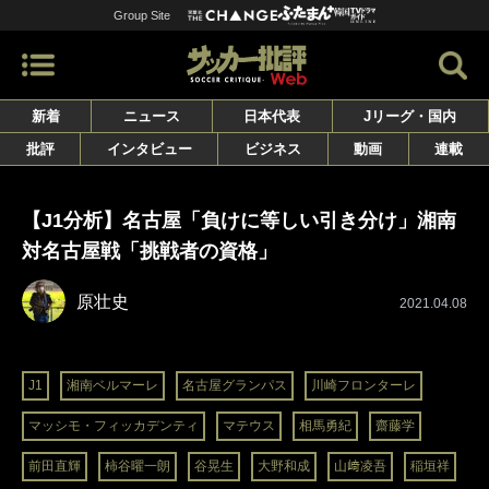
Group Site
新着
ニュース
日本代表
Jリーグ・国内
批評
インタビュー
ビジネス
動画
連載
【J1分析】名古屋「負けに等しい引き分け」湘南
対名古屋戦「挑戦者の資格」
原壮史
2021.04.08
J1
湘南ベルマーレ
名古屋グランパス
川崎フロンターレ
マッシモ・フィッカデンティ
マテウス
相馬勇紀
齋藤学
前田直輝
柿谷曜一朗
谷晃生
大野和成
山﨑凌吾
稲垣祥