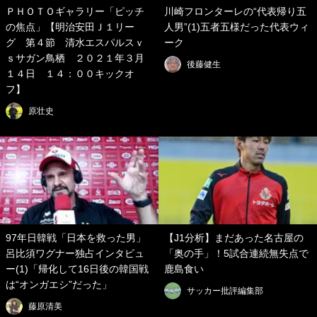
ＰＨＯＴＯギャラリー「ピッチ
川崎フロンターレの“代表帰り五
の焦点」【明治安田Ｊ１リー
人男”(1)五者五様だった代表ウィ
グ 第４節 清水エスパルスｖ
ーク
ｓサガン鳥栖 ２０２１年３月
後藤健生
１４日 １４：００キックオ
フ】
原壮史
97年日韓戦「日本を救った男」
【J1分析】まだあった名古屋の
呂比須ワグナー独占インタビュ
「奥の手」！5試合連続無失点で
ー(1)「帰化して16日後の韓国戦
鹿島食い
は“オンガエシ”だった」
サッカー批評編集部
藤原清美