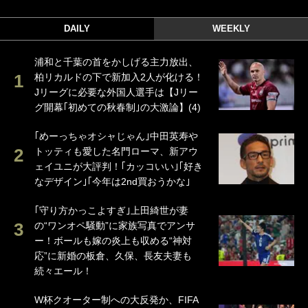
DAILY
WEEKLY
浦和と千葉の首をかしげる主力放出、
柏リカルドの下で新加入2人が化ける！
Jリーグに必要な外国人選手は【Jリー
グ開幕｢初めての秋春制｣の大激論】(4)
｢めーっちゃオシャじゃん｣中田英寿や
トッティも愛した名門ローマ、新アウ
ェイユニが大評判！｢カッコいい｣｢好き
なデザイン｣｢今年は2nd買おうかな｣
｢守り方かっこよすぎ｣上田綺世が妻
の“ワンオペ騒動”に家族写真でアンサ
ー！ボールも嫁の炎上も収める“神対
応”に新婚の板倉、久保、長友夫妻も
続々エール！
W杯クオーター制への大反発か、FIFA