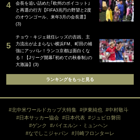
会長を追い詰めた｢欧州のボイコット｣
と再選の行方【FIFA3兆円の野望と2度
のオウンゴール、来年3月の会長選】
(3)
チョウ・キジェ就任レッズの吉凶、主
力流出が止まらない横浜FM、町田の補
強にアッパレ！ランコ京都は面白くな
る！【Jリーグ開幕｢初めての秋春制｣の
大激論】(3)
ランキングをもっと見る
#北中米ワールドカップ大特集
#伊東純也
#中村敬斗
#日本サッカー協会
#日本代表
#ジュビロ磐田
#ゲンク
#バイエルン・ミュンヘン
#なでしこジャパン
#川崎フロンターレ