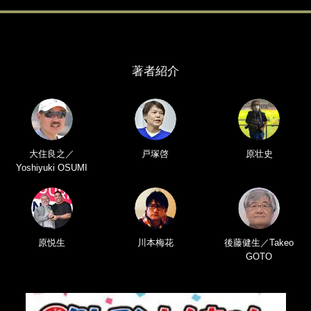
著者紹介
大住良之／
戸塚啓
原壮史
Yoshiyuki OSUMI
原悦生
川本梅花
後藤健生／Takeo
GOTO