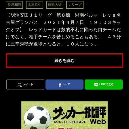
長澤和輝
木本恭生
遠野大弥
Ｊリーグ
【明治安田Ｊ１リーグ 第８節 湘南ベルマーレｖｓ名
古屋グランパス ２０２１年４月７日 １９：０３キッ
クオフ】 レッドカードは数的不利に陥った自チームだ
けでなく、相手チームを苦しめることもある。 ４３分
に三幸秀稔が退場となると、１０人になっ…
続きを読む
ツイート
シェア
LINEで送る