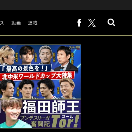
ス
動画
連載
熊崎敬の「路地から始まる処世術」
下田恒幸の「10倍面白くなるサッカー中継の見方」
サッカー批評PHOTOギャラリー「ピッチの焦点」
後藤健生の「蹴球放浪記」
原悦生PHOTOギャラリー「サッカー遠近」
「だれかに言いたくなる記録」
福田師王「ブンデスリーガ奮闘記 Tor!」
大住良之の「この世界のコーナーエリアから」