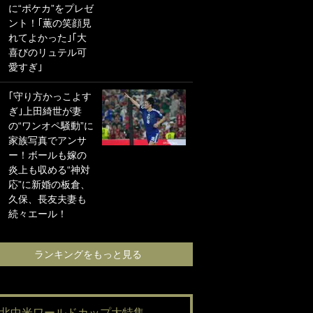
に“ポケカ”をプレゼ
海の夕日”新アウェ
ント！｢薫の笑顔見
イユニに大反響｢か
れてよかった｣｢大
っこよすぎ｣｢革新
喜びのリュテル可
的｣｢ソソられる！｣
愛すぎ｣
｢お土産最高すぎ
｢守り方かっこよす
笑｣｢どうやって入
ぎ｣上田綺世が妻
手？｣ブライトン帰
の“ワンオペ騒動”に
還の三笘薫、同僚
家族写真でアンサ
に“ポケカ”をプレゼ
ー！ボールも嫁の
ント！｢薫の笑顔見
炎上も収める“神対
れてよかった｣｢大
応”に新婚の板倉、
喜びのリュテル可
久保、長友夫妻も
愛すぎ｣
続々エール！
ランキングをも
ランキングをもっと見る
#北中米ワールドカップ大特集