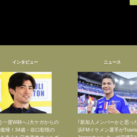
インタビュー
ニュース
う一度W杯へ｣大ケガからの
｢新加入メンバーかと思っ
復帰！34歳・谷口彰悟の
浜FMイケメン選手がTravis