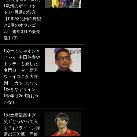
｢欧州のボイコッ
PKにイタリア代表
ト｣と再選の行方
GKも成す術なし！
【FIFA3兆円の野望
｢ノーチャンスすぎ
と2度のオウンゴー
るわ｣｢綺世のPKの
ル、来年3月の会長
上手さは世界屈指
選】(3)
かも｣
｢めーっちゃオシャ
｢また敬斗が魚に
じゃん｣中田英寿や
笑｣菅原由勢がW杯
トッティも愛した
戦士の夏休み秘蔵
名門ローマ、新ア
ショット公開！ 川
ウェイユニが大評
口春奈と結婚のモ
判！｢カッコいい｣
テ男も登場で｢写真
｢好きなデザイン｣
全部楽しそう｣｢タ
｢今年は2nd買おう
ケの水中かわいす
かな｣
ぎる」
｢お土産最高すぎ
｢セカンドで決まり
笑｣｢どうやって入
だな｣19歳の日本代
手？｣ブライトン帰
表MFが加入したス
還の三笘薫、同僚
ペイン名門、“地中