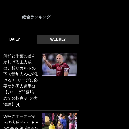
総合ランキング
DAILY
WEEKLY
浦和と千葉の首を
｢光の速さじゃん｣
かしげる主力放
｢えっぐいミドル｣
出、柏リカルドの
ドイツ名門移籍の
下で新加入2人が化
日本代表23歳ボラ
ける！Jリーグに必
ンチ、移籍後初ゴ
要な外国人選手は
ールに驚愕！｢見た
【Jリーグ開幕｢初
事ないシュートや｣
めての秋春制｣の大
｢聡がどんどん遠く
激論】(4)
なっていく」
W杯クオーター制
｢誰が止めれんねん
への大反発か、FIF
w｣フェイエ上田綺
A会長を追い詰めた
世の“神コース”弾丸