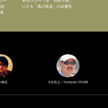
Jポー
来(4)スポーツを「持続可能」
笑顔
にする「真の投資」の必要性
沸
本梅花
大住良之／Yoshiyuki OSUMI