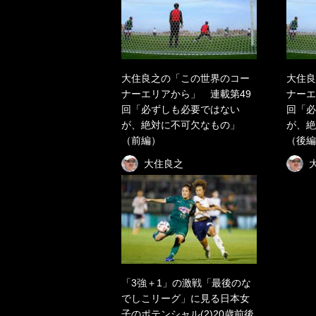
大住良之の「この世界のコー
大住良
ナーエリアから」 連載第49
ナーエ
回「必ずしも必要ではない
回「必
が、絶対に不可欠なもの」
が、絶
（前編）
（後編
大住良之
「3強＋1」の激戦「最後のな
でしこリーグ」に見る日本女
子のポテンシャル(2)20歳前後