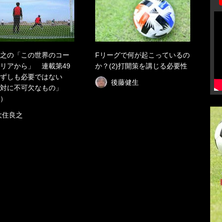
之の「この世界のコー
Fリーグで何が起こっているの
リアから」 連載第49
か？(2)打開策を講じる必要性
ずしも必要ではない
後藤健生
対に不可欠なもの」
）
大住良之