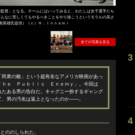
の監督」となる。チームにはいってみると、わたしは女子選手たち
どんなに苦しくてもやるべきことをやり抜こうというモラルの高さ
南英雄氏提供）（ｃ）Ｈ．Ｉｎｎａｍｉ
全ての写真を見る
「民衆の敵」という超有名なアメリカ映画があっ
Ｔｈｅ Ｐｕｂｌｉｃ Ｅｎｅｍｙ」。今回は
れたある男の告白だ。キャグニー扮するギャング
て、男の汚名は返上となったのか――。
とののしられた。