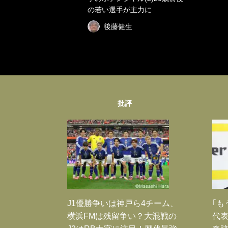
の若い選手が主力に
後藤健生
批評
J1優勝争いは神戸ら4チーム、
｢も
横浜FMは残留争い？大混戦の
代表