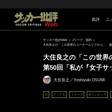
批評
ニ
Jリーグ
戦術
注目選手
海外サッ
監督
マネー
チームマ
日本代表
サッカー批評Web
Jリーグ・国内
大住良之の「この世界のコーナーエリアから」 連
大住良之の「この世界
第50回「私が『女子
大住良之／Yoshiyuki OSUMI
J1
ＦＩＦＡ
Ｊリーグ
オリンピック