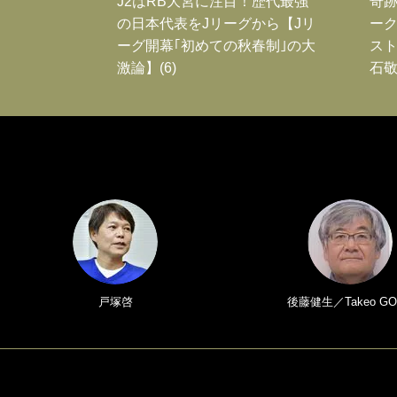
J2はRB大宮に注目！歴代最強
奇
の日本代表をJリーグから【Jリ
ー
ーグ開幕｢初めての秋春制｣の大
スト
激論】(6)
石敬
戸塚啓
後藤健生／Takeo GO