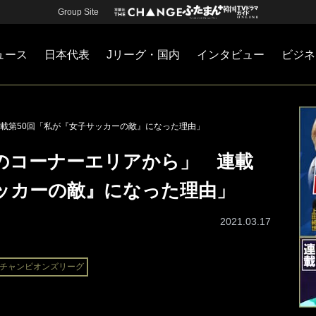
Group Site
ュース
日本代表
Jリーグ・国内
インタビュー
ビジネ
・国内
カー
ネジメント
Jリーグ・国内
戦術
注目選手
海外サッカー
監督
マネー
チームマネジメント
日本代表
載第50回「私が『女子サッカーの敵』になった理由」
のコーナーエリアから」 連載
サッカーの敵』になった理由」
2021.03.17
チャンピオンズリーグ