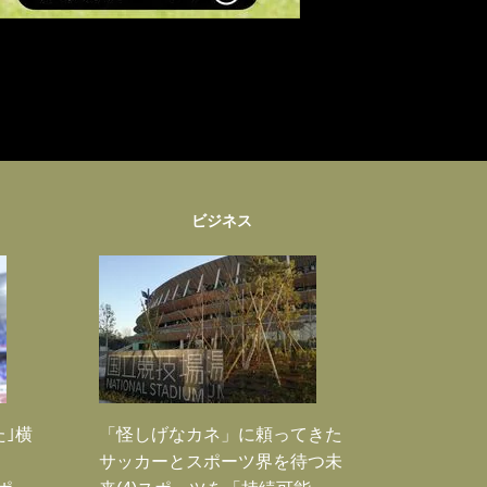
ビジネス
た｣横
「怪しげなカネ」に頼ってきた
サッカーとスポーツ界を待つ未