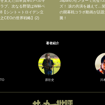
跡を支えた日本資本のベルギ
Japanのセンターで完璧T
クラブ、次なる野望はW杯ベ
ズ！ 涙の共演を越えて…
8【シント＝トロイデン立
の開幕戦コラボ動画が話題
之CEOの世界戦略】(2)
騰！
著者紹介
TO
原壮史
川