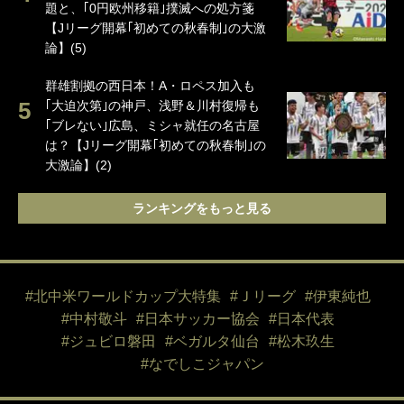
題と、｢0円欧州移籍｣撲滅への処方箋
【Jリーグ開幕｢初めての秋春制｣の大激
論】(5)
群雄割拠の西日本！A・ロペス加入も
｢大迫次第｣の神戸、浅野＆川村復帰も
｢ブレない｣広島、ミシャ就任の名古屋
は？【Jリーグ開幕｢初めての秋春制｣の
大激論】(2)
ランキングをもっと見る
#北中米ワールドカップ大特集
#Ｊリーグ
#伊東純也
#中村敬斗
#日本サッカー協会
#日本代表
#ジュビロ磐田
#ベガルタ仙台
#松木玖生
#なでしこジャパン