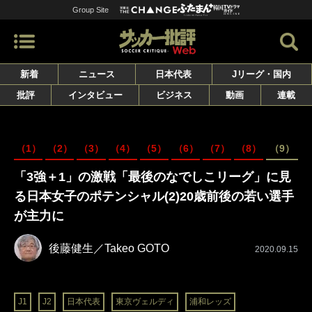
Group Site
新着
ニュース
日本代表
Jリーグ・国内
批評
インタビュー
ビジネス
動画
連載
（1）
（2）
（3）
（4）
（5）
（6）
（7）
（8）
（9）
「3強＋1」の激戦「最後のなでしこリーグ」に見
る日本女子のポテンシャル(2)20歳前後の若い選手
が主力に
後藤健生／Takeo GOTO
2020.09.15
J1
J2
日本代表
東京ヴェルディ
浦和レッズ