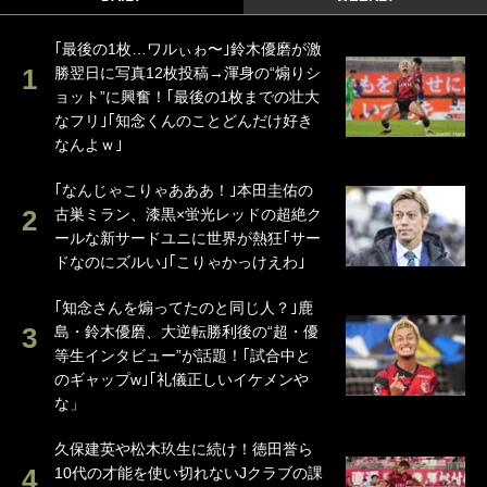
｢最後の1枚…ワルぃゎ〜｣鈴木優磨が激
勝翌日に写真12枚投稿→渾身の“煽りシ
ョット”に興奮！｢最後の1枚までの壮大
なフリ｣｢知念くんのことどんだけ好き
なんよｗ｣
｢なんじゃこりゃあああ！｣本田圭佑の
古巣ミラン、漆黒×蛍光レッドの超絶ク
ールな新サードユニに世界が熱狂｢サー
ドなのにズルい｣｢こりゃかっけえわ｣
｢知念さんを煽ってたのと同じ人？｣鹿
島・鈴木優磨、大逆転勝利後の“超・優
等生インタビュー”が話題！｢試合中と
のギャップw｣｢礼儀正しいイケメンや
な」
久保建英や松木玖生に続け！徳田誉ら
10代の才能を使い切れないJクラブの課