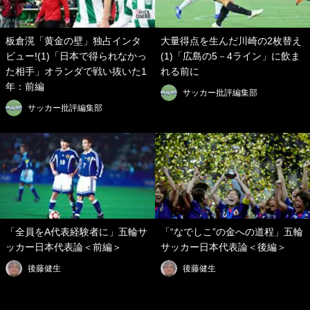
板倉滉「黄金の壁」独占インタ
大量得点を生んだ川崎の2枚替え
ビュー!(1)「日本で得られなかっ
(1)「広島の5－4ライン」に飲ま
た相手」オランダで戦い抜いた1
れる前に
年：前編
サッカー批評編集部
サッカー批評編集部
「全員をA代表経験者に」五輪サ
「“なでしこ”の金への道程」五輪
ッカー日本代表論＜前編＞
サッカー日本代表論＜後編＞
後藤健生
後藤健生