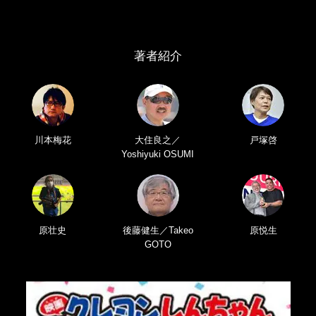
著者紹介
川本梅花
大住良之／
戸塚啓
Yoshiyuki OSUMI
原壮史
後藤健生／Takeo
原悦生
GOTO